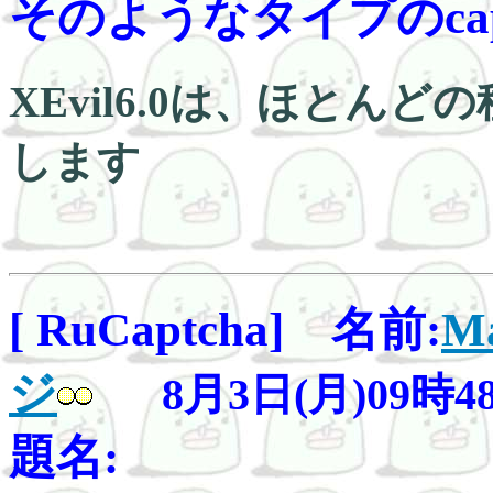
そのようなタイプのcaptch
XEvil6.0は、ほとんど
します
[ RuCaptcha] 名前:
Ma
ジ
8月3日(月)09時4
題名: