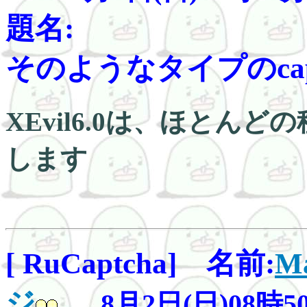
題名:
そのようなタイプのcaptch
XEvil6.0は、ほとんど
します
[ RuCaptcha] 名前:
Ma
ジ
8月2日(日)08時5