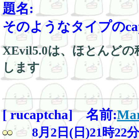
題名:
そのようなタイプのcaptch
XEvil5.0は、ほとんど
します
[ rucaptcha] 名前:
Mar
8月2日(日)21時22