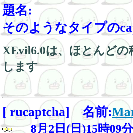
題名:
そのようなタイプのcaptch
XEvil6.0は、ほとんど
します
[ rucaptcha] 名前:
Mar
8月2日(日)15時09