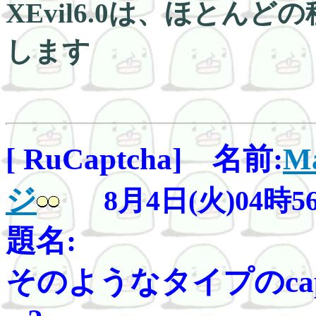
XEvil6.0は、ほとんど
します
[ RuCaptcha] 名前:
Ma
ジ
8月4日(火)04時5
題名:
そのようなタイプのcaptc