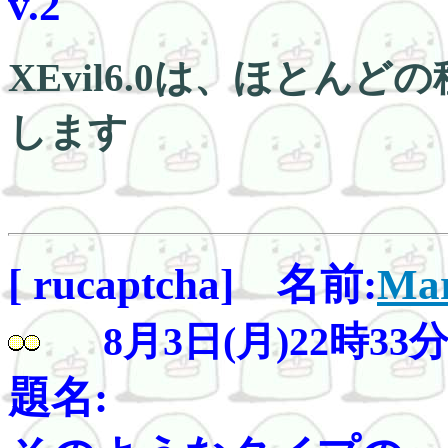
v.2
XEvil6.0は、ほとんど
します
[ rucaptcha] 名前:
Mar
8月3日(月)22時33
題名: