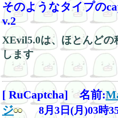
そのようなタイプのcaptc
v.2
XEvil5.0は、ほとんど
します
[ RuCaptcha] 名前:
Ma
ジ
8月3日(月)03時3