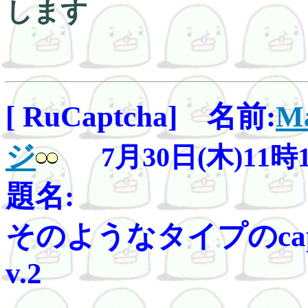
します
[ RuCaptcha] 名前:
Ma
ジ
7月30日(木)11時
題名:
そのようなタイプのcaptc
v.2