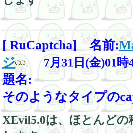
[ RuCaptcha] 名前:
Ma
ジ
7月31日(金)01時
題名:
そのようなタイプのcaptch
XEvil5.0は、ほとんど