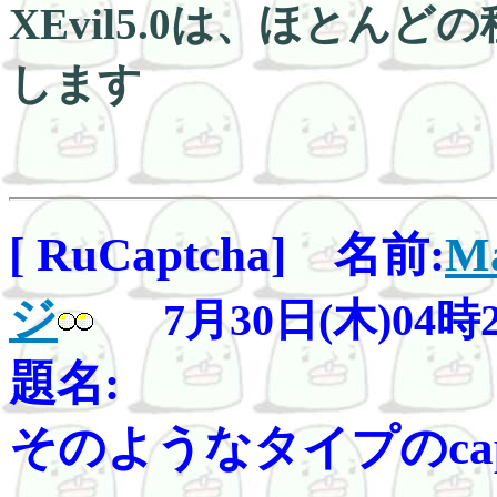
XEvil5.0は、ほとんど
します
[ RuCaptcha] 名前:
Ma
ジ
7月30日(木)04時
題名:
そのようなタイプのcaptch