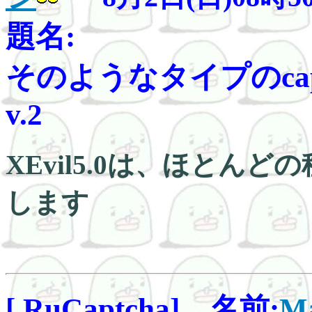
題名:
そのようなタイプのcaptc
v.2
XEvil5.0は、ほとんど
します
[ RuCaptcha] 名前:
Ma