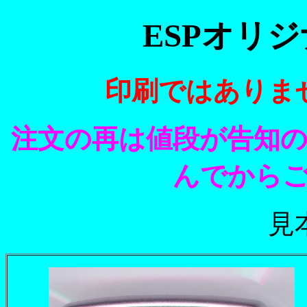
ESPオリジ
印刷ではありま
注文の再は値段が告知
んでから
見