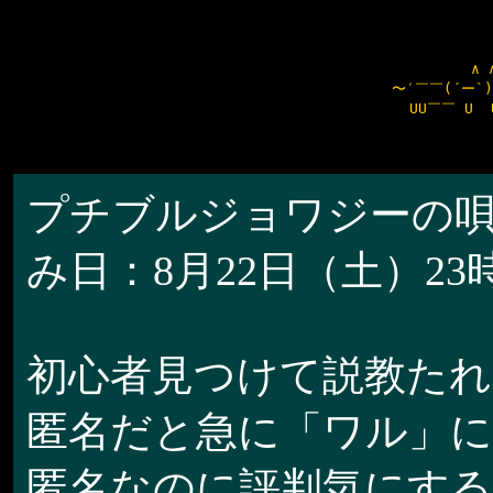
                  ∧ 
         〜′￣￣(´ー`)
           UU￣￣ U  
プチブルジョワジーの
み日：8月22日（土）23時
初心者見つけて説教たれ
匿名だと急に「ワル」に
匿名なのに評判気にする