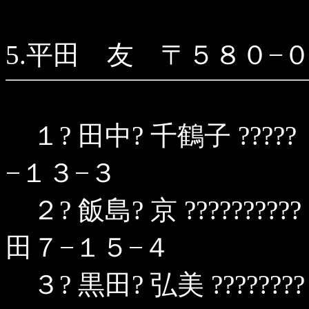
5.平田 友 〒５８０−
１? 田中? 千鶴子 ????
−１３−３
２? 飯島? 京 ???????
田７−１５−４
３? 黒田? 弘美 ??????