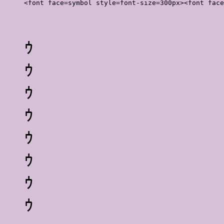
<font face=symbol style=font-size=300px><font face
ｩ
ｩ
ｩ
ｩ
ｩ
ｩ
ｩ
ｩ