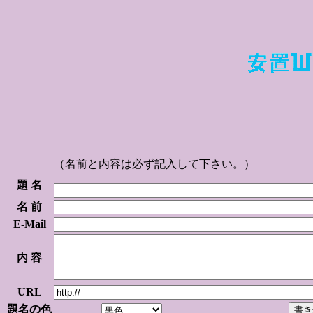
（名前と内容は必ず記入して下さい。）
題 名
名 前
E-Mail
内 容
URL
題名の色