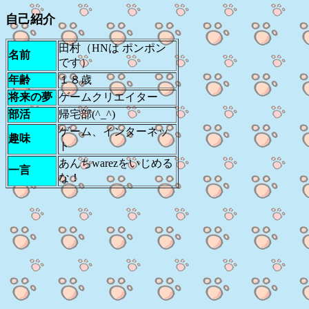
自己紹介
田村（HNは ポンポン
名前
です）
年齢
１８歳
将来の夢
ゲームクリエイター
部活
帰宅部(^_^)
ゲーム、インターネッ
趣味
ト
あんちwarezをいじめる
一言
な！