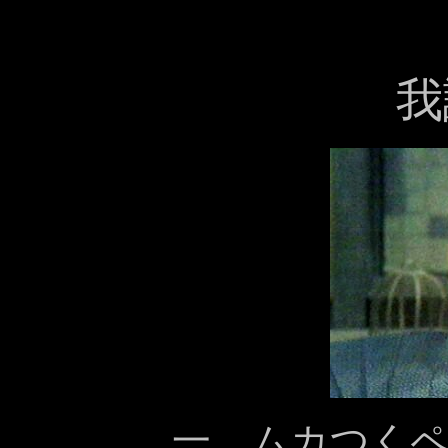
我
一、ムカつく