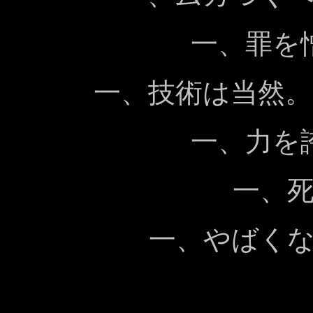
一、罪を
一、技術は当然
一、力を
一、
一、やばく