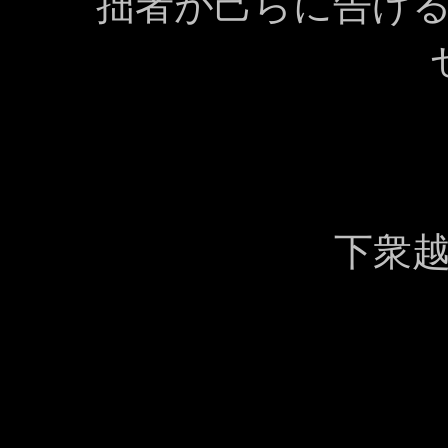
拙者が己らに告げ
下衆