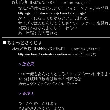
超初心者
[ID:i75d/Uh3R7.]
1999/06/30(水) 13:11
なんか昼休みにねっとサーフィンしてたらかも発見
http://gsi.virtualave.net/cgi-bin/chat2/image/
が７７７になってたからアプしておいた
サイズではんだんしてくださ〜い、ファイル名見れ
補完はみなさんよろしく わらい
あ、圧縮すんの忘れた
ちょっとさくじょ
れっどらむ
[ID:FFBsvX2QBd1]
1999/06/30(水) 12:37
http://redrum2.virtualave.net/secretboard/bbs.cgi
な
＞
歴史家
いやー俺もあんたのところのトップページに乗るよ
やっぱ破壊３原則は珠玉の出来だな
過去ログとかバンバンのせてや〜
＞
管理人
つーかてめーだれよ？
さわめさんぢゃねーよな？