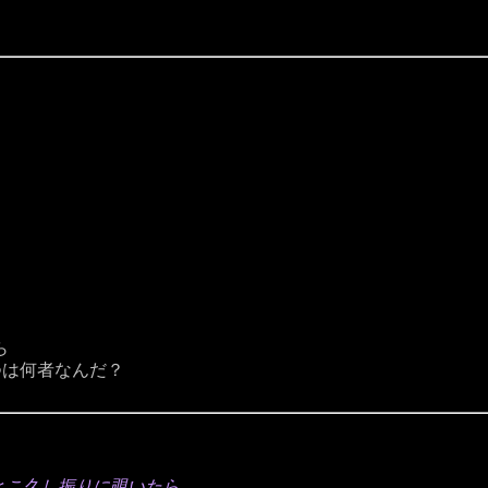
ら
つは何者なんだ？
cんとこ久し振りに覗いたら、