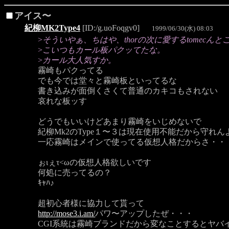
アイス〜
紀柳MK2Type4
[ID:/g.uoFoqgv0]
1999/06/30(水) 08:03
>
そういやぁ、ちはや、thorの次に愛するtomecん
>
こいつもカール板パクッてたな。
>
カール大人気すか。
霧崎もパクってる
でも今では堂々と霧崎板といってるな
書き込みが面倒くさくて普通のカキコもされない
哀れな板ッす
どうでもいいけどあまり霧崎をいじめないで
紀柳Mk2のType１〜３は現在使用不能だから守れん
一応霧崎はメインで使ってる仮想人格だからさ・・
ぉιぇτ<ωの仮想人格欲しいです
何処に売ってるの？
ｷｬﾊ♪
超初心者様に協力して貰って
http://mose3.i.am/
パワ〜アップしたぜ・・・
CGI系統は霧崎ブランドだから変なことするとヤバ