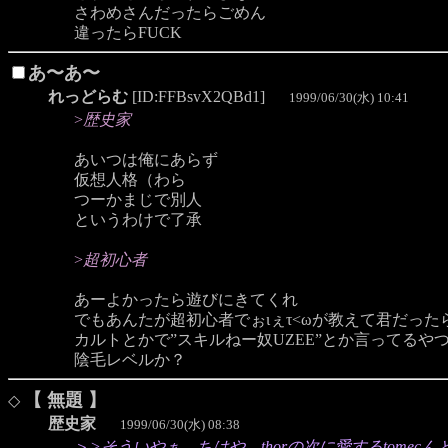
さわめさんだったらごめん
違ったらFUCK
あ〜あ〜
れっどらむ
[ID:FFBsvX2QBd1]
1999/06/30(水) 10:41
>
歴史家
あいつは俺にあらず
仮想人格（わら
つーかまじで別人
というわけで了承
>
超初心者
あーよかったら遊びにきてくれ
でもあんたが超初心者でぉιぇτ<ωが教えて君だった
カルトとかで”スキルねー奴UZEE”とか言ってるや
陰毛レベルか？
【 無題 】
◇
歴史家
1999/06/30(水) 08:38
＞
>そういやぁ、ちはや、thorの次に愛するtome