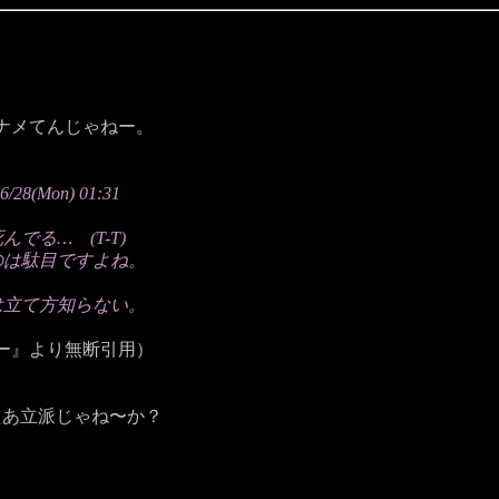
ナメてんじゃねー。
Mon) 01:31
る… (T-T)
のは駄目ですよね。
は立て方知らない。
り無断引用）
たあ立派じゃね〜か？