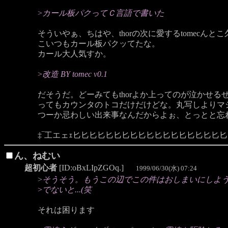
>
カール板パクってＣ言語で書いた
そういやぁ、ちはや、thorの次に愛するtomecん
こいつもカール板パクッてたな。
カール大人気すか。
>
改造 BY tomec v0.1
だそうだ。どーみてもthorよか上ってのが泣かせる
ってもカウンタのトコだけだけどな。丸写しよりマ
つーか忌わしい出来事なんだからよぉ、とっとと忘れて
‡‾工エェｪ匕匕匕匕匕匕匕匕匕匕匕匕匕匕匕匕匕匕
ん、ねむい
超初心者
[ID:oBxLIpZGOq.]
1999/06/30(水) 07:24
>
そうそう。もうこの辺でこの件はおしまいにしよ
>
でないと...(笑
それは困ります