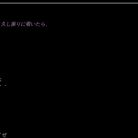
とこ久し振りに覗いたら、
よ
・・
イぜ