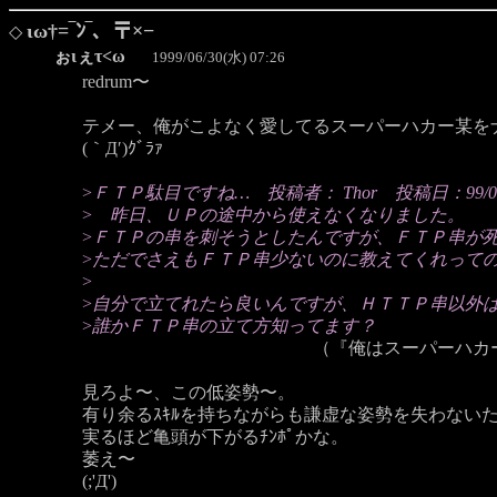
ιω†=‾ﾝ‾、〒×−
◇
ぉιぇτ<ω
1999/06/30(水) 07:26
redrum〜
テメー、俺がこよなく愛してるスーパーハカー某を
(｀Д′)ｸﾞﾗｧ
>
ＦＴＰ駄目ですね… 投稿者： Thor 投稿日：99/06/28(
>
昨日、ＵＰの途中から使えなくなりました。
>
ＦＴＰの串を刺そうとしたんですが、ＦＴＰ串が死んで
>
ただでさえもＦＴＰ串少ないのに教えてくれって
>
>
自分で立てれたら良いんですが、ＨＴＴＰ串以外
>
誰かＦＴＰ串の立て方知ってます？
（『俺はスーパーハカー』よ
見ろよ〜、この低姿勢〜。
有り余るｽｷﾙを持ちながらも謙虚な姿勢を失わない
実るほど亀頭が下がるﾁﾝﾎﾟかな。
萎え〜
(;'Д')