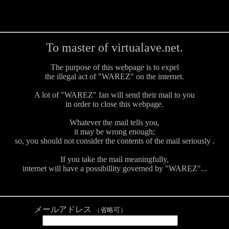
To master of virtualave.net.
The purpose of this webpage is to expel
the illegal act of "WAREZ" on the internet.
A lot of "WAREZ" fan will send their mail to you
in order to close this webpage.
Whatever the mail tells you,
it may be wrong enough;
so, you should not consider the contents of the mail seriously .
If you take the mail meaningfully,
internet will have a possibillity governed by "WAREZ"...
メールアドレス
（省略可）