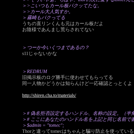
＞
>こいつもカール板パクッてたな。
＞
>カール大人気すか。
＞
霧崎もパクってる
うちの直リンくんも元はカール板だよ
お陰様であんまし荒らされてない
＞
つーか今いくつまであるの？
s11じゃないかな
＞
REDRUM
旧掲示板のログ勝手に使わせてもらってる
同一人物かどうかは知らんけど一応確認とっとくよ
http://shiren.cha.to/materials/
＞
# 偽名拒否設定するハンドル、名称の設定。（半
＞
# ここにあなたのハンドル名を上記と同じ名前で
＞
$admin = "tomec";
Thorと違ってtomecはちゃんと騙り防止を使ってい