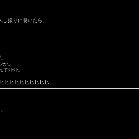
とこ久し振りに覗いたら、
ぜ。
シか。
ｸﾚｸﾚ。
匕匕匕匕匕匕匕匕匕匕匕
う。