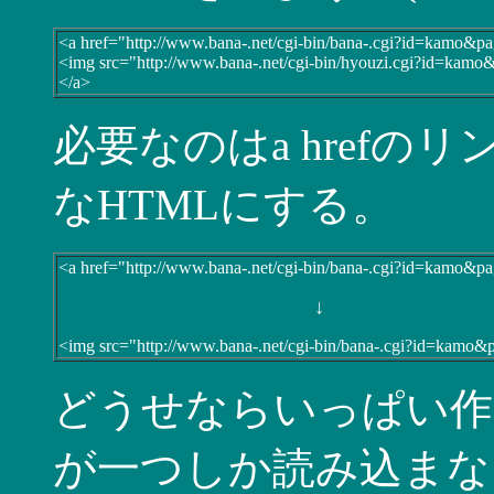
<a href="http://www.bana-.net/cgi-bin/bana-.cgi?id=kamo&pag
<img src="http://www.bana-.net/cgi-bin/hyouzi.cgi?id=kamo
</a>
必要なのはa href
なHTMLにする。
<a href="http://www.bana-.net/cgi-bin/bana-.cgi?id=kamo&pag
↓
<img src="http://www.bana-.net/cgi-bin/bana-.cgi?id=kamo&pa
どうせならいっぱい作ろう
が一つしか読み込まな