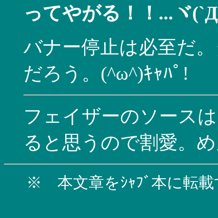
ってやがる！！...ヾ(`Д
バナー停止は必至だ。タ
だろう。(^ω^)ｷｬﾊﾟ!
フェイザーのソースはそ
ると思うので割愛。め
※ 本文章をｼｬﾌﾞ本に転載す