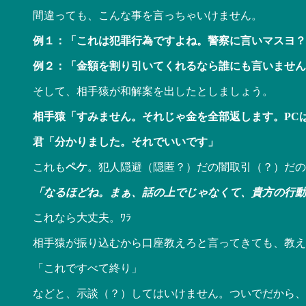
間違っても、こんな事を言っちゃいけません。
例１：「これは犯罪行為ですよね。警察に言いマスヨ？
例２：「金額を割り引いてくれるなら誰にも言いません
そして、相手猿が和解案を出したとしましょう。
相手猿「すみません。それじゃ金を全部返します。PC
君「分かりました。それでいいです」
これも
ペケ
。犯人隠避（隠匿？）だの闇取引（？）だの
「なるほどね。まぁ、話の上でじゃなくて、貴方の行動
これなら大丈夫。ﾜﾗ
相手猿が振り込むから口座教えろと言ってきても、教え
「これですべて終り」
などと、示談（？）してはいけません。ついでだから、