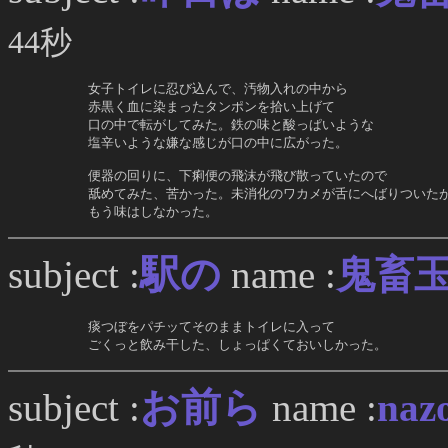
44秒
     女子トイレに忍び込んで、汚物入れの中から

     赤黒く血に染まったタンポンを拾い上げて

     口の中で転がしてみた。鉄の味と酸っぱいような

     塩辛いような嫌な感じが口の中に広がった。

     便器の回りに、下痢便の飛沫が飛び散っていたので

     舐めてみた、苦かった。未消化のワカメが舌にへばりついたが
     もう味はしなかった。
駅の
subject :
name :
鬼畜
     痰つぼをパチッてそのままトイレに入って

     ごくっと飲み干した、しょっぱくておいしかった。
お前ら
subject :
name :
naz