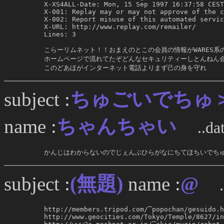
     X-XS4ALL-Date: Mon, 15 Sep 1997 16:37:58 CEST

     X-001: Replay may or may not approve of the c
     X-002: Report misuse of this automated servic
     X-URL: http://www.replay.com/remailer/

     Lines: 3

     こらーリムネット！！おまえのとこの会員の情報がWARES系の
     ホームページで流れてたぞどんなセキュリティーしとんねん会
     このどあほがインターネット電話よりまず己の身を守れ
ちゅごいでちゅ
subject :
name :
ちゃんちゃい
..da
     かんじはわからないのでじぇんぶひらがなにちてほちいでち
(無題)
subject :
name :
@
..
     http://members.tripod.com/‾popochan/gesuido.h
     http://www.geocities.com/Tokyo/Temple/8627/in