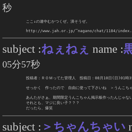
秒
     ここ↓の連中むかつくぜ。潰そうぜ。

     http://www.jah.or.jp/‾nagano/chat/1184/index.
ねぇねぇ
subject :
name :
05分57秒
     投稿者：ＲＯＭってた管理人　投稿日：08月10日(日)01
     せっかく　作ったので　自由に使って下さいね　＞うんこち
     あんたがさぁ、期間限定うんこちゃん掲示板作ったんじゃない
     それとも、マジに良い子？？？

     だったら、爆笑
＞ちゃんちゃい
subject :
n