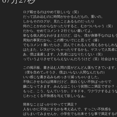
     ログ載せるのはやめて欲しいな（笑）

     だって読み込むのに時間がかかるんだもの。重いの。

     しかもそのログが、見たことあるものだったり

     何のことかわからなかったりすると、むかついちゃう（笑）

     だから、せめてコメント２行ぐらい書いてよ。

     単なる個人的なわがままだけど、ほら、僕が身勝手なのはもう
     周知の事実だから。この際ついでにと思って（爆）

     でもコメント書いたらさ、読んでくれる人も増えるかもしれな
     はたまた、レスがついちゃったりするかも。ゲスッで人気者に
     あ、僕は遠慮します。人気者にはなりたくない（笑）

     っていうよりさせてもらえないんだろうけど（笑）社会はキビ
     この掲示板、書き込む人間の質がどんどん落ちてきています。
     （僕を含めて…そうさ、僕はいらない人間なんだもの）

     いい感じな書き込みもめっきり減っちゃいました。

     不快にさせるのは簡単だけど、面白くない不快ばっかりで

     嫌になってきます。みんなはこういう状態にご満足ですか？（
     もっと、こう、なんていうか。ドキドキ、ワクワクするような
     じわっとくる不快感を与えて欲しいなぁ。

     簡単なことばっかりやってて満足？

     人をいかに不快にするかを考え込んで、すっごい不快感を

     ばらまいてみませんか。小学生でも出来そうな事で満足するの