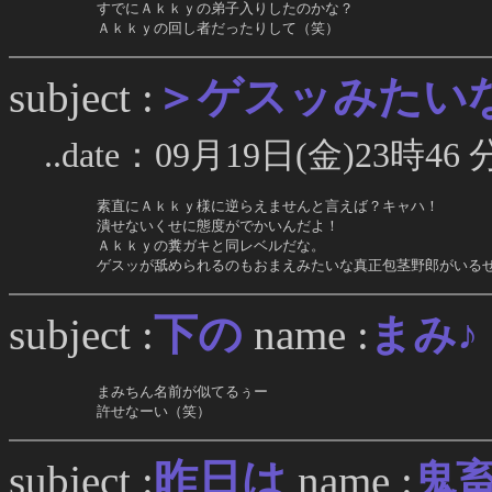
     すでにＡｋｋｙの弟子入りしたのかな？

     Ａｋｋｙの回し者だったりして（笑）
＞ゲスッみたい
subject :
..date：09月19日(金)23時46 
     素直にＡｋｋｙ様に逆らえませんと言えば？キャハ！

     潰せないくせに態度がでかいんだよ！

     Ａｋｋｙの糞ガキと同レベルだな。

     ゲスッが舐められるのもおまえみたいな真正包茎野郎がいる
下の
subject :
name :
まみ♪
     まみちん名前が似てるぅー

     許せなーい（笑）
昨日は
subject :
name :
鬼