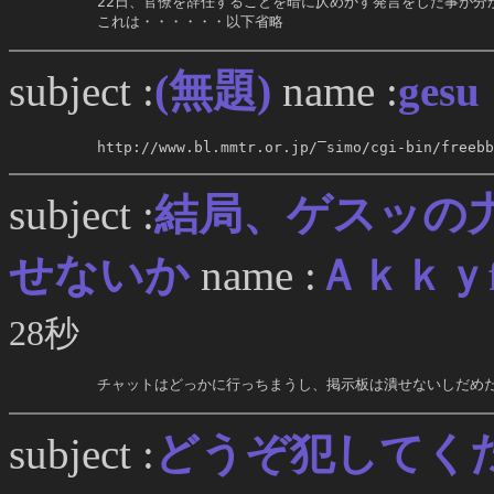
     22日、官僚を辞任することを暗に仄めかす発言をした事が分か
     これは・・・・・・以下省略
(無題)
subject :
name :
gesu
     http://www.bl.mmtr.or.jp/‾simo/cgi-bin/freebb
結局、ゲスッの
subject :
せないか
name :
Ａｋｋｙf
28秒
     チャットはどっかに行っちまうし、掲示板は潰せないしだめ
どうぞ犯してく
subject :