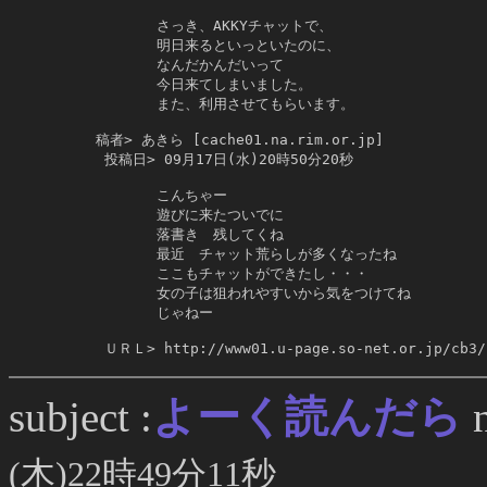
            さっき、AKKYチャットで、

            明日来るといっといたのに、

            なんだかんだいって

            今日来てしまいました。

            また、利用させてもらいます。

     稿者> あきら [cache01.na.rim.or.jp]

      投稿日> 09月17日(水)20時50分20秒

            こんちゃー

            遊びに来たついでに

            落書き　残してくね

            最近　チャット荒らしが多くなったね

            ここもチャットができたし・・・

            女の子は狙われやすいから気をつけてね

            じゃねー

      ＵＲＬ> http://www01.u-page.so-net.or.jp/cb3/
よーく読んだら
subject :
n
(木)22時49分11秒