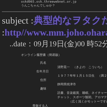
     oskd065.osk.threewebnet.or.jp

     うんこちゃんでしゅか？
典型的なヲタク
subject :
:
http//www.mm.joho.ohara
..date：09月19日(金)00 時52
     オンライン履歴書（簡易版）

               氏名

                        清野晃一　（きよの　こういち）

             生年月日

                        １９７７年年１月１５日生　（満２
               住所

                        静岡県焼津市

               趣味

                        読書、音楽鑑賞、睡眠、ネイ
                        チャット、スポーツ観戦、アロ
                              （広く浅くがモットー
           尊敬する人
