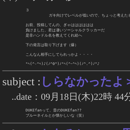
     ３

               ガキ向けでレベルが低いので、ちょっと考え
     お前、投稿してんの、ぎゃはははははは

     負けました、君は凄いソーシャルクラッカーだ

     是非ハンドル名を教えてくれ給へ

     下の発言は取り下げます（爆）

     こんなん相手にしてられっかよ・・・・

     "ﾍ(^-^ﾍ)♪(ﾉ^0^)ﾉ"ﾍ(^ｰ^ﾍ)(ﾉ^.^)ﾉ"♪
しらなかったよ＞D
subject :
..date：09月18日(木)22時 44
     DUKEfanって、昔のDUKEfan??

     ブルーネイルとか懐かしいな（笑）