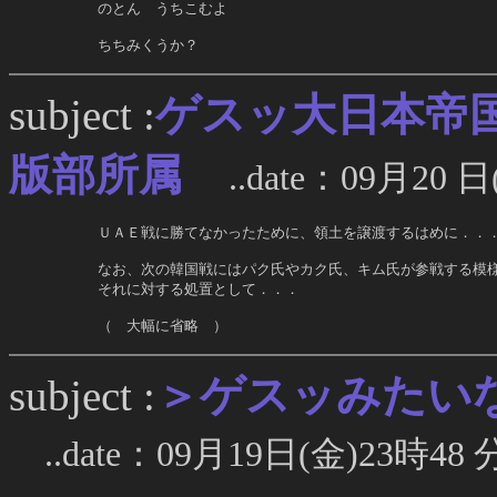
     のとん　うちこむよ

     ちちみくうか？
ゲスッ大日本帝
subject :
版部所属
..date：09月20 日
     ＵＡＥ戦に勝てなかったために、領土を譲渡するはめに．．．
     なお、次の韓国戦にはパク氏やカク氏、キム氏が参戦する模様
     それに対する処置として．．．

     （　大幅に省略　）
＞ゲスッみたい
subject :
..date：09月19日(金)23時48 