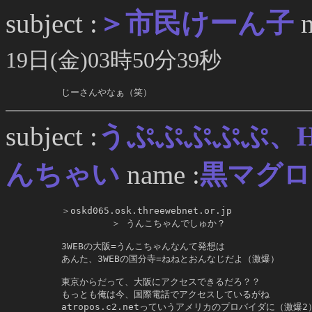
＞市民けーん子
subject :
n
19日(金)03時50分39秒
     じーさんやなぁ（笑）
うぷぷぷぷぷ、Ho
subject :
んちゃい
name :
黒マグ
     ＞oskd065.osk.threewebnet.or.jp

              ＞ うんこちゃんでしゅか？

     3WEBの大阪=うんこちゃんなんて発想は

     あんた、3WEBの国分寺=ねねとおんなじだよ（激爆）

     東京からだって、大阪にアクセスできるだろ？？

     もっとも俺は今、国際電話でアクセスしているがね

     atropos.c2.netっていうアメリカのプロバイダに（激爆2