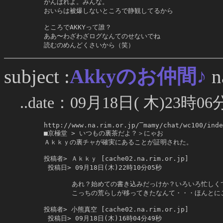
     がんばれよ。みんな。

     おいらは被爆しないところで静観してるから

     ところでAKKYって誰？

     ああ〜わざわざログなんてのせないでね

     読むのめんどくさいから（笑）
Akkyのお仲間♪
subject :
n
..date：09月18日( 木)23時06
     http://www.na.rim.or.jp/‾mamy/chat/wc100/inde
     ■京極堂 > いつもの裏茶だよ？＞にゃお

     Ａｋｋｙの裏チャが確実にあることが証明された。

     投稿者> Ａｋｋｙ [cache02.na.rim.or.jp]

      投稿日> 09月18日(木)22時10分05秒

            あれ？始めての書き込みだっけか？いろいろ忙しく
            こっちの荒らしが移ってきたなんて・・・ほんとに
     投稿者> 小熊真空 [cache02.na.rim.or.jp]

      投稿日> 09月18日(木)16時04分49秒
