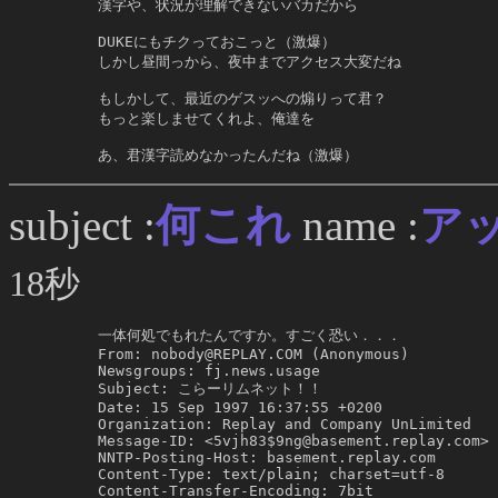
     漢字や、状況が理解できないバカだから

     DUKEにもチクっておこっと（激爆）

     しかし昼間っから、夜中までアクセス大変だね

     もしかして、最近のゲスッへの煽りって君？

     もっと楽しませてくれよ、俺達を

     あ、君漢字読めなかったんだね（激爆）
何これ
subject :
name :
ア
18秒
     一体何処でもれたんですか。すごく恐い．．．

     From: nobody@REPLAY.COM (Anonymous)

     Newsgroups: fj.news.usage

     Subject: こらーリムネット！！

     Date: 15 Sep 1997 16:37:55 +0200

     Organization: Replay and Company UnLimited

     Message-ID: <5vjh83$9ng@basement.replay.com>

     NNTP-Posting-Host: basement.replay.com

     Content-Type: text/plain; charset=utf-8

     Content-Transfer-Encoding: 7bit
