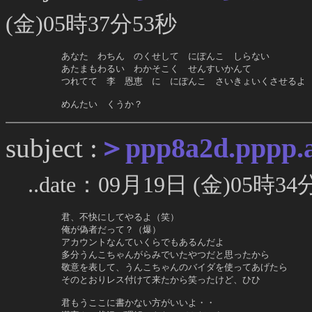
(金)05時37分53秒
     あなた　わちん　のくせして　にぽんこ　しらない

     あたまもわるい　わかそこく　せんすいかんて

     つれてて　李　恩恵　に　にぽんこ　さいきょいくさせるよ

     めんたい　くうか？
＞ppp8a2d.pppp.ap
subject :
..date：09月19日 (金)05時34
     君、不快にしてやるよ（笑）

     俺が偽者だって？（爆）

     アカウントなんていくらでもあるんだよ

     多分うんこちゃんがらみでいたやつだと思ったから

     敬意を表して、うんこちゃんのバイダを使ってあげたら

     そのとおりレス付けて来たから笑ったけど、ひひ

     君もうここに書かない方がいいよ・・
