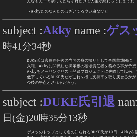
     んなもん一々潰してたらそれだけで人生が終わってしまうわ

     ＞akkyだのなんだのほざいてるウジ虫なひと
Akky
subject :
name :
ゲス
時41分34秒
     DUKE氏は官僚辞任後の当面の身の振りとして帝国華撃団に

     入籍、Akkyに関係した掲示板の破壊責任者を務める事が予想
     Akkyをメーリングリスト登録プロジェクトに失敗して以来、
     低下しているDUKE氏だがこれを機に支持率を取り戻せるかが

     今後の争点とされるだろう。
DUKE氏引退
subject :
nam
日(金)20時35分13秒
     ゲスッのトップとして名の知られるDUKE氏が19日、Akky