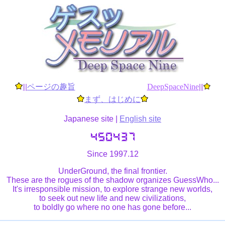
|||
ページの趣旨
...................................
DeepSpaceNine
|||
.
まず、はじめに
Japanese site |
English site
Since 1997.12
UnderGround, the final frontier.
These are the rogues of the shadow organizes GuessWho...
It's irresponsible mission, to explore strange new worlds,
to seek out new life and new civilizations,
to boldly go where no one has gone before...