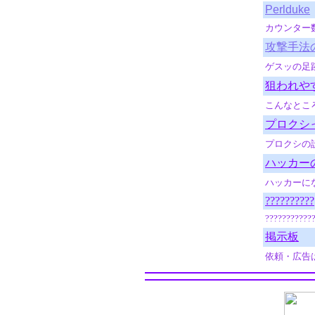
Perlduke
カウンター
攻撃手法
ゲスッの足
狙われや
こんなとこ
プロクシ
プロクシの設
ハッカー
ハッカーに
??????????
???????????
掲示板
依頼・広告