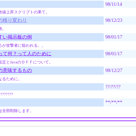
98/11/14
数値上昇スクリプトの果て。
の移り変わり
98/12/23
跡。
すい掲示板の例
98/01/17
ろが攻撃者に狙われる。。
って何？って人のために
98/01/17
定とJavaのＯＦＦについて。
の意味するもの
98/12/27
なるために。
??/??/??
????????
**/**/**
は全部削除します。