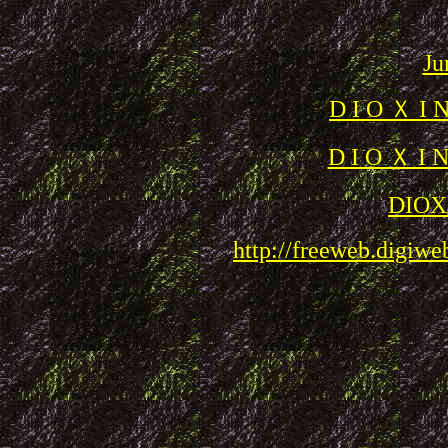
Ju
D I O Ｘ
D I O Ｘ I
DIOX
http://freeweb.digiwe