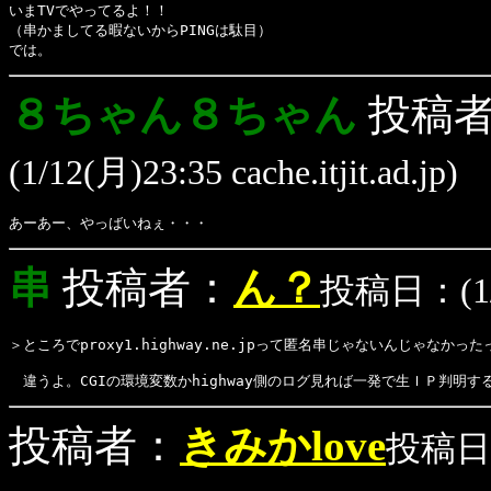
いまTVでやってるよ！！
（串かましてる暇ないからPINGは駄目）
では。
８ちゃん８ちゃん
投稿
(1/12(月)23:35 cache.itjit.ad.jp)
あーあー、やっばいねぇ・・・
串
投稿者：
ん？
投稿日：(1/12
＞ところでproxy1.highway.ne.jpって匿名串じゃないんじゃなかった
　違うよ。CGIの環境変数かhighway側のログ見れば一発で生ＩＰ判明す
投稿者：
きみかlove
投稿日：(1