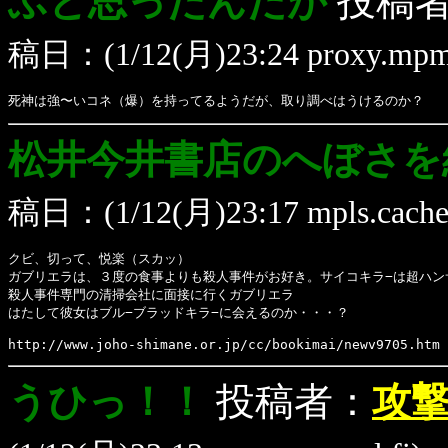
ふと思ったんだが
投稿
稿日：(1/12(月)23:24 proxy.mpmo
死神は強〜いコネ（爆）を持ってるようだが、取り調べはうけるのか？
松井今井書店のへぼさを
稿日：(1/12(月)23:17 mpls.cache.
クビ、切って、悦楽（スカッ）
ガブリエラは、３度の食事よりも殺人事件がお好き。サイコキラ−は超ハン
殺人事件専門の清掃会社に面接に行くガブリエラ
はたして彼女はブル−ブラッドキラ−に会えるのか・・・？
http://www.joho-shimane.or.jp/cc/bookimai/newv9705.htm
うひっ！！
投稿者：
攻