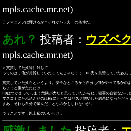
mpls.cache.mr.net)
ラフマニノフは弾けるか？それがハッ力ーの条件だ。
あれ？
投稿者：
ウズベ
mpls.cache.mr.net)
＞賞賛してた奴等に対して、
ってのは，俺が賞賛していたってんじゃなくて，HB氏を賞賛していた奴ら
賞賛していた奴らというより。安全なところから自分も何かやってるかのよ
ちょっと腹がたただけ．
HBはつかまってしまう危険が大だと思っていたからね．犯罪の自覚なかっ
マスコミにたれ込んだのはHBにとってはリスク増やした結果になっただろ？
まあ，それも自分で望んだことなのかもしれないが．
つうことです．以上私のいいわけ．
感激しました
投稿者：