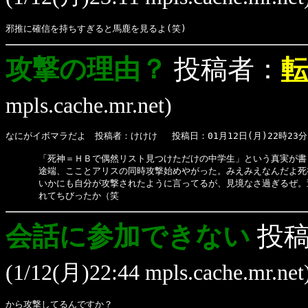
邪推に確信を持ちすぎると馬鹿を見るよ(笑)
攻撃の理由？
投稿者：
転
mpls.cache.mr.net)
なにがイボマラだよ　投稿者：けけけ 　投稿日：01月12日(月)22時23分
      「死神＝ＨＢで偶然リスト見つけただけの中学生」という真実が
      途端、こことアリスの同時攻撃始めやがった。みえみえなんだよ
      いかにも自分が攻撃されたように言ってるが、見境なさ過ぎるぜ
      れてちびったか（笑
会話に参加できない
投稿
(1/12(月)22:44 mpls.cache.mr.net
から攻撃してるんですか？