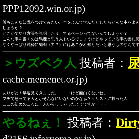
PPP12092.win.or.jp)
僕もこんな知識をつけてみたい、本をよんで学んだとしたらどんな本をよ
しょうか？
どこかでやり方等を説明したりしてるページってないんでしょうか？
こんな事を書くのは馬鹿と思う人もいるでしょうけどやっている事の善し
なくやっぱり純粋に知識（力？）にはあこがれ知りたいと思うものなんで
＞ウズベク人
投稿者：
尿
cache.memenet.or.jp)
ありがと！早速見てきました。・・・けど面白くないね。
マヂで怒ってる人とかそんなにいないのかなぁ？＜リストに載った人
ここの初めのころに一人いらっしゃったようですが・・・
やるねぇ！
投稿者：
Dirt
d2156.inforyoma.or.jp)