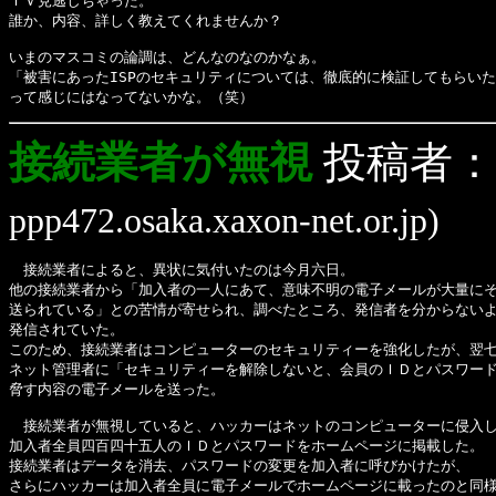
ＴＶ見逃しちゃった。
誰か、内容、詳しく教えてくれませんか？
いまのマスコミの論調は、どんなのなのかなぁ。
「被害にあったISPのセキュリティについては、徹底的に検証してもらい
って感じにはなってないかな。（笑）
接続業者が無視
投稿者：
ppp472.osaka.xaxon-net.or.jp)
　接続業者によると、異状に気付いたのは今月六日。

他の接続業者から「加入者の一人にあて、意味不明の電子メールが大量にそ
送られている」との苦情が寄せられ、調べたところ、発信者を分からないよ
発信されていた。

このため、接続業者はコンピューターのセキュリティーを強化したが、翌七
ネット管理者に「セキュリティーを解除しないと、会員のＩＤとパスワード
脅す内容の電子メールを送った。
　接続業者が無視していると、ハッカーはネットのコンピューターに侵入し
加入者全員四百四十五人のＩＤとパスワードをホームページに掲載した。

接続業者はデータを消去、パスワードの変更を加入者に呼びかけたが、

さらにハッカーは加入者全員に電子メールでホームページに載ったのと同