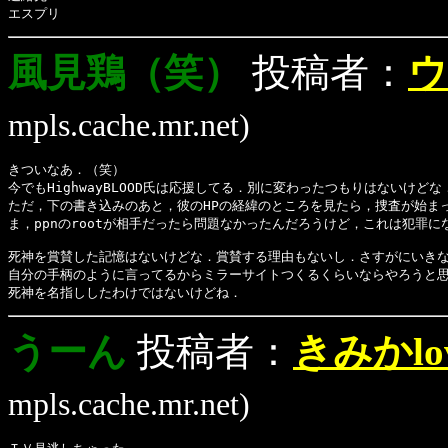
エスプリ
風見鶏（笑）
投稿者：
ウ
mpls.cache.mr.net)
きついなあ．（笑）
今でもHighwayBLOOD氏は応援してる．別に変わったつもりはないけどな
ただ，下の書き込みのあと，彼のHPの経緯のところを見たら，捜査が始ま
ま，ppnのrootが相手だったら問題なかったんだろうけど，これは犯罪に
死神を賞賛した記憶はないけどな．賞賛する理由もないし．さすがにいき
自分の手柄のように言ってるからミラーサイトつくるくらいならやろうと
死神を名指ししたわけではないけどね．
うーん
投稿者：
きみかlo
mpls.cache.mr.net)