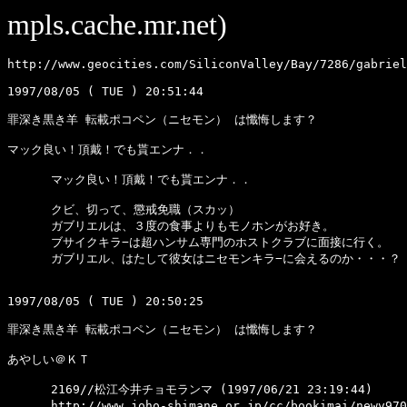
mpls.cache.mr.net)
http://www.geocities.com/SiliconValley/Bay/7286/gabriel
1997/08/05 ( TUE ) 20:51:44 
罪深き黒き羊 転載ポコペン（ニセモン） は懺悔します？ 
マック良い！頂戴！でも貰エンナ．． 
      マック良い！頂戴！でも貰エンナ．．
      クビ、切って、懲戒免職（スカッ）
      ガブリエルは、３度の食事よりもモノホンがお好き。
      ブサイクキラ−は超ハンサム専門のホストクラブに面接に行く。
      ガブリエル、はたして彼女はニセモンキラ−に会えるのか・・・？
1997/08/05 ( TUE ) 20:50:25 
罪深き黒き羊 転載ポコペン（ニセモン） は懺悔します？ 
あやしい＠ＫＴ 
      2169//松江今井チョモランマ (1997/06/21 23:19:44)
      http://www.joho-shimane.or.jp/cc/bookimai/newv