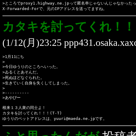
>ところでproxy1.highway.ne.jpって匿名串じゃないんじゃなかった
X-Forwarded-Forで、元のIPアドレスを送ってますね。
カタキを討ってくれ！！！(
(1/12(月)23:25 ppp431.osaka.xaxo
>1月11にち
>
>今日ゆうりのところへいった。
>ゐるくとあそんだ。
>死ぬほどなぐられた。
>生きていく自身を失くしてしまった。
>
>----------
>あやぴー
根来１３人衆の同士よ！
カタキを討ってくれ！！！(T-T)
ゆうりのペットアドレスは、yuuri@maeda.ne.jpです。