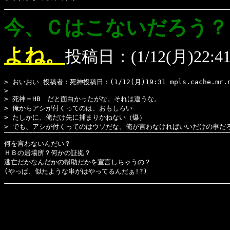
今、Ｃはこないだろう？
よね。
投稿日：(1/12(月)22:41 lab
> おいおい 投稿者：死神投稿日：(1/12(月)19:31 mpls.cache.mr.n
> 
> 死神＝HB　だと面白かったがな。それは違うな。
> 俺からアシが付くってのは、おもしろい
> たしかに、俺だけ先に捕まりかねない（爆）
> でも、アシが付くってのはウソだな。俺が言わなければいいだけの事だ
‾‾‾‾‾‾‾‾‾‾‾‾‾‾‾‾‾‾‾‾‾‾‾‾‾‾‾‾‾‾‾‾‾‾‾‾‾‾‾‾‾‾‾‾‾‾‾‾‾‾‾‾‾‾‾
何を言わないんだい？
ＨＢの居場所？何かの証拠？
逃亡だかなんだかの幇助だかを宣言しちゃうの？
(やっぱ、似たような串がはやってるんだぁ!?)