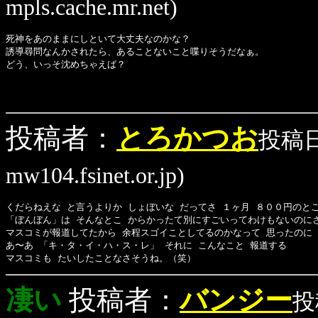
mpls.cache.mr.net)
死神をあのままにしといて大丈夫なのかな？
誘導尋問なんかされたら、あることないこと喋りそうだなぁ。
どう、いっそ沈めちゃえば？
投稿者：
とろかつお
投稿日：
mw104.fsinet.or.jp)
くだらねえな と言うよりか しょぼいな だってさ １ヶ月 ８００円のと
「ぼんぼん」は そんなとこ からかったて別にすごいってわけもないのに
マスコミが報道してたから 余程スゴイことしてるのかなって 思ったのに 
あ〜あ 「キ・タ・イ・ハ・ス・レ」 それに こんなこと 報道する
マスコミも たいしたことなさそうね。（笑） 
凄い
投稿者：
バンジー
投