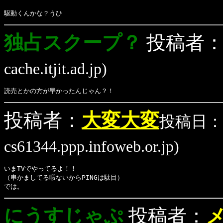
駆動くんかな？うひ
独占スクープ？
投稿者
cache.itjit.ad.jp)
読売とかの方が早かったんじゃん？！
投稿者：
大変大変
投稿日：(1
cs61344.ppp.infoweb.or.jp)
いまTVでやってるよ！！
（串かましてる暇ないからPINGは駄目）
では。
にうすじゃぷ
投稿者：