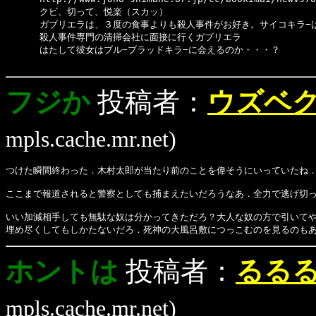
      クビ、切って、悦楽（スカッ）
      ガブリエラは、３度の食事よりも殺人事件がお好き。サイコキラ−
      殺人事件専門の清掃会社に面接に行くガブリエラ
      はたして彼女はブル−ブラッドキラ−に会えるのか・・・？
フジか
投稿者：
ウズベ
mpls.cache.mr.net)
つけた瞬間終わった．木村太郎が当たり前のことを偉そうにいっていたね
ここまで報道されると警察としても捕まえたいだろうなあ．全力で逃げ切ってくれ
いい加減相手しても無駄な奴は分かってきただろ？大人な奴の方で引いて
埋め尽くしてもしかたないだろ．死神の大風呂敷につっこむのを見るのも
ホントは
投稿者：
るる
mpls.cache.mr.net)