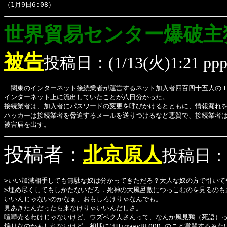
（1月9日6:08）
世界貿易センター爆破主
被告
投稿日：(1/13(火)1:21 ppp472
　関東のインターネット接続業者が運営するネット加入者四百四十五人のＩ
インターネット上に流出していたことが八日分かった。

接続業者は、加入者にパスワードの変更を呼びかけるとともに、情報漏れを
ハッカーは接続業者を脅迫するメールを送りつけるなど悪質で、接続業者は
被害届を出す。
投稿者：
北京原人
投稿日：(1/1
>いい加減相手しても無駄な奴は分かってきただろ？大人な奴の方で引いて
>埋め尽くしてもしかたないだろ．死神の大風呂敷につっこむのを見るのも
いいんじゃないのかなぁ、おもしろけりゃなんでも。
見あきたんだったら来なけりゃいいんだしさ。
喧嘩売るわけじゃないけど、ウズベク人さんって、なんか風見鶏（死語）
煽りなのかもしれないけど、初期にはHigwayBLOOD のこと賞賛するみ