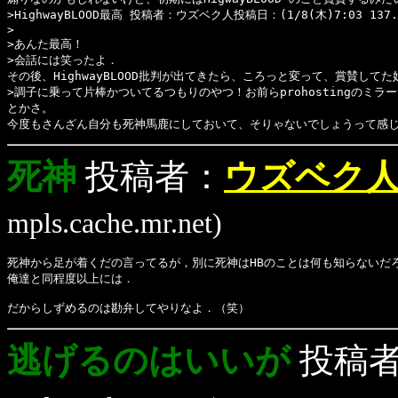
>HighwayBLOOD最高 投稿者：ウズベク人投稿日：(1/8(木)7:03 137.1
>
>あんた最高！
>会話には笑ったよ．
その後、HighwayBLOOD批判が出てきたら、ころっと変って、賞賛して
>調子に乗って片棒かついてるつもりのやつ！お前らprohostingのミ
とかさ。
今度もさんざん自分も死神馬鹿にしておいて、そりゃないでしょうって感
死神
投稿者：
ウズベク
mpls.cache.mr.net)
死神から足が着くだの言ってるが，別に死神はHBのことは何も知らないだ
俺達と同程度以上には．
だからしずめるのは勘弁してやりなよ．（笑）
逃げるのはいいが
投稿