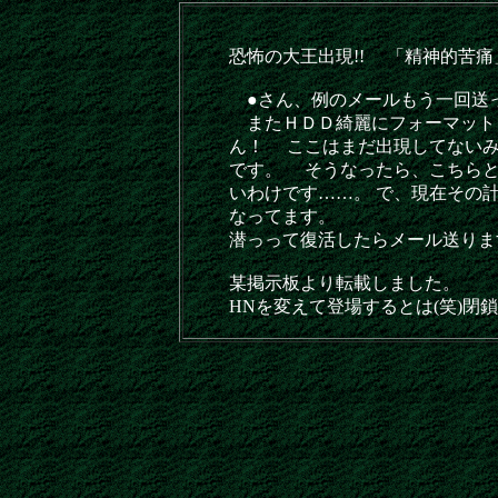
恐怖の大王出現!! 「精神的苦
●さん、例のメールもう一回送って
またＨＤＤ綺麗にフォーマット
ん！ ここはまだ出現してないみ
です。 そうなったら、こちら
いわけです……。 で、現在その
なってます。
潜っって復活したらメール送ります。
某掲示板より転載しました。
HNを変えて登場するとは(笑)