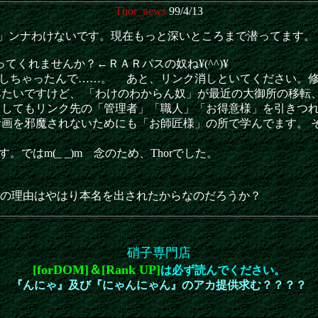
Thor_news
99/4/13
痛」ンナわけないです。現在もっと深いところまで潜ってます。
くれませんか？←ＲＡＲパスの奴ね¥(^^)¥
しちゃったんで……。 あと、リンク消しといてください。修
たいですけど、 「わけのわからん奴」が最近の大御所の移転
としてもリンク先の「管理者」「職人」「お得意様」を引きつ
計画を邪魔されないためにも「お師匠様」の所で学んでます。 
ではm(_ _)m 念のため、Thorでした。
閉鎖の理由はやはり本名を出されたからなのだろうか？
硝子専門店
[forDOM]＆[Rank UP]
は必ず読んでください。
『んにゃ』及び『にゃんにゃん』のアカ提供求む？？？？