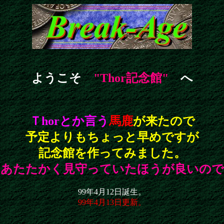
ようこそ
"Thor記念館"
へ
Ｔhorとか言う
馬鹿
が来たので
予定よりもちょっと早めですが
記念館を作ってみました。
はあたたかく見守っていたほうが良いので
99年4月12日誕生。
99年4月13日更新。