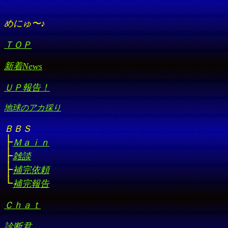
めにゅ〜♪
ＴＯＰ
新着News
ＵＰ報告！
地球のアカ採り
ＢＢＳ
├
Ｍａｉｎ
├
雑談
├
補完依頼
└
補完報告
Ｃｈａｔ
診断君