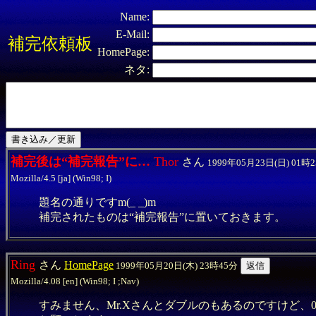
Name:
E-Mail:
補完依頼板
HomePage:
ネタ:
補完後は“補完報告”に…
Thor
さん
1999年05月23日(日) 01時
Mozilla/4.5 [ja] (Win98; I)
題名の通りですm(_ _)m
補完されたものは“補完報告”に置いておきます。
Ring
さん
HomePage
1999年05月20日(木) 23時45分
Mozilla/4.08 [en] (Win98; I ;Nav)
すみません、Mr.Xさんとダブルのもあるのですけど、03