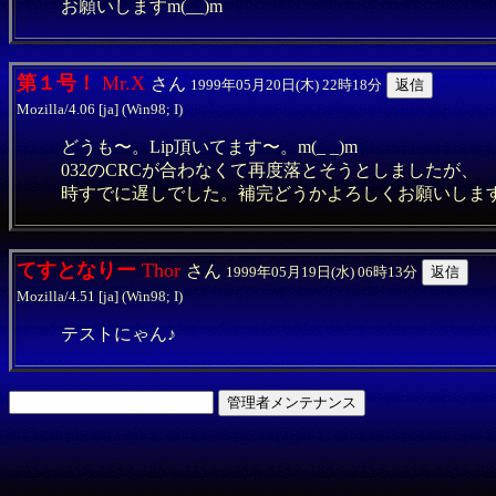
お願いしますm(__)m
第１号！
Mr.X
さん
1999年05月20日(木) 22時18分
Mozilla/4.06 [ja] (Win98; I)
どうも〜。Lip頂いてます〜。m(_ _)m
032のCRCが合わなくて再度落とそうとしましたが、
時すでに遅しでした。補完どうかよろしくお願いしま
てすとなりー
Thor
さん
1999年05月19日(水) 06時13分
Mozilla/4.51 [ja] (Win98; I)
テストにゃん♪