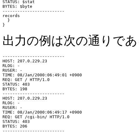
STATUS: $stat

BYTES: $byte

-------------------------

records

  }

出力の例は次の通りであ
-------------------------

HOST: 207.0.229.23

RLOG: -

RUSER: -

TIME: 08/Jan/2000:06:49:01 +0900

REQ: GET / HTTP/1.0

STATUS: 403

BYTES: 198

-------------------------

HOST: 207.0.229.23

RLOG: -

RUSER: -

TIME: 08/Jan/2000:06:49:17 +0900

REQ: GET /cgi-bin/ HTTP/1.0

STATUS: 403

BYTES: 206
