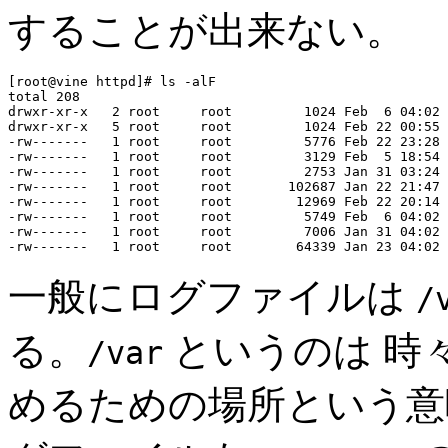
することが出来ない。
[root@vine httpd]# ls -alF

total 208

drwxr-xr-x   2 root     root         1024 Feb  6 04:02 
drwxr-xr-x   5 root     root         1024 Feb 22 00:55 
-rw-------   1 root     root         5776 Feb 22 23:28 
-rw-------   1 root     root         3129 Feb  5 18:54 
-rw-------   1 root     root         2753 Jan 31 03:24 
-rw-------   1 root     root       102687 Jan 22 21:47 
-rw-------   1 root     root        12969 Feb 22 20:14 
-rw-------   1 root     root         5749 Feb  6 04:02 
-rw-------   1 root     root         7006 Jan 31 04:02 
一般にログファイルは
/
る。
というのは 時
/var
めるための場所という意