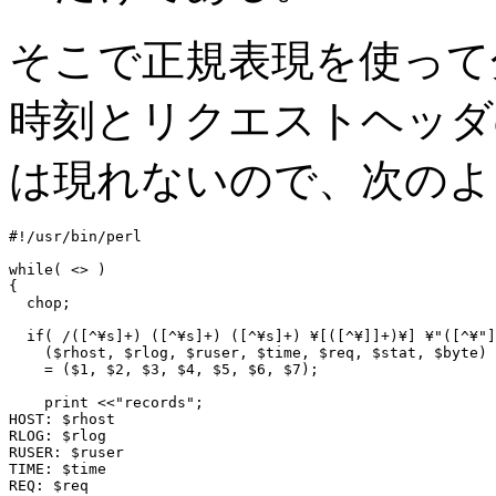
そこで正規表現を使って
時刻とリクエストヘッダ
は現れないので、次のよ
#!/usr/bin/perl

while( <> )

{

  chop;

  if( /([^¥s]+) ([^¥s]+) ([^¥s]+) ¥[([^¥]]+)¥] ¥"([^¥"]
    ($rhost, $rlog, $ruser, $time, $req, $stat, $byte)

    = ($1, $2, $3, $4, $5, $6, $7);

    print <<"records";

HOST: $rhost

RLOG: $rlog

RUSER: $ruser

TIME: $time

REQ: $req
