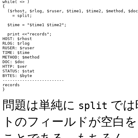
while( <> )

{

  ($rhost, $rlog, $ruser, $time1, $time2, $method, $doc
    = split;

  $time = "$time1 $time2";

  print <<"records";

HOST: $rhost

RLOG: $rlog

RUSER: $ruser

TIME: $time

METHOD: $method

DOC: $doc

HTTP: $ver

STATUS: $stat

BYTES: $byte

-------------------------

records

問題は単純に
では
split
トのフィールドが空白を