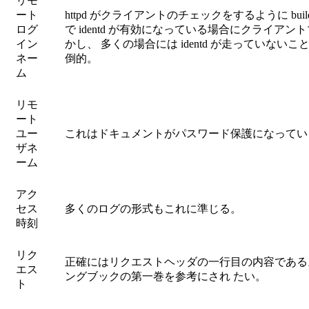
リモ
ート
httpd がクライアントのチェックをするように b
ログ
で identd が有効になっている場合にクライア
イン
かし、 多くの場合には identd が走っていない
ネー
倒的。
ム
リモ
ート
ユー
これはドキュメントがパスワード保護になってい
ザネ
ーム
アク
セス
多くのログの形式もこれに準じる。
時刻
リク
正確にはリクエストヘッダの一行目の内容である。
エス
ングブックの第一巻を参考にされ たい。
ト