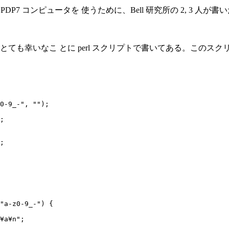
DP7 コンピュータを 使うために、Bell 研究所の 2, 3 
とても幸いなこ とに perl スクリプトで書いてある。このス
0-9_-", "");

;

;

"a-z0-9_-") {

¥a¥n";
