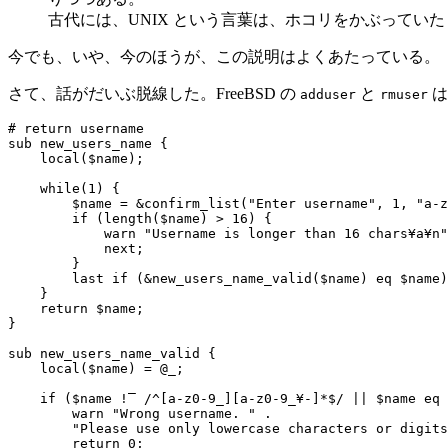
古代には、UNIX という言葉は、ホコリをかぶっていた P
今でも、いや、今のほうが、この説明はよくあたっている。
さて、話がだいぶ脱線した。FreeBSD の
と
は
adduser
rmuser
# return username

sub new_users_name {

    local($name);

    while(1) {

        $name = &confirm_list("Enter username", 1, "a-z
        if (length($name) > 16) {

            warn "Username is longer than 16 chars¥a¥n"
            next;

        }

        last if (&new_users_name_valid($name) eq $name)
    }

    return $name;

}

sub new_users_name_valid {

    local($name) = @_;

    if ($name !‾ /^[a-z0-9_][a-z0-9_¥-]*$/ || $name eq 
        warn "Wrong username. " .

        "Please use only lowercase characters or digits
        return 0;
