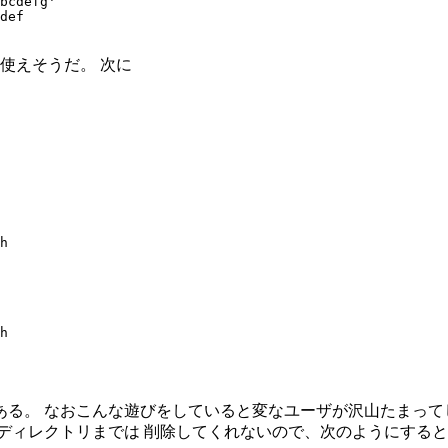
bcdefg'

def 

して使えそうだ。 次に
h

h

る。 なおこんな遊びをしていると変なユーザが沢山たまって
ディレクトリまでは 削除してくれないので、次のようにする