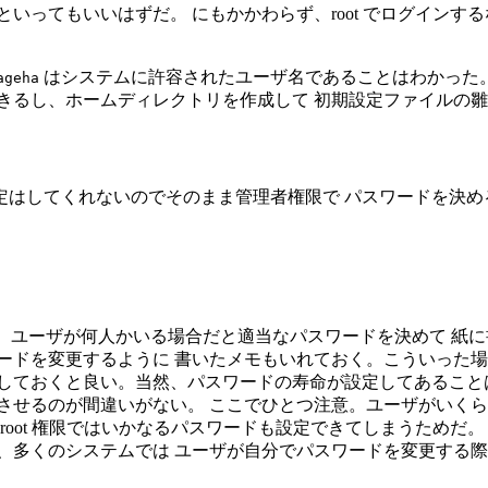
いってもいいはずだ。 にもかかわらず、root でログインす
はシステムに許容されたユーザ名であることはわかった。 一方、
ageha
し、ホームディレクトリを作成して 初期設定ファイルの雛型をコピ
ードの設定はしてくれないのでそのまま管理者権限で パスワードを決
いが、 ユーザが何人かいる場合だと適当なパスワードを決めて 
ードを変更するように 書いたメモもいれておく。こういった場
度にしておくと良い。当然、パスワードの寿命が設定してあること
させるのが間違いがない。 ここでひとつ注意。ユーザがいくら
root 権限ではいかなるパスワードも設定できてしまうためだ
、多くのシステムでは ユーザが自分でパスワードを変更する際