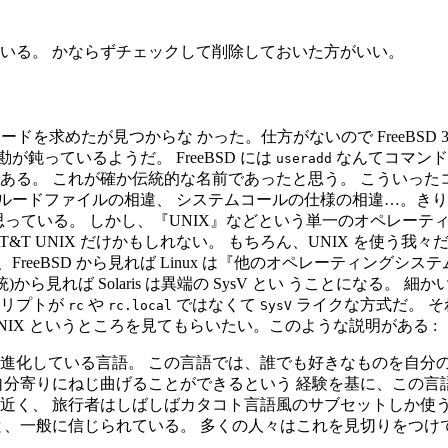
いる。 かならずチェックして削除しておいた方がいい。
ドを求めたが見つからな かった。仕方がないので FreeBSD 3.
いぶ勘が鈍っているようだ。 FreeBSD には
なんてコマンド
useradd
ある。 これが確か伝統的な名前であったと思う。 こういったコ
ードファイルの相違、 システムコールの仕様の相違…。きりが
思っている。 しかし、『UNIX』などという単一のオペレーテ
期の AT&T UNIX だけかもしれない。 もちろん、UNIX を使
BSD から見れば Linux は『他のオペレーティングシステム』だ
ば Solaris は異端の SysV とい うことになる。 細かい話になる
クリプトが
や
ではなくて
ライクな方式だ。 そ
rc
rc.local
SysV
IX というところを見てもらいたい。このような説明がある :
進化している言語。 この言語では、誰でも好きなものを自分の
自分寄りにねじ曲げることができるという 経験を基に、この言
く、 旅行者はしばしばカタコト言語風のサブセットしか使うこ
、一般に信じられている。 多くの人々はこれを見切りをつけて、エ