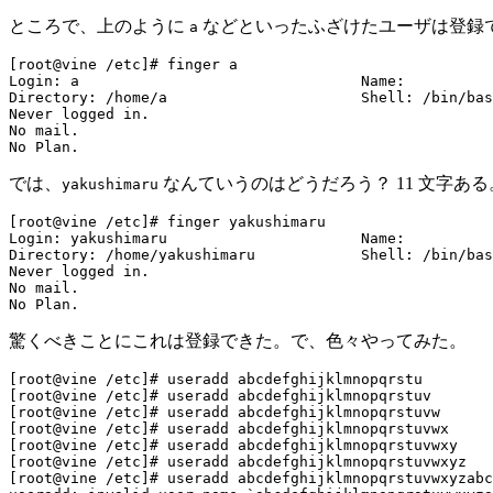
ところで、上のように
などといったふざけたユーザは登録
a
[root@vine /etc]# finger a

Login: a                                Name: 

Directory: /home/a                      Shell: /bin/bas
Never logged in.

No mail.

では、
なんていうのはどうだろう？ 11 文字ある
yakushimaru
[root@vine /etc]# finger yakushimaru

Login: yakushimaru                      Name: 

Directory: /home/yakushimaru            Shell: /bin/bas
Never logged in.

No mail.

驚くべきことにこれは登録できた。で、色々やってみた。
[root@vine /etc]# useradd abcdefghijklmnopqrstu        
[root@vine /etc]# useradd abcdefghijklmnopqrstuv

[root@vine /etc]# useradd abcdefghijklmnopqrstuvw

[root@vine /etc]# useradd abcdefghijklmnopqrstuvwx

[root@vine /etc]# useradd abcdefghijklmnopqrstuvwxy

[root@vine /etc]# useradd abcdefghijklmnopqrstuvwxyz

[root@vine /etc]# useradd abcdefghijklmnopqrstuvwxyzabc