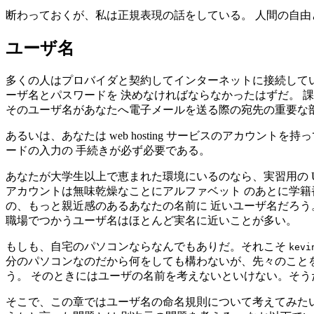
断わっておくが、私は正規表現の話をしている。 人間の自由
ユーザ名
多くの人はプロバイダと契約してインターネットに接続している
ーザ名とパスワードを 決めなければならなかったはずだ。 
そのユーザ名があなたへ電子メールを送る際の宛先の重要な
あるいは、あなたは web hosting サービスのアカウ
ードの入力の 手続きが必ず必要である。
あなたが大学生以上で恵まれた環境にいるのなら、実習用の 
アカウントは無味乾燥なことにアルファベット のあとに学籍番
の、もっと親近感のあるあなたの名前に 近いユーザ名だろう
職場でつかうユーザ名はほとんど実名に近いことが多い。
もしも、自宅のパソコンならなんでもありだ。それこそ
kevi
分のパソコンなのだから何をしても構わないが、先々のことを
う。 そのときにはユーザの名前を考えないといけない。そう
そこで、この章ではユーザ名の命名規則について考えてみた