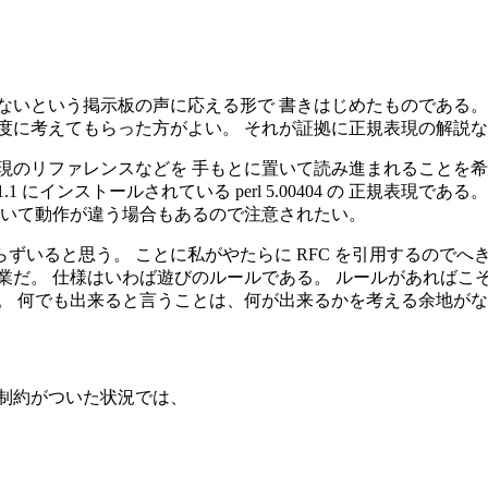
ないという掲示板の声に応える形で 書きはじめたものである。
度に考えてもらった方がよい。 それが証拠に正規表現の解説
現のリファレンスなどを 手もとに置いて読み進まれることを希
1.1 にインストールされている perl 5.00404 の 正規表現
釈に於いて動作が違う場合もあるので注意されたい。
ずいると思う。 ことに私がやたらに RFC を引用するのでへ
業だ。 仕様はいわば遊びのルールである。 ルールがあればこ
。 何でも出来ると言うことは、何が出来るかを考える余地がな
制約がついた状況では、