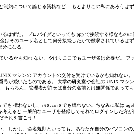
と制約について論じる資格など、 もとよりこの私にあろうは
はずだ。 プロバイダといっても ppp で接続する様なもの
課金はそのユーザ名として何分接続したかで徴収されているはず
部分になる。
ントを持っているかも知れ ない。やはりここでもユーザ名は必要だ
UNIX マシンの アカウントの交付を受けているかも知れない
号が続いたものである。 大学の研究室や会社の UNIX マ
。 もちろん、管理者が許せば自分の名前とは無関係であって
でも 構わないし、
でも構わない。ちなみに私は
n
r00tzer0
age
考えると 一般的なユーザを登録してそれでログインした方が
だそれを書こう！
い。 しかし、命名規則といっても、あなたが自分のパソコン