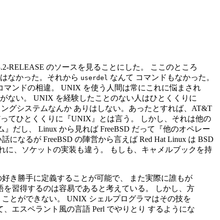
2-RELEASE のソースを見ることにした。 ここのところ
はなかった。それから
なんて コマンドもなかった。
userdel
マンドの相違。 UNIX を使う人間は常にこれに悩まされ
ない。 UNIX を経験したことのない人はひとくくりに
ィングシステムなんか ありはしない。あったとすれば、AT&T
う我々だってひとくくりに『UNIX』とは言う。 しかし、それは他の
し、 Linux から見れば FreeBSD だって『他のオペレー
が FreeBSD の陣営から言えば Red Hat Linux は BSD
れに、ソケットの実装も違う。 もしも、キャメルブックを持
好き勝手に定義することが可能で、 また実際に誰もが
語を習得するのは容易であると考えている。 しかし、方
とができない。 UNIX シェルプログラマはその技を
スペラント風の言語 Perl でやりとり するようにな