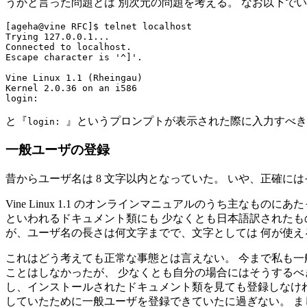
うかと言った問題とは 別次元の問題を考える。 なお以下で
[ageha@vine RFC]$ telnet localhost

Trying 127.0.0.1...

Connected to localhost.

Escape character is '^]'.

Vine Linux 1.1 (Rheingau)

Kernel 2.0.36 on an i586

と『
』というプロンプトが表示された際に入力すべき
login:
一般ユーザの登録
昔からユーザ名は 8 文字以内となっていた。 いや、正確に
Vine Linux 1.1 のオンラインマニュアルのうち主なものに
といわれるドキュメント類にも 少なくとも日本語訳されたものには
が、ユーザ名の長さは何文字までで、文字としては 何が使え
これはどう考えても正常な事態とは言えない。 今まで私も一
ことはしなかったが、 少なくとも自分の場合にはそうするべきだ
し、インストールされたドキュメント類を見ても登録しなけれ
していたために一般ユーザを登録できていたに過ぎない。 まして