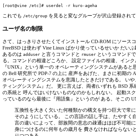
これでも
を見ると変なグループが沢山登録されて
/etc/group
ユーザ名の制限
さて、はっきりさせたくてインストール CD-ROM にソースコー
FreeBSD は使わず Vine Linux ばかり使っているせいか だ
あるのは
と言うコマンドと
というコマンドで
adduser
rmuser
る。コマンドの相違どころか、 設定ファイルの相違、インクル
『UNIX』という単一の オペレーティングシステムがあると
の Bell 研究所で PDP-7 の上に 産声をあげた、まさに初
オペレーティングシステムを意識したときだけである。 いや、Free
ティングシステム』だ。 更に言えば、両者(いずれも BSD 系統)から見れ
の系統と 呼んではいけないものなのかもしれない。 起動ス
っているのなら最後に『用語集』というのが ある。そこの UN
互換性を大きく欠いた何種類かの構文を持つ巨大で常に
そのようにしている。 この言語の話し手は、たやすく
言の違いによって、部族間の意志の疎通はほぼ不可能に近
身につけるのに何年もの歳月を 費さなければならないと
りつつある。