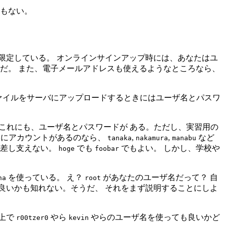
ずもない。
に限定している。 オンラインサインアップ時には、あなたはユ
だ。 また、電子メールアドレスも使えるようなところなら、
。 ファイルをサーバにアップロードするときにはユーザ名とパスワ
。これにも、ユーザ名とパスワードが ある。ただし、実習用の
シンにアカウントがあるのなら、
,
,
など
tanaka
nakamura
manabu
も差し支えない。
でも
でもよい。 しかし、学校や
hoge
foobar
を使っている。 え？
があなたのユーザ名だって？ 自
ha
root
良いかも知れない。そうだ、 それをまず説明することにしよ
の上で
やら
やらのユーザ名を使っても良いかど
r00tzer0
kevin