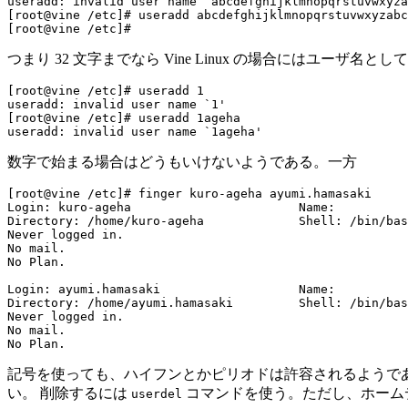
useradd: invalid user name `abcdefghijklmnopqrstuvwxyza
[root@vine /etc]# useradd abcdefghijklmnopqrstuvwxyzabc
つまり 32 文字までなら Vine Linux の場合にはユーザ名と
[root@vine /etc]# useradd 1

useradd: invalid user name `1'

[root@vine /etc]# useradd 1ageha

数字で始まる場合はどうもいけないようである。一方
[root@vine /etc]# finger kuro-ageha ayumi.hamasaki

Login: kuro-ageha                       Name: 

Directory: /home/kuro-ageha             Shell: /bin/bas
Never logged in.

No mail.

No Plan.

Login: ayumi.hamasaki                   Name: 

Directory: /home/ayumi.hamasaki         Shell: /bin/bas
Never logged in.

No mail.

記号を使っても、ハイフンとかピリオドは許容されるようであ
い。 削除するには
コマンドを使う。ただし、ホーム
userdel