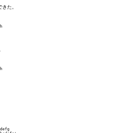
できた。
h

。
h

    

defg
