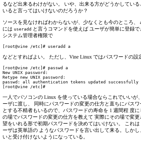
るなど出来るわけがない。 いや、出来る方がどうかしていると
いると言ってはいけないのだろうか？
ソースを見なければわからないが、少なくとも今のところ、
には
と言うコマンドを使えば ユーザが簡単に登録できる
useradd
システム管理者権限で
などとすればよい。 ただし、Vine Linux ではパスワ
[root@vine /etc]# passwd a

New UNIX password: 

Retype new UNIX password: 

passwd: all authentication tokens updated successfully

一人でパソコンの Linux を使っている場合ならこれでい
ーザに渡し、 同時にパスワードの変更の仕方と直ちにパスワ
とする不精者もいるので、パスワードの寿命を 1 週間程 
の場でパスワードの変更の仕方を教えて 実際にその場で変更
望をいれる形で初期パスワードを決めてはいけない。 これは 
ーザは英単語の ようなパスワードを言い出して来る。しかし
いと受け付けないようになっている。