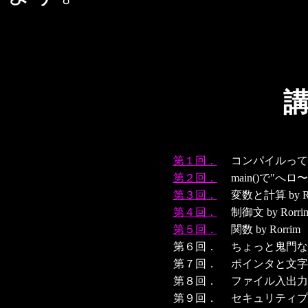
第１回．
コンパイルってなん
第２回．
main()で"へロ〜
第３回．
変数と計算 by Ro
第４回．
制御文 by Rorri
第５回．
関数 by Rorrim
第６回．
ちょっと鬼門な
第７回．
ポインタと文字
第８回．
ファイル入出力
第９回．
セキュリティプ