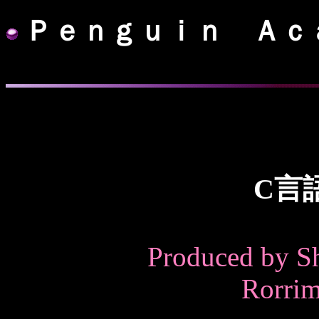
Ｐｅｎｇｕｉｎ Ａｃ
C言
Produced by S
Rorri