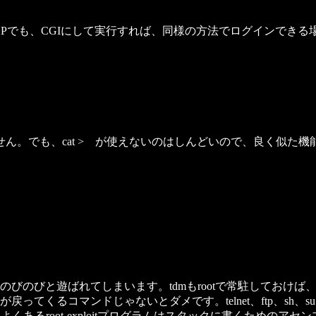
可能なISPでも、CGIにして実行すれば、同様の方法でログインでき
。
でも、cat > が使えないのはしんどいので、良く似た機能を
びのびと遊ばれてしまいます。tdmもrootで常駐しておけば、即
くるコマンドじゃないとダメです。telnet、ftp、sh、su、vi
よくあるroot-exploitプログラムはスタックに書くための