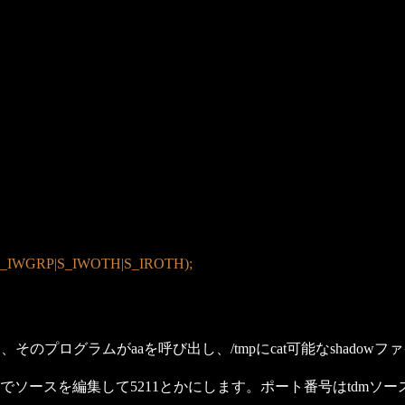
P|S_IWGRP|S_IWOTH|S_IROTH);
と、そのプログラムがaaを呼び出し、/tmpにcat可能なshado
のでソースを編集して5211とかにします。ポート番号はtdmソー