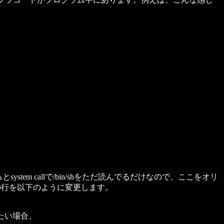
stem callで/bin/shをただ読んでるだけなので、ここをオリ
の行を以下のように変更します。
覗きたい場合、