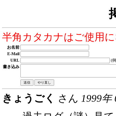
半角カタカナはご使用に
お名前
E-Mail
URL
(例：
書き込み
きょうごく
さん
1999年