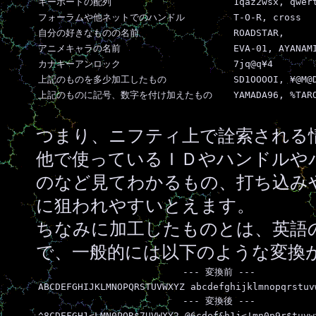
キーボードの配列
1qaz2wsx, qwer
フォーラムや他ネットでのハンドル
T-O-R, cross
自分の好きなものの名前
ROADSTAR,
アニメキャラの名前
EVA-01, AYANAM
カナキーアンロック
7jq@q¥4
上記のものを多少加工したもの
SD1OOOOI, ¥@M@
上記のものに記号、数字を付け加えたもの
YAMADA96, %TAR
つまり、ニフティ上で詮索される
他で使っているＩＤやハンドルや
のなど見てわかるもの、打ち込み
に狙われやすいとえます。
ちなみに加工したものとは、英語
で、一般的には以下のような変換
--- 変換前 ---
ABCDEFGHIJKLMNOPQRSTUVWXYZ abcdefghijklmnopqrstuv
--- 変換後 ---
^8CDEFGH1<LMN0PQR$7UVWXY2 @6cdef&h1j<!mn0p9r$tuvw