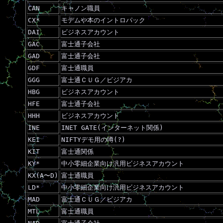
CAN
キャノン職員
CX*
モデムや本のイントロパック
DAI
ビジネスアカウント
GAC
富士通子会社
GAD
富士通子会社
GDF
富士通職員
GGG
富士通ＣＵＧ／ビジアカ
HBG
ビジネスアカウント
HFE
富士通子会社
HHH
ビジネスアカウント
INE
INET GATE(インターネット関係)
KEI
NIFTYデモ用の噂(?)
KIT
富士通関係
KY*
中小零細企業向け汎用ビジネスアカウント
KX(A〜D)
富士通職員
LD*
中小零細企業向け汎用ビジネスアカウント
MAD
富士通ＣＵＧ／ビジアカ
MTL
富士通職員