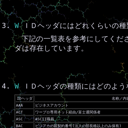
W
ＩＤヘッダにはどれくらいの種
下記の一覧表を参考にしてくだ
ダは存在しています。
W
ＩＤヘッダの種類にはどのよう
IDヘッダ
名称／内
AAA
ビジネスアカウント
ACT
ワープロ専用ネット経由/富士通関係者
ASC
ASCII職員
BAC
ビジアカの親契約番号(法人の部長格以上のみ保有)