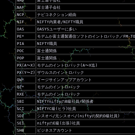
NAD
富士通子会社
NAF
富士通子会社
NCP
ナビコネクション経由
NIF
NIFTY内業者/NIFTY職員
OAS
OASYSユーザーに多い
PE*
モデムか富士通製通信ソフトのイントロパック／FM-TO
PIA
NIFTY職員
POC
富士通関係
POP
富士通関係
PX(A〜X)
モデムのイントロパック(A〜X迄)
PX(Y〜Z)
ザウルスのイントロパック
QW*
イージサインアップアカウント
QZ*
モデムのイントロパック
RXE
モデムのイントロパック
SBI
NIFTYniftyのB級社員/関係者
SCI
NIFTYC級(ヒラ)社員
SDI
シスオペ/元シスオペ/(niftyの契約D級社員)
SEI
niftyのE級(出張)社員
SHB
ビジネスアカウント