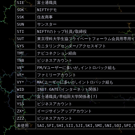
SIE
富士通職員
SOK
NIFTYデモ
SSK
住友商事
SUN
サンスター
STI
NIFTYのトップ社員/取締役
SUT
東京理科大学生協プライベートフォーラム会員用専用イ
SYS
モニタリングセンター/アクセスギフト
TMT
ナビコネクション経由
TNB
ビジネスアカウント
VE*
FM/Vユーザーに多いが,イントロパック組も
VF*
ファミリーアカウント
VY*
MACユーザーに多いが,イントロパック組も
WID
INET GATE(インターネット関係)
WST
富士通職員/早稲田大学関係者(?)
YSS
ビジネスアカウント
ZX*
イージサインアップアカウント
ZZZ
ビジネスアカウント
未使用
SAI,SFI,SHI,SII,SJI,SKI,SMI,SNI,SOI,SPI,