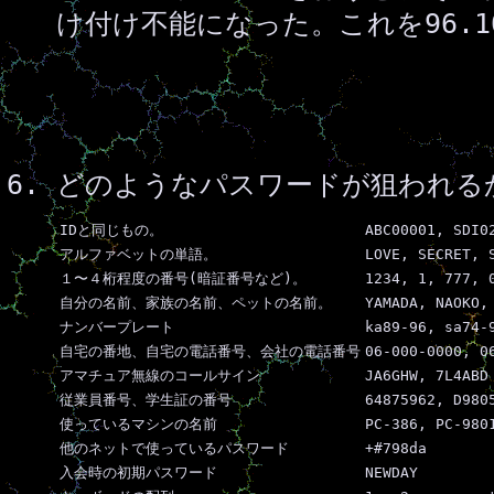
け付け不能になった。これを96.
どのようなパスワードが狙われる
IDと同じもの。
ABC00001, SDI0
アルファベットの単語。
LOVE, SECRET, 
１〜４桁程度の番号(暗証番号など)。
1234, 1, 777, 
自分の名前、家族の名前、ペットの名前。
YAMADA, NAOKO,
ナンバープレート
ka89-96, sa74-
自宅の番地、自宅の電話番号、会社の電話番号
06-000-0000, 0
アマチュア無線のコールサイン
JA6GHW, 7L4ABD
従業員番号、学生証の番号
64875962, D980
使っているマシンの名前
PC-386, PC-980
他のネットで使っているパスワード
+#798da
入会時の初期パスワード
NEWDAY