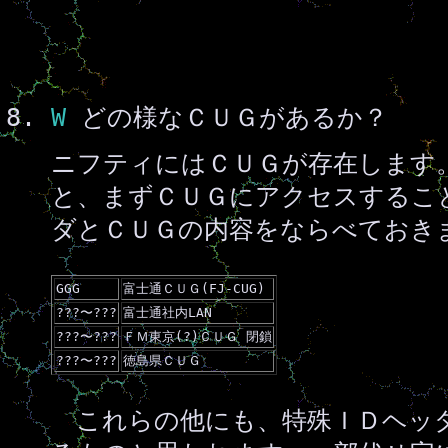
W
どの様なＣＵＧがあるか？
ニフティにはＣＵＧが存在します
と、まずＣＵＧにアクセスするこ
ダとＣＵＧの内容をならべておき
GGG
富士通ＣＵＧ(FJ-CUG)
???〜???
富士通社内LAN
???〜???
ＦＭ東京(?)ＣＵＧ 閉鎖
???〜???
徳島県ＣＵＧ
これらの他にも、特殊ＩＤヘッダ