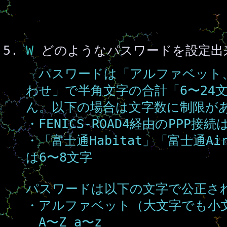
W
どのようなパスワードを設定出
パスワードは「アルファベット、
わせ」で半角文字の合計「6〜24
ん。以下の場合は文字数に制限が
・FENICS-ROAD4経由のPPP接続
・「富士通Habitat」「富士通Ai
は6〜8文字
パスワードは以下の文字で公正さ
・アルファベット（大文字でも小
A〜Z a〜z