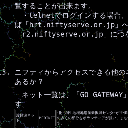
覧することが出来ます。
・telnetでログインする場合、H
ば「hrt.niftyserve.or.
「r2.niftyserve.or.jp」
ニフティからアクセスできる他の
あるか？
ネット一覧は、「GO GATEWA
す。
(財)桐生地域地場産業振興センタ−が主
渡良瀬ネッ
MEDINET
の多くの部分をボランティアが担い、まち
ト
す。