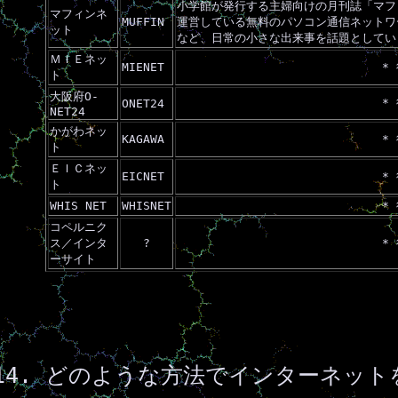
小学館が発行する主婦向けの月刊誌「マフ
マフィンネ
MUFFIN
運営している無料のパソコン通信ネットワ
ット
など、日常の小さな出来事を話題としてい
ＭＩＥネッ
MIENET
*
ト
大阪府O-
*
ONET24
NET24
かがわネッ
KAGAWA
*
ト
ＥＩＣネッ
EICNET
*
ト
WHIS NET
WHISNET
*
コペルニク
ス／インタ
?
*
ーサイト
どのような方法でインターネット