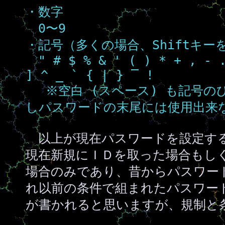
・数字
0〜9
・記号（多くの場合、Shiftキ
" # $ % & ' ( ) * + , - .
] ^ _ ` { | } ‾ !
※空白 (スペース) も記号の
しパスワードの末尾には使用出来
以上が現在パスワードを設定す
現在新規にＩＤを取った場合もし
場合のみであり、昔からパスワー
れ以前の条件で組まれたパスワー
が書かれると思いますが、規制と