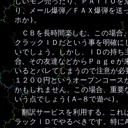
しいモン売ったり、ＰＡＴＩＯを
り、メール爆弾／ＦＡＸ爆弾を送
ホか)。
ＣＢを長時間楽しむ。この場合、
クラックＩＤだという事を明確に
いでしょう。しかし、ＩＤの持ち
合、その友達などからＰａｇｅが
いるとバレてしまうので注意が必
１２００円というオープンコース
かもしれません。この場合、重要
いう点でしょう(Ａ−８で遊べ)。
翻訳サービスを利用する。これ
ラックＩＤでやるべきです。特にAT