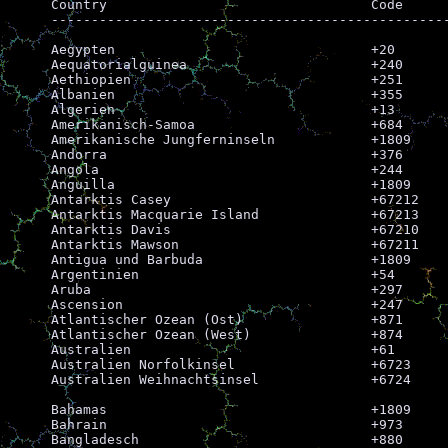
Country					Code

--------------------------------------------------
Aegypten				+20

Aequatorialguinea			+240

Aethiopien				+251

Albanien				+355

Algerien				+13

Amerikanisch-Samoa			+684

Amerikanische Jungferninseln		+1809

Andorra					+376

Angola					+244

Anguilla				+1809

Antarktis Casey				+67212

Antarktis Macquarie Island		+67213

Antarktis Davis				+67210

Antarktis Mawson			+67211

Antigua und Barbuda			+1809

Argentinien				+54

Aruba					+297

Ascension				+247

Atlantischer Ozean (Ost)		+871

Atlantischer Ozean (West)		+874

Australien				+61

Australien Norfolkinsel			+6723

Australien Weihnachtsinsel		+6724

Bahamas					+1809

Bahrain					+973

Bangladesch				+880
