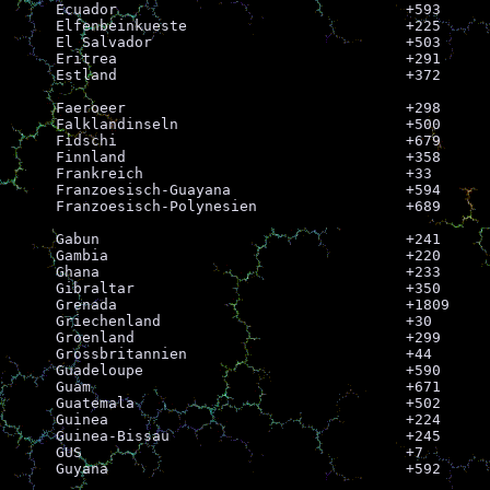
Ecuador					+593

Elfenbeinkueste				+225

El Salvador				+503

Eritrea					+291

Estland					+372

Faeroeer				+298

Falklandinseln				+500

Fidschi					+679

Finnland				+358

Frankreich				+33

Franzoesisch-Guayana			+594

Franzoesisch-Polynesien			+689

Gabun					+241

Gambia					+220

Ghana					+233

Gibraltar				+350

Grenada					+1809

Griechenland				+30

Groenland				+299

Grossbritannien				+44

Guadeloupe				+590

Guam					+671

Guatemala				+502

Guinea					+224

Guinea-Bissau				+245

GUS					+7

Guyana					+592
