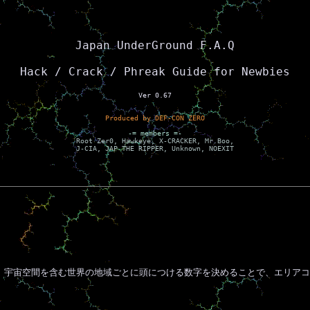
Japan UnderGround F.A.Q
Hack / Crack / Phreak Guide for Newbies
Ver 0.67
Produced by DEF-CON ZERO
-= members =-
Root Zer0, Hawkeye, X-CRACKER, Mr.Boo,
J-CIA, JAP THE RIPPER, Unknown, NOEXIT
宇宙空間を含む世界の地域ごとに頭につける数字を決めることで、エリアコ