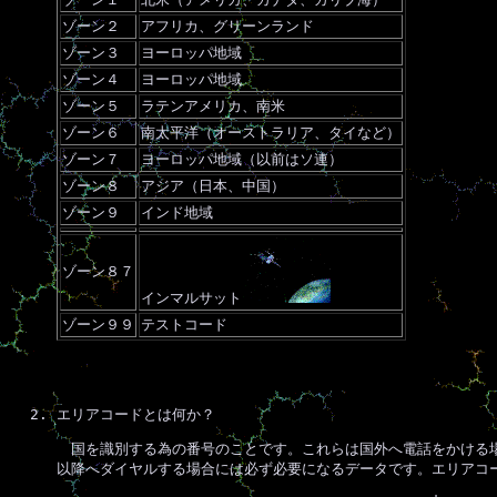
ゾーン２
アフリカ、グリーンランド
ゾーン３
ヨーロッパ地域
ゾーン４
ヨーロッパ地域
ゾーン５
ラテンアメリカ、南米
ゾーン６
南太平洋（オーストラリア、タイなど）
ゾーン７
ヨーロッパ地域（以前はソ連）
ゾーン８
アジア（日本、中国）
ゾーン９
インド地域
ゾーン８７
インマルサット
ゾーン９９
テストコード
エリアコードとは何か？
国を識別する為の番号のことです。これらは国外へ電話をかける場
以降へダイヤルする場合には必ず必要になるデータです。エリアコ