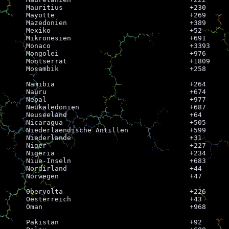
Mauritius				+230

Mayotte					+269

Mazedonien				+389

Mexiko					+52

Mikronesien				+691

Monaco					+3393

Mongolei				+976

Montserrat				+1809

Mosambik				+258

Namibia					+264

Nauru					+674

Nepal					+977

Neukaledonien				+687

Neuseeland				+64

Nicaragua				+505

Niederlaendische Antillen		+599

Niederlande				+31

Niger					+227

Nigeria					+234

Niue-Inseln				+683

Nordirland				+44

Norwegen				+47

Obervolta				+226

Oesterreich				+43

Oman					+968

Pakistan				+92
