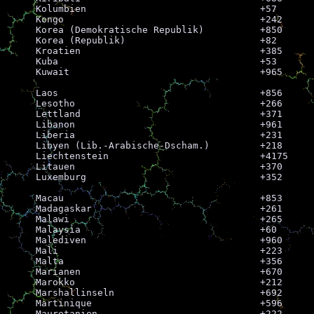
Kolumbien				+57

Kongo					+242

Korea (Demokratische Republik)		+850

Korea (Republik)			+82

Kroatien				+385

Kuba					+53

Kuwait					+965

Laos					+856

Lesotho					+266

Lettland				+371

Libanon					+961

Liberia					+231

Libyen (Lib.-Arabische-Dscham.)		+218

Liechtenstein				+4175

Litauen					+370

Luxemburg				+352

Macau					+853

Madagaskar				+261

Malawi					+265

Malaysia				+60

Malediven				+960

Mali					+223

Malta					+356

Marianen				+670

Marokko					+212

Marshallinseln				+692

Martinique				+596

Mauretanien				+222
