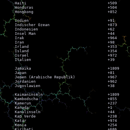
Haiti					+509

Honduras				+504

Hongkong				+852

Indien					+91

Indischer Ozean				+873

Indonesien				+62

Insel Man				+44

Irak					+964

Iran					+98

Irland					+353

Island					+354

Israel					+972

Italien					+39

Jamaika					+1809

Japan					+81

Jemen (Arabische Republik)		+967

Jordanien				+962

Jugoslawien				+38

Kaimaninseln				+1809

Kambodscha				+855

Kamerun					+237

Kanada					+1

Kanalinseln				+44

Kap Verde				+238

Katar					+974

Kenia					+254

Kiribati				+686
