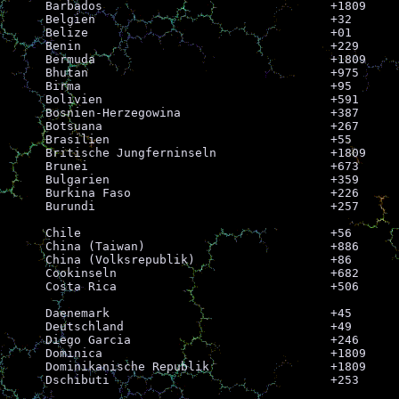
Barbados				+1809

Belgien					+32

Belize					+01

Benin					+229

Bermuda					+1809

Bhutan					+975

Birma					+95

Bolivien				+591

Bosnien-Herzegowina			+387

Botsuana				+267

Brasilien				+55

Britische Jungferninseln		+1809

Brunei					+673

Bulgarien				+359

Burkina Faso				+226

Burundi					+257

Chile					+56

China (Taiwan)				+886

China (Volksrepublik)			+86

Cookinseln				+682

Costa Rica				+506

Daenemark				+45

Deutschland				+49

Diego Garcia				+246

Dominica				+1809

Dominikanische Republik			+1809

Dschibuti				+253
