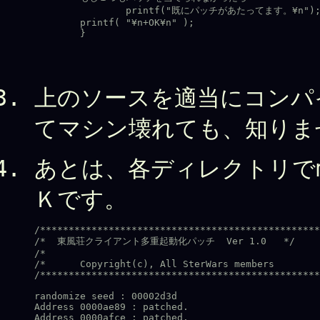
		printf("既にパッチがあたってます。¥n");

	printf( "¥n+OK¥n" );

上のソースを適当にコンパ
てマシン壊れても、知りま
あとは、各ディレクトリでmj
Ｋです。
/*************************************************
/*  東風荘クライアント多重起動化パッチ  Ver 1.0   */

/*                                                
/*      Copyright(c), All SterWars members        
/*************************************************
randomize seed : 00002d3d

Address 0000ae89 : patched.

Address 0000afce : patched.
