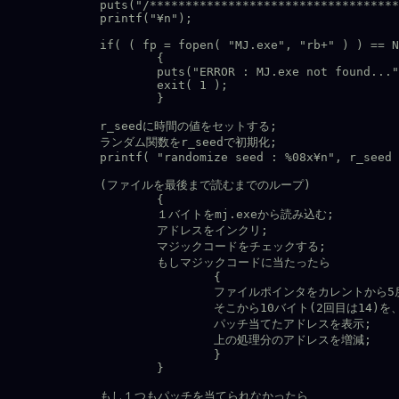
	puts("/**************************************************/");

	printf("¥n");

	if( ( fp = fopen( "MJ.exe", "rb+" ) ) == NULL )

		{

		puts("ERROR : MJ.exe not found...");

		exit( 1 );

		}

	r_seedに時間の値をセットする;

	ランダム関数をr_seedで初期化;

	printf( "randomize seed : %08x¥n", r_seed );

	(ファイルを最後まで読むまでのループ)

		{

		１バイトをmj.exeから読み込む;

		アドレスをインクリ;

		マジックコードをチェックする;

		もしマジックコードに当たったら

			{

			ファイルポインタをカレントから5戻す;

			そこから10バイト(2回目は14)を、0〜255までのランダムな値で埋める;

			パッチ当てたアドレスを表示;

			上の処理分のアドレスを増減;

			}

		}

	もし１つもパッチを当てられなかったら
