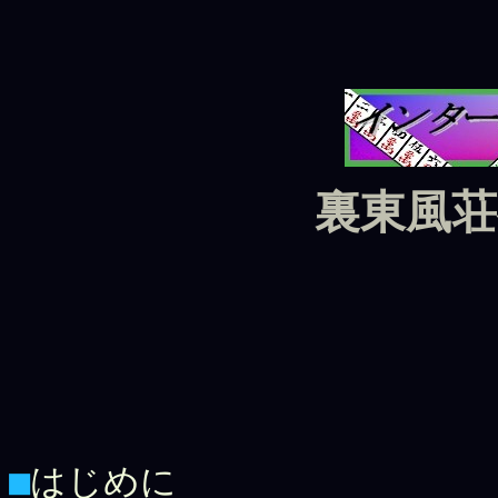
裏東風
■
はじめに