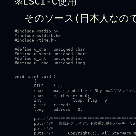
※LSCI-C使用
そのソース(日本人なの
#include <stdio.h>

#include <stdlib.h>

#include <time.h>

#define	u_char	unsigned char

#define	u_short	unsigned short

#define	u_int	unsigned int

#define	u_long	unsigned long

void main( void )

	{

	FILE	*fp;

	char	magic_code[] = { 5bytesのマジックナンバー(´ー｀) };

	char	c, checker = 0;

	int		loop, flag = 0;

	u_int	r_seed;

	long	address = 0;

	puts("/**************************************************/");

	puts("/*  東風荘クライアント多重起動化パッチ  Ver 1.0   */");

	puts("/*                                                */");

	puts("/*      Copyright(c), All SterWars members        */");
