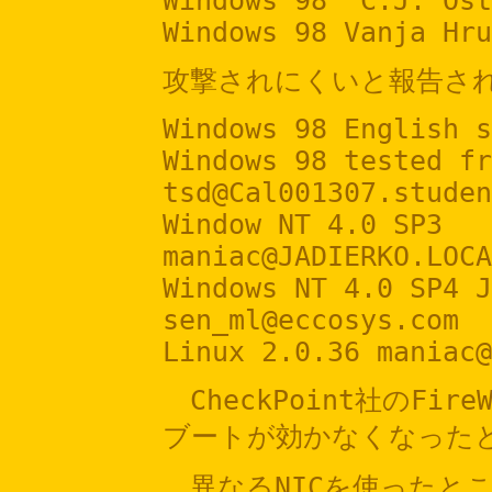
Windows 98 "C.J. Ost
Windows 98 Vanja Hru
攻撃されにくいと報告され
Windows 98 English s
Windows 98 tested fr
tsd@Cal001307.studen
Window NT 4.0 SP3
maniac@JADIERKO.LOCA
Windows NT 4.0 SP4 J
sen_ml@eccosys.com
Linux 2.0.36 maniac@
CheckPoint社のFir
ブートが効かなくなった
異なるNICを使ったと