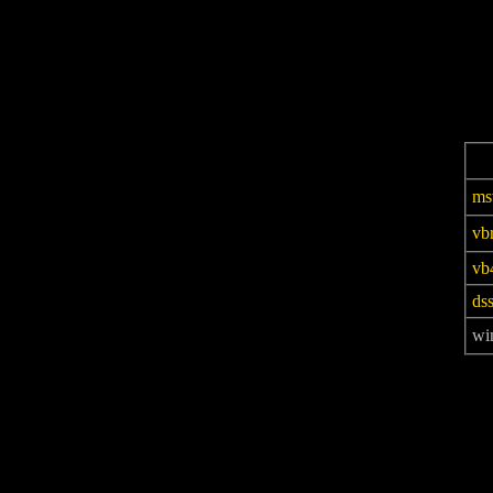
ms
vb
vb
ds
wi