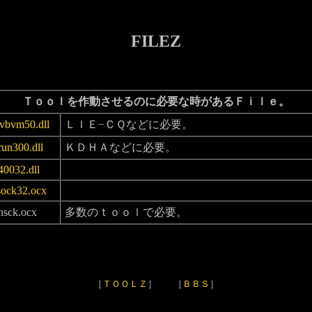
FILEZ
Ｔｏｏｌを作動させるのに必要な時があるＦｉｌｅ。
vbvm50.dll
ＬＩＥ−ＣＱなどに必要。
run300.dll
ＫＤＨＡなどに必要。
40032.dll
sock32.ocx
nsck.ocx
多数のｔｏｏｌで必要。
［
ＴＯＯＬＺ
］
［
ＢＢＳ
］