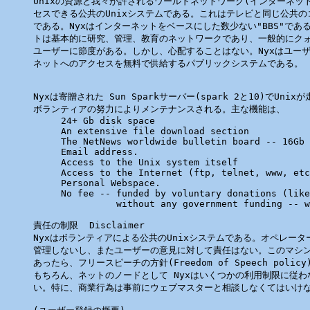
Unixの資源と我々が許されるワールドネットワーク(インターネット
セスできる公共のUnixシステムである。これはテレビと同じ公共の
である。Nyxはインターネットをベースにした数少ない"BBS"である
トは基本的に研究、管理、教育のネットワークであり、一般的にクォ
ユーザーに節度がある。しかし、心配することはない。Nyxはユーザ
ネットへのアクセスを無料で供給するパブリックシステムである。

Nyxは寄贈された Sun Sparkサーバー(spark 2と10)でUnix
ボランティアの努力によりメンテナンスされる。主な機能は、

     24+ Gb disk space

     An extensive file download section

     The NetNews worldwide bulletin board -- 16Gb 
     Email address.

     Access to the Unix system itself

     Access to the Internet (ftp, telnet, www, etc
     Personal Webspace.

     No fee -- funded by voluntary donations (like
               without any government funding -- w
責任の制限  Disclaimer

Nyxはボランティアによる公共のUnixシステムである。オペレータ
管理しないし、またユーザーの意見に対して責任はない。このマシン
あったら、フリースピーチの方針(Freedom of Speech polic
もちろん、ネットのノードとして Nyxはいくつかの利用制限に従わ
い。特に、商業行為は事前にウェブマスターと相談しなくてはいけな