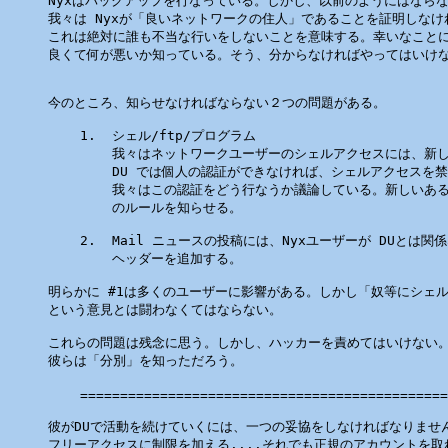
Nyxはバックアップを行なっている。しかし、以前のようにはならな
我々は Nyxが「良いネットワークの住人」であることを証明しなけ
これは絶対に誰も不当な行いをしないことを意味する。幸いなことに
良くて何が悪いか知っている。そう、分からなければやってはいけな
今のところ、知らせなければならない２つの問題がある。

    1.  シェル/ftp/プログラム

        我々はネットワークユーザーのシェルアクセスには、新し
        DU では個人の認証ができなければ、シェルアクセスを禁
        我々はこの認証をどう行なうか議論している。新しいある
        のルールを知らせる。

    2.  Mail ニュースの投稿には、Nyxユーザーが DUとは関
        ヘッダーを追加する。

明らかに #1は多くのユーザーに影響がある。しかし「奴等にシェル
という意見とは闘わなくてはならない。

これらの問題は残念に思う。しかし、ハッカーを責めてはいけない。
彼らは「分別」を知っただろう。

                                                
    ==============================================
彼がDUで活動を続けていくには、一つの妥協をしなければなりません
フリーアクセスに制限を加える....それでも正規のアカウントを取