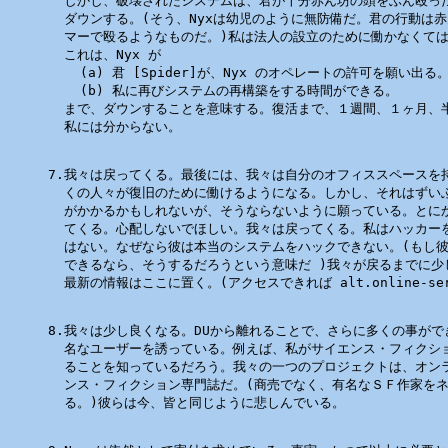
  しかし、破壊されたシステムは、君が十分赤ん坊の頭をぶん殴った
  ダウンする。(そう、Nyxは幼児のように無防備だ。君の行動は赤
  マーで殴るようなものだ。)私は法人の設立のために働かなくては
  これは、Nyx が

    (a) 君 [Spider]が、Nyx のオペレートの許可を願い出る。
    (b) 私に再びシステムの再構築をする時間ができる。

  まで、ダウンすることを意味する。復活まで、１週間、１ヶ月、半
  私には分からない。

7.我々は戻ってくる。最後には、我々は自分のオフィススペースを持
  くの人々が復旧のために働けるようになる。しかし、それはずいぶ
  がかかるかもしれないが、そうならないように願っている。とにか
  てくる。心配しないでほしい。我々は戻ってくる。私はハッカーを
  はない。なぜなら彼は本当のシステムをハックできない。(もし彼が
  できるなら、そうするだろうという意味だ )我々が戻るまでに少
  最新の情報はここに置く。(アクセスできれば alt.online-servi
8.我々は少し良くなる。DUから離れることで、さらに多くの事がで
  名なユーザーを誘っている。例えば、私がサイエンス・フィクショ
  ることを知っているだろう。我々の一つのプロジェクトは、オンラ
  ンス・フィクション専門誌だ。(商売でなく、有名なＳＦ作家をネ
  る。)彼らは今、皆と同じように悲しんでいる。
