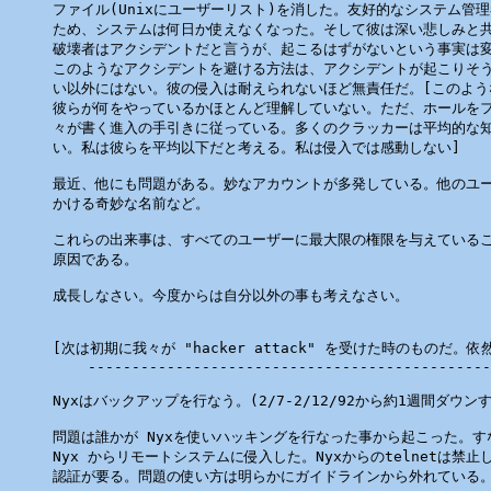
ファイル(Unixにユーザーリスト)を消した。友好的なシステム管理
ため、システムは何日か使えなくなった。そして彼は深い悲しみと共
破壊者はアクシデントだと言うが、起こるはずがないという事実は変
このようなアクシデントを避ける方法は、アクシデントが起こりそう
い以外にはない。彼の侵入は耐えられないほど無責任だ。[このよう
彼らが何をやっているかほとんど理解していない。ただ、ホールをフ
々が書く進入の手引きに従っている。多くのクラッカーは平均的な知
い。私は彼らを平均以下だと考える。私は侵入では感動しない]

最近、他にも問題がある。妙なアカウントが多発している。他のユー
かける奇妙な名前など。

これらの出来事は、すべてのユーザーに最大限の権限を与えているこ
原因である。

成長しなさい。今度からは自分以外の事も考えなさい。

[次は初期に我々が "hacker attack" を受けた時のものだ。依
    ----------------------------------------------
Nyxはバックアップを行なう。(2/7-2/12/92から約1週間ダウンす
問題は誰かが Nyxを使いハッキングを行なった事から起こった。す
Nyx からリモートシステムに侵入した。Nyxからのtelnetは禁止し
認証が要る。問題の使い方は明らかにガイドラインから外れている。