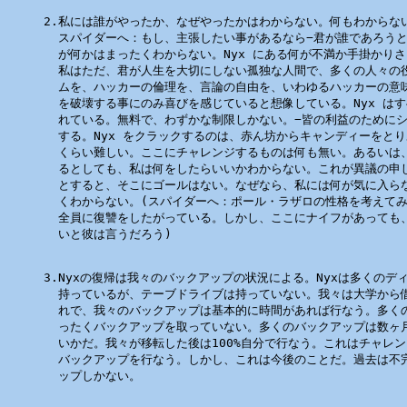
2.私には誰がやったか、なぜやったかはわからない。何もわからない
  スパイダーへ：もし、主張したい事があるなら−君が誰であろうと
  が何かはまったくわからない。Nyx にある何が不満か手掛かりさ
  私はただ、君が人生を大切にしない孤独な人間で、多くの人々の役
  ムを、ハッカーの倫理を、言論の自由を、いわゆるハッカーの意味
  を破壊する事にのみ喜びを感じていると想像している。Nyx はす
  れている。無料で、わずかな制限しかない。−皆の利益のためにシ
  する。Nyx をクラックするのは、赤ん坊からキャンディーをとり
  くらい難しい。ここにチャレンジするものは何も無い。あるいは、
  るとしても、私は何をしたらいいかわからない。これが異議の申し
  とすると、そこにゴールはない。なぜなら、私には何が気に入らな
  くわからない。(スパイダーへ：ポール・ラザロの性格を考えてみ
  全員に復讐をしたがっている。しかし、ここにナイフがあっても、
  いと彼は言うだろう)

3.Nyxの復帰は我々のバックアップの状況による。Nyxは多くのディ
  持っているが、テーブドライブは持っていない。我々は大学から借
  れで、我々のバックアップは基本的に時間があれば行なう。多くの
  ったくバックアップを取っていない。多くのバックアップは数ヶ月
  いかだ。我々が移転した後は100%自分で行なう。これはチャレン
  バックアップを行なう。しかし、これは今後のことだ。過去は不完
  ップしかない。
