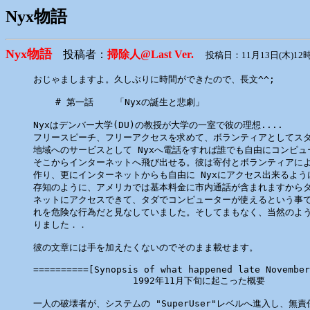
Nyx物語
Nyx物語
投稿者：
掃除人@Last Ver.
投稿日：11月13日(木)12時
おじゃましますよ。久しぶりに時間ができたので、長文^^;

    # 第一話    「Nyxの誕生と悲劇」

Nyxはデンバー大学(DU)の教授が大学の一室で彼の理想....

フリースピーチ、フリーアクセスを求めて、ボランティアとしてスタ
地域へのサービスとして Nyxへ電話をすれば誰でも自由にコンピュ
そこからインターネットへ飛び出せる。彼は寄付とボランティアにより N
作り、更にインターネットからも自由に Nyxにアクセス出来るよう
存知のように、アメリカでは基本料金に市内通話が含まれますからタ
ネットにアクセスできて、タダでコンピューターが使えるという事で
れを危険な行為だと見なしていました。そしてまもなく、当然のよう
りました．．

彼の文章には手を加えたくないのでそのまま載せます。

==========[Synopsis of what happened late November
                  1992年11月下旬に起こった概要

一人の破壊者が、システムの "SuperUser"レベルへ進入し、無責任にも