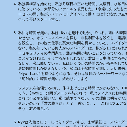
4.私は再構築を始めた。私は月曜日の空いた時間、火曜日、水曜日の
  に使っている。大部分のファイルを復元した。(永遠に失ったもの
  ロセスの間、私がシステムにログインして働くには十分なだけ立ち
  そして再びスタートする。

5.私には時間が無い。私は Nyxを趣味で動かしている。週に５時間以
  やせない。オフィススペースを探し、非営利団体を設立し、電話線
  を設立し、その他の仕事に莫大な時間を費やしている。スパイダー
  ない。私の知っている何人かのスパイダーは、私が少しは知られた
  ーセキュリティの専門家で、遊ぶ時間が無いことを知っている。も
  ことがなければ、そうするかもしれない。君は一日中他にする事が
  ないが、私は働いている。私はいくつかの時間のかかる事をしている
  週に数時間しか使えない。今、私には全然時間が無い。近い将来、
  "Nyx time"を持つようになる。それは移転のペーパーワークな
  「絶対的」に時間が無い。終わりにしよう。

  システムを破壊するのに、作り上げるほど時間はかからない。100〜
  ろう。(Nyxに一分間ダメージを与えれば、私はフィクスに数時間
  これは不公平な闘いだ。私は競争できない。その理由は明らかだ。
  せたいのか？「君の勝ちだ」と？  確かに．．  これはフェアな
  そう、君の勝ちだ。

6.Nyxは依然として、しばらくダウンする。まず最初に、スパイダー