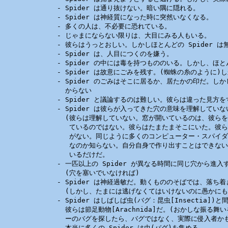
        - Spider は通り抜けない。暗い隅に隠れる。

        - Spider は神経質になった時に突然いなくなる。

        - 多くの人は、不必要に恐れている。

        - じゃまにならない限りは、大目にみる人もいる。

        - 彼らはうっとおしい。しかしほとんどの Spider は
        - Spider は、人目につくのを嫌う。

        - Spider の中には毒を持つもののいる。しかし、ほ
        - Spider は故意にごみを残す。(蜘蛛の糸のように)
        - Spider のごみはそこに居るか、居たかの印だ。し
          からない

        - Spider と議論するのは難しい。彼らは違った見方を
        - Spider は彼らが入ってきた穴の意味を理解していな
          (彼らは理解していない。窓が開いているのは、彼ら
           ているのではない。彼らはたまたまそこにいた。彼
           がない。同じように多くのコンピューター・スパイ
           なのか知らない。自分自身で作り出すことはできな
           いるだけだ。

        - 一匹以上の Spider が異なる時間に同じ穴から進入す
          (穴を塞いでいなければ)

        - Spider は神経過敏だ。動くもののそばでは、落ち
          (しかし、たまには逃げなくてはいけないのに愚かにも
        - Spider はしばしば虫(バグ：昆虫[Insectia]
          彼らは節足動物[Arachnida]だ。(おかしな振る舞
          ーのバグを探したら、バグではなく、実際に侵入者かも
        - 本当に多くの Spider は虫(バグ)を集める。
