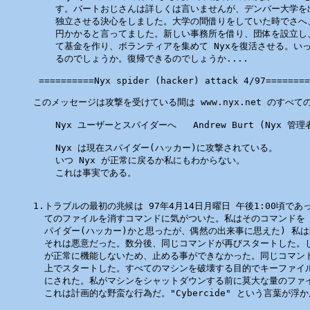
    す。バートおじさんは詳しくは言いませんが、デンバー大学を出て
    独立させる決心をしました。大学の間借りをしていた時でさへ、
    円かかると言ってました。新しい事務所を借り、団体を設立し
    て基金を作り、ボランティアを集めて Nyxを復活させる。いっ
    るのでしょうか。復帰できるのでしょうか....

 ==========Nyx spider (hacker) attack 4/97========
このメッセージは攻撃を受けている間は www.nyx.net のすべて
                                                  
    Nyx ユーザーとスパイダーへ   Andrew Burt (Nyx 管理者
    Nyx は現在スパイダー(ハッカー)に攻撃されている。

    いつ Nyx が正常に戻るか私にもわからない。

    これは事実である。

1.トラブルの最初の兆候は 97年4月14日月曜日 午後1:00頃であった
  てのファイルを消すコマンドに気がついた。私はそのコマンドを ki
  パイダー(ハッカー)かと思ったが、偶然の出来事に思えた) 私は
  それは悪意だった。数分後、同じコマンドが再びスタートした。し
  が正常に機能しないため、止める事ができなかった。同じコマンドが
  上でスタートした。すべてのマシンを破壊する目的でキーファイル
  にされた。私がマシンをシャットダウンする前に莫大な量のファイ
  これは計画的な野蛮な行為だ。"Cybercide" という言葉が浮か