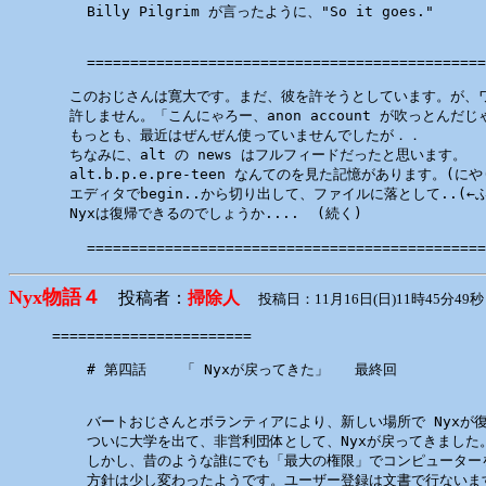
    Billy Pilgrim が言ったように、"So it goes."

    ==============================================
  このおじさんは寛大です。まだ、彼を許そうとしています。が、ワ
  許しません。「こんにゃろー、anon account が吹っとんだじ
  もっとも、最近はぜんぜん使っていませんでしたが．．

  ちなみに、alt の news はフルフィードだったと思います。

  alt.b.p.e.pre-teen なんてのを見た記憶があります。(にやり
  エディタでbegin..から切り出して、ファイルに落として..(←ふ
  Nyxは復帰できるのでしょうか....  (続く)

Nyx物語４
投稿者：
掃除人
投稿日：11月16日(日)11時45分49秒
=======================

    # 第四話    「 Nyxが戻ってきた」   最終回

    バートおじさんとボランティアにより、新しい場所で Nyxが復
    ついに大学を出て、非営利団体として、Nyxが戻ってきました。
    しかし、昔のような誰にでも「最大の権限」でコンピューター
    方針は少し変わったようです。ユーザー登録は文書で行ないま