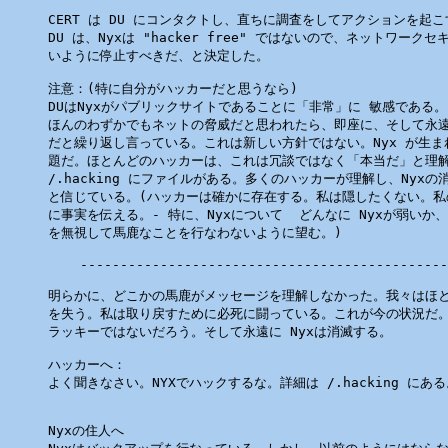
CERT は DU にコンタクトし、直ちに調査をしてアクションを起こ
DU は、Nyxは "hacker free" ではないので、ネットワーク
いように停止すべきだ、と決定した。

注意：(特に自分がハッカーだと思うなら)

DUはNyxがパブリックサイトであることに「非常」に 敏感である。そ
ほんのわずかでもネットの脅威だと思われたら、即座に、そして永遠
だと繰り返し言っている。これは新しい方針ではない。Nyx が生ま
題だ。ほとんどのハッカーは、これは冗談ではなく「本当だ」と理解
/.hacking にファイルがある。多くのハッカーが理解し、Nyxの
と信じている。(ハッカーは確かに存在する。私は隠したくない。私
に事実を伝える。- 特に、Nyxについて  どんなに Nyxが弱いか
を無視して馬鹿なことを行なわないように望む。)

    ----------------------------------------------
明らかに、どこかの馬鹿がメッセージを理解しなかった。我々はほとん
を失う。私は取り戻すために必死に闘っている。これが今の状況だ。
ラッキーではないだろう。そして永遠に Nyxは消滅する。

ハッカーへ：

よく聞きなさい。NYXでハックするな。詳細は /.hacking にある
Nyxの住人へ
