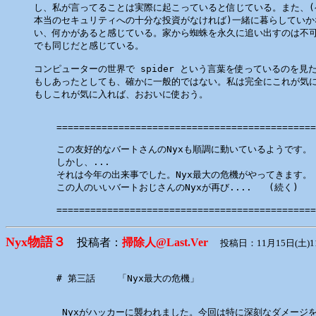
し、私が言ってることは実際に起こっていると信じている。また、(
本当のセキュリティへの十分な投資がなければ)一緒に暮らしていか
い、何かがあると感じている。家から蜘蛛を永久に追い出すのは不可
でも同じだと感じている。

コンピューターの世界で spider という言葉を使っているのを見た
もしあったとしても、確かに一般的ではない。私は完全にこれが気に
もしこれが気に入れば、おおいに使おう。

    ==============================================
    この友好的なバートさんのNyxも順調に動いているようです。

    しかし、...

    それは今年の出来事でした。Nyx最大の危機がやってきます。

    この人のいいバートおじさんのNyxが再び....   (続く)

Nyx物語３
投稿者：
掃除人@Last.Ver
投稿日：11月15日(土)1
    # 第三話    「Nyx最大の危機」

     Nyxがハッカーに襲われました。今回は特に深刻なダメージを