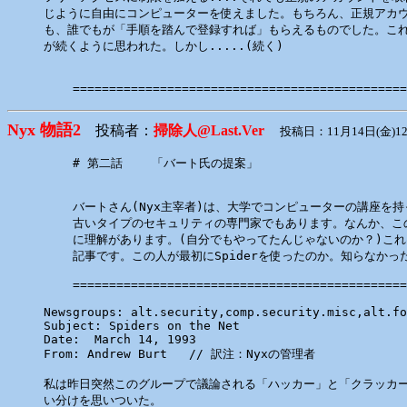
じように自由にコンピューターを使えました。もちろん、正規アカウ
も、誰でもが「手順を踏んで登録すれば」もらえるものでした。これ
が続くように思われた。しかし.....(続く)

    ==============================================
Nyx 物語2
投稿者：
掃除人@Last.Ver
投稿日：11月14日(金)12
    # 第二話    「バート氏の提案」

    バートさん(Nyx主宰者)は、大学でコンピューターの講座を持
    古いタイプのセキュリティの専門家でもあります。なんか、こ
    に理解があります。(自分でもやってたんじゃないのか？)これ
    記事です。この人が最初にSpiderを使ったのか。知らなかった.
    ==============================================
Newsgroups: alt.security,comp.security.misc,alt.fo
Subject: Spiders on the Net

Date:  March 14, 1993

From: Andrew Burt 
  // 訳注：Nyxの管理者

私は昨日突然このグループで議論される「ハッカー」と「クラッカー
い分けを思いついた。
