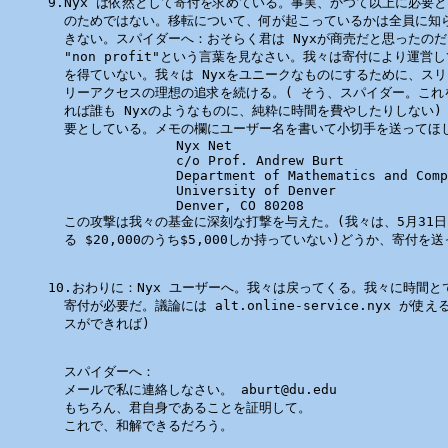
9.Nyx は依然として寄付を求めている。事実、かつて以上に必要と
  のためではない。移転について、何が起こっているかは全員に知ら
  きない。スパイダーへ：おそらく君は Nyxが商売だと思ったのだ
  "non profit"という言葉を見なさい。我々は寄付により運営
  を得ていない。我々は Nyxをユニークなものにするために、スリ
  リーアクセスの理想の追求を続ける。( そう、スパイダー。これ
  れば誰も Nyxのようなものに、純粋に時間を費やしたりしない) 
  要としている。メモの欄にユーザー名を書いて小切手を送ってほし
                Nyx Net

                c/o Prof. Andrew Burt

                Department of Mathematics and Comp
                University of Denver

                Denver, CO 80208

  この攻撃は我々の基金に深刻な打撃を与えた。(我々は、5月31日
  る $20,000のうち$5,000しか持っていない)どうか、寄付を送
10.おわりに：Nyx ユーザーへ。我々は戻ってくる。我々に時間と
  寄付が必要だ。議論には alt.online-service.nyx が使
  スができれば)

  スパイダーへ：

  メールで私に連絡しなさい。 aburt@du.edu

  もちろん、君自身であることを証明して。

  これで、和解できるだろう。
