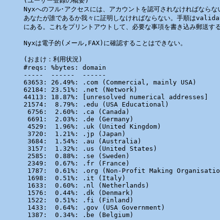
(ユーザー登録の概要)

Nyxへのフル･アクセスには、アカウントを認可されなければならな
あなたが誰であるか我々に証明しなければならない。手順はvalidat
にある。これをプリントアウトして、必要な事項を書き込み郵送する
Nyxは電子的(メール,FAX)に確認することはできない。

(おまけ：利用状況)

#reqs: %bytes: domain

-----  ------  ------

63653: 26.49%: .com (Commercial, mainly USA)

62184: 23.51%: .net (Network)

44113: 18.87%: [unresolved numerical addresses]

21574:  8.79%: .edu (USA Educational)

 6756:  2.60%: .ca (Canada)

 6691:  2.03%: .de (Germany)

 4529:  1.96%: .uk (United Kingdom)

 3720:  1.21%: .jp (Japan)

 3684:  1.54%: .au (Australia)

 3157:  1.32%: .us (United States)

 2585:  0.88%: .se (Sweden)

 2349:  0.67%: .fr (France)

 1787:  0.61%: .org (Non-Profit Making Organisatio
 1698:  0.51%: .it (Italy)

 1633:  0.60%: .nl (Netherlands)

 1576:  0.44%: .dk (Denmark)

 1522:  0.51%: .fi (Finland)

 1433:  0.64%: .gov (USA Government)

 1387:  0.34%: .be (Belgium)
