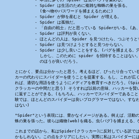
        - Spider は生活のために複雑な蜘蛛の巣を張る。

          (食べ物やパスワードを捕まえるために)

        - Spider が卵を産むと Spider が増える。

        - Spider は孤独だ。

        - 「自由の戦士」だと思っている Spiderがいる。(あ、こ
        - Spider は評判が良くない。

        - ほとんどの人は、Spider を見つけたら、つぶそうと
        - Spider は見つけようとすると見つからない。

        - Spider は少し良いことをする。(バグを捕まえる。
          しかし、このために spider を招待することはない。s
          のほうが良いだろう。

とにかく、要点は分かったと思う。考えるほど、ぴったり合っている
カーの代わりにスパイダーを使うことを提案する。もし、これが広く
れば、適切な用語を使うようにメディアを教育すべきだろう。(Spid
クラッカーの中間だと思う) そうすれば以前の意味、ハッカーを賢い
に返すことができる。(もちろん、ハッカーでスパイダーであること
験では、ほとんどのスパイダーは良いプログラマーではない。すなわ
はない)

"Spider"という表現には、豊かなイメージがある。例えば、活動の
蛛の巣を張った。彼らは織物(web)を織る。虫(バグ)を捕まえる、な
これまでの話から、私はSpider(クラッカー)に反対している訳では
かもしれない。この点をクリアにしたい。実際に私はスパイダーには