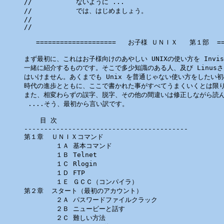
//           ないように ...

//           では、はじめましょう。

//

//

   ====================   お子様 ＵＮＩＸ   第１部  ====
まず最初に、これはお子様向けのあやしい UNIXの使い方を Invisib
一緒に紹介するものです。そこで多少知識のある人、及び Linusさん
はいけません。あくまでも Unix を普通じゃない使い方をしたい初
時代の進歩とともに、ここで書かれた事がすべてうまくいくとは限り
また、相変わらずの誤字、脱字、その他の間違いは修正しながら読ん
 ....そう、最初から言い訳です。

    目 次

-----------------------------------------

第１章  ＵＮＩＸコマンド

        １Ａ 基本コマンド

        １Ｂ Telnet

        １Ｃ Rlogin

        １Ｄ FTP

        １Ｅ ＧＣＣ（コンパイラ）

第２章  スタート（最初のアカウント）

        ２Ａ パスワードファイルクラック

        ２Ｂ ニュービーと話す

        ２Ｃ 難しい方法
