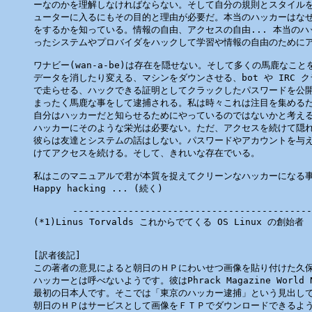
ーなのかを理解しなければならない。そして自分の規則とスタイルを
ューターに入るにもその目的と理由が必要だ。本当のハッカーはなぜ
をするかを知っている。情報の自由、アクセスの自由... 本当のハ
ったシステムやプロバイダをハックして学習や情報の自由のためにア
ワナビー(wan-a-be)は存在を隠せない。そして多くの馬鹿なこと
データを消したり変える、マシンをダウンさせる、bot や IRC クラ
で走らせる、ハックできる証明としてクラックしたパスワードを公開
まったく馬鹿な事をして逮捕される。私は時々これは注目を集めるた
自分はハッカーだと知らせるためにやっているのではないかと考える
ハッカーにそのような栄光は必要ない。ただ、アクセスを続けて隠れ
彼らは友達とシステムの話はしない。パスワードやアカウントを与え
けてアクセスを続ける。そして、きれいな存在でいる。

私はこのマニュアルで君が本質を捉えてクリーンなハッカーになる事
Happy hacking ... (続く)

       -------------------------------------------
(*1)Linus Torvalds これからでてくる OS Linux の創始者

[訳者後記]

この著者の意見によると朝日のＨＰにわいせつ画像を貼り付けた久保
ハッカーとは呼べないようです。彼はPhrack Magazine World N
最初の日本人です。そこでは「東京のハッカー逮捕」という見出しでし
朝日のＨＰはサービスとして画像をＦＴＰでダウンロードできるよう