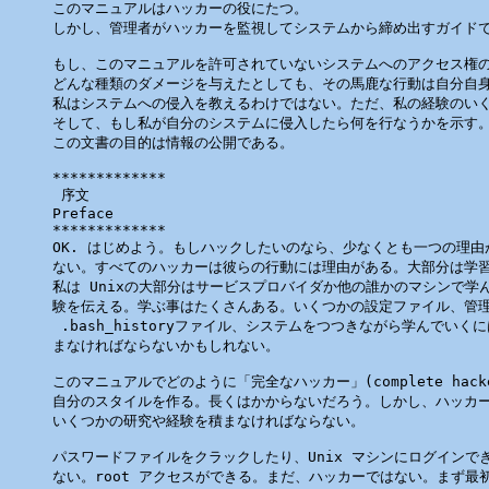
このマニュアルはハッカーの役にたつ。

しかし、管理者がハッカーを監視してシステムから締め出すガイドで
もし、このマニュアルを許可されていないシステムへのアクセス権の
どんな種類のダメージを与えたとしても、その馬鹿な行動は自分自身
私はシステムへの侵入を教えるわけではない。ただ、私の経験のいく
そして、もし私が自分のシステムに侵入したら何を行なうかを示す。
この文書の目的は情報の公開である。

*************

 序文

Preface

*************

OK. はじめよう。もしハックしたいのなら、少なくとも一つの理由
ない。すべてのハッカーは彼らの行動には理由がある。大部分は学習
私は Unixの大部分はサービスプロバイダか他の誰かのマシンで学ん
験を伝える。学ぶ事はたくさんある。いくつかの設定ファイル、管理
 .bash_historyファイル、システムをつつきながら学んでいく
まなければならないかもしれない。

このマニュアルでどのように「完全なハッカー」(complete hack
自分のスタイルを作る。長くはかからないだろう。しかし、ハッカー
いくつかの研究や経験を積まなければならない。

パスワードファイルをクラックしたり、Unix マシンにログインでき
ない。root アクセスができる。まだ、ハッカーではない。まず最初