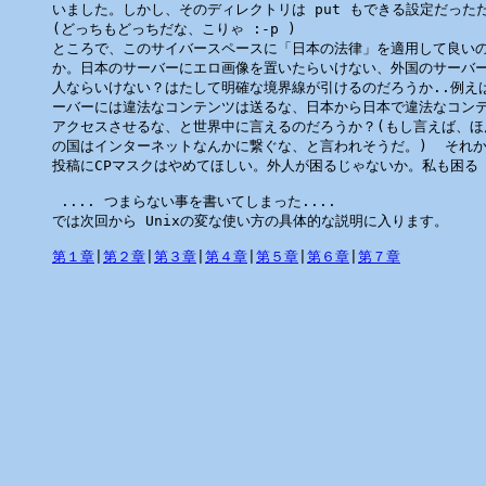
いました。しかし、そのディレクトリは put もできる設定だったた
(どっちもどっちだな、こりゃ :-p ) 

ところで、このサイバースペースに「日本の法律」を適用して良いの
か。日本のサーバーにエロ画像を置いたらいけない、外国のサーバー
人ならいけない？はたして明確な境界線が引けるのだろうか..例えば
ーバーには違法なコンテンツは送るな、日本から日本で違法なコンテ
アクセスさせるな、と世界中に言えるのだろうか？(もし言えば、ほ
の国はインターネットなんかに繋ぐな、と言われそうだ。)  それから
投稿にCPマスクはやめてほしい。外人が困るじゃないか。私も困る :
 .... つまらない事を書いてしまった....

では次回から Unixの変な使い方の具体的な説明に入ります。

第１章
|
第２章
|
第３章
|
第４章
|
第５章
|
第６章
|
第７章