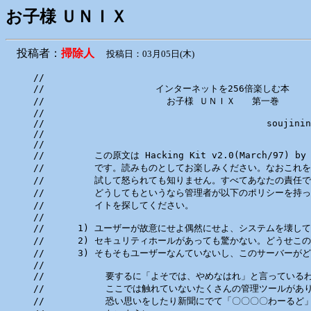
お子様 ＵＮＩＸ
投稿者：
掃除人
投稿日：03月05日(木)
//

//                    インターネットを256倍楽しむ本

//                      お子様 ＵＮＩＸ   第一巻 

//

//                                        soujinin
//

//

//         この原文は Hacking Kit v2.0(March/97) by I
//         です。読みものとしてお楽しみください。なおこれを
//         試して怒られても知りません。すべてあなたの責任で
//         どうしてもというなら管理者が以下のポリシーを持っ
//         イトを探してください。

//

//      1) ユーザーが故意にせよ偶然にせよ、システムを壊して
//      2) セキュリティホールがあっても驚かない。どうせこ
//      3) そもそもユーザーなんていないし、このサーバーが
//

//           要するに「よそでは、やめなはれ」と言っているわ
//           ここでは触れていないたくさんの管理ツールがあ
//           恐い思いをしたり新聞にでて「〇〇〇〇わーるど