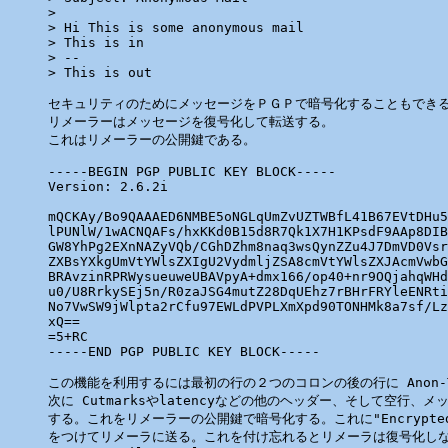
>

> Hi This is some anonymous mail

> This is in

> --

> This is out

セキュリティのためにメッセージをＰＧＰで暗号化することもできる
リメーラーはメッセージを復号化して転送する。

これはリメーラーの公開鍵である。

-----BEGIN PGP PUBLIC KEY BLOCK-----

Version: 2.6.2i

mQCKAy/Bo9QAAAED6NMBE5oNGLqUmZvUZTWBfL41B67EVtDHu5
lPUNlW/1wACNQAFs/hxKKd0B15d8R7Qk1X7H1KPsdF9AAp8DIB
GW8YhPg2EXnNAZyVQb/CGhDZhm8naq3wsQynZZu4J7DmVD0Vsr
ZXBsYXkgUmVtYWlsZXIgU2VydmljZSA8cmVtYWlsZXJAcmVwbG
BRAvzinRPRWysueuweUBAVpyA+dmx166/op40+nr9OQjahqWHd
u0/U8RrkySEj5n/R0zaJSG4mutZ28DqUEhz7rBHrFRYleENRti
No7VwSW9jWlpta2rCfu97EWLdPVPLXmXpd90TONHMk8a7sf/Lz
xQ==

=5+RC

-----END PGP PUBLIC KEY BLOCK-----

この機能を利用するには最初の行の２つのコロンの後の行に Anon-T
次に Cutmarksやlatencyなどの他のヘッダー、そして空行、メッ
する。これをリメーラーの公開鍵で暗号化する。これに"Encrypted: 
をつけてリメーラに送る。これを付け忘れるとリメーラは復号化しな