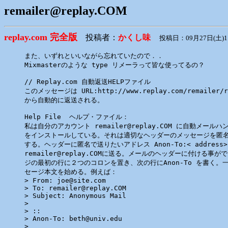
remailer@replay.COM
replay.com 完全版
投稿者：
かくし味
投稿日：09月27日(土)1
また、いずれといいながら忘れていたので．．

Mixmasterのような type リメーラって皆な使ってるの？

// Replay.com 自動返送HELPファイル

このメッセージは URL:http://www.replay.com/remailer/
から自動的に返送される。

Help File  ヘルプ・ファイル：

私は自分のアカウント remailer@replay.COM に自動メール
をインストールしている。それは適切なヘッダーのメッセージを匿名
する。ヘッダーに匿名で送りたいアドレス Anon-To:< address
remailer@replay.COMに送る。メールのヘッダーに付ける事が
ジの最初の行に２つのコロンを置き、次の行にAnon-To を書く。
セージ本文を始める。例えば：

> From: joe@site.com

> To: remailer@replay.COM

> Subject: Anonymous Mail

>

> ::

> Anon-To: beth@univ.edu

>
