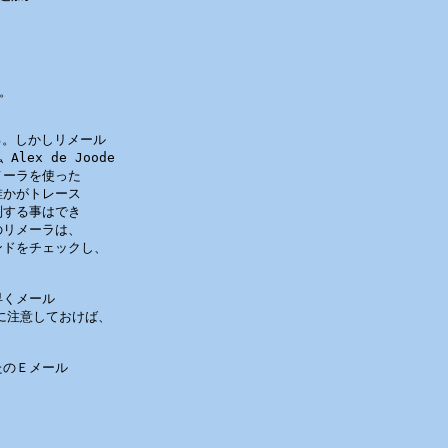
。

れる。しかしリメール

x de Joode

ーラを使った

かがトレース

する事はでき

リメーラは、

ドをチェックし、

くメール

事に注意しておけば、

のＥメール
