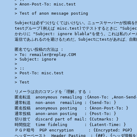
> Anon-Post-To: misc.test

>

> Test of anon message posting

Subjectは必ずつけなくてはいけない。ニュースサーバーが投稿を
testグループ(例えば misc.test)でテストするときに "Subjec
かわりに "Subject: ignore blabla"を使う。これは私のメ
返信であふれるのを避けるためだ。Subjectにtestがあれば、自
匿名でない投稿の方法は :

> To: remailer@replay.COM

> Subject: ignore

>

> ::

> Post-To: misc.test

>

> Test

リメーラは次のコマンドを「理解」する :

匿名転送  anonymous remailing :{Anon-To: ,Anon-Send-T
通常転送  non-anon  remailing : {Send-To: }

匿名投稿  anonymous posting   : {Anon-Post-To: }

通常投稿  anon-anon posting   : {Post-To: }

切り捨て  discard part of mail: {Cutmarks: }

時間指定  time fideling       : {Latent-Time: } 

ＰＧＰ暗号  PGP encryption      : {Encrypted: PGP}

ヘッダーペースト  Header Pasting  : {##}, {ヘッダ情報を