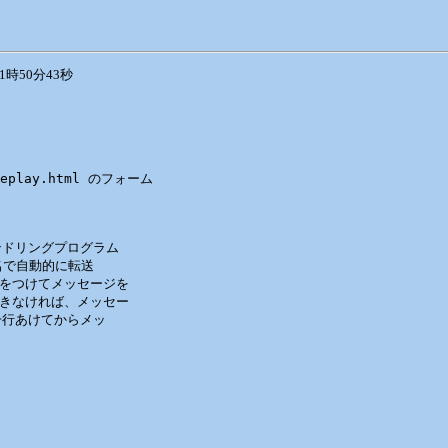
1時50分43秒
replay.html のフォーム

ハンドリングプログラム

で自動的に転送

>をつけてメッセージを

できなければ、メッセー

一行あけてからメッ
