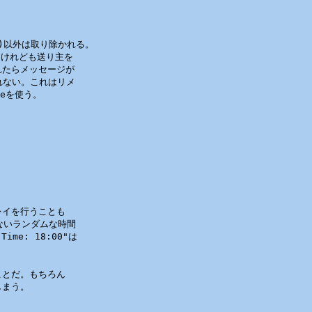
も)以外は取り除かれる。

けれども送り主を

たらメッセージが

ない。これはリメ

eを使う。

イを行うことも

ないランダムな時間

e: 18:00"は



とだ。もちろん

まう。
