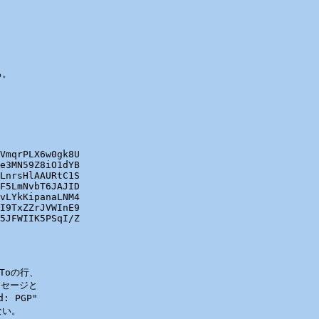
。

VmqrPLX6w0gk8U

e3MN59Z8iO1dYB

LnrsHlAAURtC1S

F5LmNvbT6JAJID

vLYkKipanaLNM4

I9TxZZrJVWInE9

5JFWIIK5PSqI/Z

oの行、

セージと

PGP"

い。
