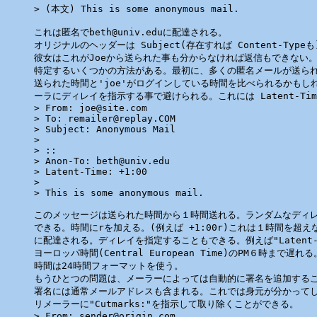
> (本文) This is some anonymous mail.

これは匿名でbeth@univ.eduに配達される。

オリジナルのヘッダーは Subject(存在すれば Content-Type
彼女はこれがJoeから送られた事も分からなければ返信もできない。
特定するいくつかの方法がある。最初に、多くの匿名メールが送られ
送られた時間と'joe'がログインしている時間を比べられるかもしれ
ーラにディレイを指示する事で避けられる。これには Latent-Tim
> From: joe@site.com

> To: remailer@replay.COM

> Subject: Anonymous Mail

>

> ::

> Anon-To: beth@univ.edu

> Latent-Time: +1:00

>

> This is some anonymous mail.

このメッセージは送られた時間から１時間送れる。ランダムなディレ
できる。時間にrを加える。(例えば +1:00r)これは１時間を超え
に配達される。ディレイを指定することもできる。例えば"Latent-Tim
ヨーロッパ時間(Central European Time)のPM６時まで遅れる。
時間は24時間フォーマットを使う。

もうひとつの問題は、メーラーによっては自動的に署名を追加するこ
署名には通常メールアドレスも含まれる。これでは身元が分かってし
リメーラーに"Cutmarks:"を指示して取り除くことができる。

> From: sender@origin.com
