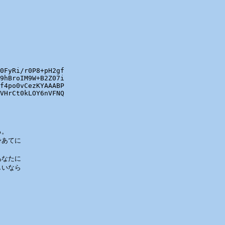
0FyRi/r0P8+pH2gf

9hBroIM9W+B2Z07i

f4po0vCezKYAAABP

VHrCt0kLOY6nVFNQ

。

あてに



なたに

いなら
