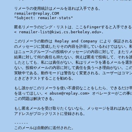
リメーラの使用統計はメールを送れば入手できる。

remailer@replay.COM 

"Subject: remailer-stats"

匿名リメーラのピング・リストは、ここをFingerすると入手できる
< remailer-list@kiwi.cs.berkeley.edu>.

このリメーラの動作は Replay and Company により 保証さ
のメッセージに賛成したりその内容を許容しているわけではない。私 Ale
はニュースグループへの投稿やメッセージの内容に対して、またリメ
結果に対して何の責任も持たない。例えば匿名で投稿して、それを誰
したとしても、私には責任がない。私はリメーラを通るメールを選別
ない。投稿やメールの内容に対して責任を負うべき理由がない。この
実験中である。動作モードは警告なく変更される。ユーザーはコマン
ときどきテストすることを勧める。

もし誰かがこのリメーラを使い不適切なことをしたら、できるだけ早
を送ってほしい。< abuse@replay.com> オペレーターがこの
この問題は解決できる。

もし匿名メールを受け取りたくないなら、メッセージを送ればあなた
アドレスがブロックリストに登録される。

------

このメールは自動的に送付された。