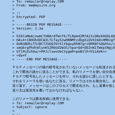
> To: remailer@replay.COM

> From: me@mysite.org

>

> ::

> Encrypted: PGP

>

> -----BEGIN PGP MESSAGE-----

> Version: 2.3a

>

> hIkCuMeAjnwmCTUBA+dfWcFk/fLRpm4ZM7A23iONxkOGDL6D
> HAi4+1BHUhXDCW2LfLfay5JwHBNMtcdbgXiQVXIm0cHM0zgf
> 6UN3BDhiTSJBCTZUGQ7DrkltbgoyRhNTgrzQRR8FSQQXSo/c
> smG6rgPhdtWlynKSZR6Gd2W3S/5pa+Qd+OD2nN1TWepINgjX
> U7lPLDihXw/+PPJclxwvUeCSygmP+peB1lPrhSiAVA==

> =da+F

> -----END PGP MESSAGE-----

ＰＧＰメッセージの後の暗号化されていないメッセージも転送される
これで匿名の誰かに送ることができる。私のリメーラを使い自分自身
ＰＧＰで暗号化したメッセージを作り、それを誰かに渡したとする。
それをリメーラを使いあなたに送る。リメーラはそれを複合化し、あ
送り返す。メッセージはこのプロセスで匿名化され、もし返事が欲し
送り主は返送先を書いておかなければならない。

このリメーラは匿名投稿に使用できる。

> To: remailer@replay.COM

> Subject: ignore

>

> ::
