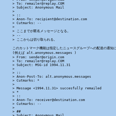
> To: remailer@replay.COM

> Subject: Anonymous Mail

>

> ::

> Anon-To: recipient@destination.com

> Cutmarks: --

>

> ここまでが匿名メッセージとなる。

> --

> ここからは切り取られる。

このカットマーク機能は指定したニュースグループへの配達の通知に
(例えば alt.anonymous.messages )

> From: sender@origin.com

> To: remailer@replay.COM

> Subject: MSG-id 1994.11.31

>

> ::

> Anon-Post-To: alt.anonymous.messages

> Cutmarks: *

>

> Message <1994.11.31> succesfully remailed

> *

> ::

> Anon-To: receiver@destination.com

> Cutmarks: --

>

> ##

> Subject: Anonymous Mail
