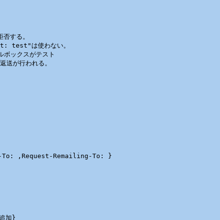
拒否する。

t: test"は使わない。

ールボックスがテスト

動返送が行われる。

o: ,Request-Remailing-To: }

追加}
