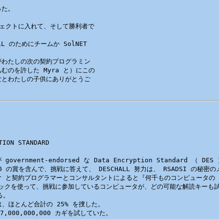
た。

ェクトに入れて、そして勝利者で

のためにチームか SolNET 

わたしの次の契約プログラミン

のを許した Myra と）にこの

とわたしの子供にありがとうご

ION STANDARD 

ment-endorsed な Data Encryption Standard （
0,000 の賞を含んで、挑戦に答えて、 DESCHALL 努力は、 RSADSI の
er と契約プログラマーとコンサルタントによると『何千ものコンピュータの T
ニックを使って、挑戦に参加しているコンピュータが、どの可能な解読キーも試
。

は、ほとんど合計の 25% を捜した。

000,000,000 カギを試していた。
