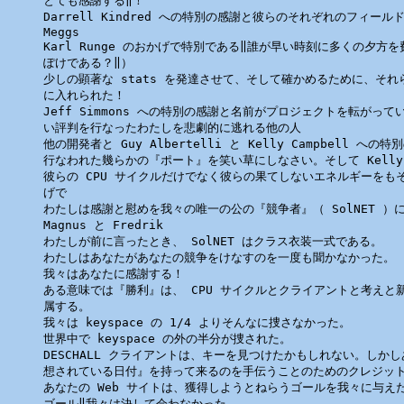
とても感謝する‖！

Darrell Kindred への特別の感謝と彼らのそれぞれのフィール
Meggs 

Karl Runge のおかげで特別である‖誰が早い時刻に多くの夕方を費
ぽけである？‖）

少しの顕著な stats を発達させて、そして確かめるために、それら
に入れられた！

Jeff Simmons への特別の感謝と名前がプロジェクトを転がっ
い評判を行なったわたしを悲劇的に逃れる他の人

他の開発者と Guy Albertelli と Kelly Campbell への特
行なわれた幾らかの『ポート』を笑い草にしなさい。そして Kelly
彼らの CPU サイクルだけでなく彼らの果てしないエネルギーをも
げで

わたしは感謝と慰めを我々の唯一の公の『競争者』（ SolNET ）に
Magnus と Fredrik 

わたしが前に言ったとき、 SolNET はクラス衣装一式である。

わたしはあなたがあなたの競争をけなすのを一度も聞かなかった。

我々はあなたに感謝する！

ある意味では『勝利』は、 CPU サイクルとクライアントと考えと
属する。

我々は keyspace の 1/4 よりそんなに捜さなかった。

世界中で keyspace の外の半分が捜された。

DESCHALL クライアントは、キーを見つけたかもしれない。しか
想されている日付』を持って来るのを手伝うことのためのクレジット
あなたの Web サイトは、獲得しようとねらうゴールを我々に与えた
ゴール‖我々は決して会わなかった。
