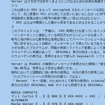
Verser は２方法で注目すべきようにこのなるための企画を熟慮する
１つ

これは彼らが DES をもって encrypted されたメッセージ
そして、主に普通の PCs から決してお互いに会いもしなかった何千
米国政府と産業は彼らの暗号の政策で難しい見なければならない。

『 DES はもはや断固とした敵から安全であるとみなされることができ
２

このプロジェクトは、『予備の』 CPU 時間だけを使っているインター
『インターネットに接続している何百万ものコンピュータを使って、
暗号と他の明らかな数学的な使用は別としてスーパーコンピュータは
『癌に対するたぶん１治療が、インターネットで潜んでいるであろう‖？、
カギを捜したプログラムが、問題が米国ソフトウェア産業によって直面
スウェーデンに本拠があって、 DESCHALL 努力が始まったあと
スウェーデンの努力は、世界のまわりで彼らの keysearch ソ
------------------------------------ 

Verser は RSADSI の秘密のメッセージで表明された感情に一致す
『強い暗号は、世界をより安全な場所にする。』

国内においてと国際的に強い暗号の使用は、今日の電子の世界におい
『ただプライバシーへの市民のの代価で』ではなく

『 Recent 「キー-回復」のためのそして暗号の使用の crimin
MEDIA CONTACTS 

マット Curtin ‖ , ‖（‖ 908 ‖）‖ XXX-XXXX ｘ XXX （ 
 
ALTERNATE 

Rocke Verser ‖ , ‖（‖ 970 ‖）‖ XXX-XXXX （ 
 ）
