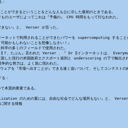
：

を読むことができるということをどんな人も公に示した最初のときである。

ものユーザによってこれは『予備の』 CPU 時間をもって行なわれた。

ない』と、 Verser が言った。

ネットで利用されることができたパワーを supercomputing すること
可能かもしれないことを想像しなさい！』

科学の多くのフィールドで使用された。

たぶん』言われた Verser 、『 Or ‖インターネットは、 Everym
した現行の米国政府エクスポート規則と underscoring の下で輸出
、競争的な努力は、よく急に現われた。

フトウェアを『市場へ出すことが』できる速く追いついて、そしてコンテストの終
る：

て本質的要素である。

alization のための案には、自由な社会でどんな場所もない』と、 Verse
）
