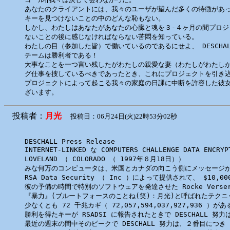
あなたのクライアントには、我々のユーザが望んだ多くの特徴があっ
キーを見つけないことの中のどんな恥もない。

しかし、わたしはあなたがあなたの心臓と魂を３-４ヶ月の間プロジ
ないことの後に感じなければならない苦悶を知っている。

わたしの目（参加した皆）で働いているのであるにせよ、 DESCHALL 
チームは勝利者である！

大事なことを一つ言い残したがわたしの親愛な妻（わたしがわたしが
グ仕事を捜しているべきであったとき、これにプロジェクトを引き込む
プロジェクトによって起こる我々の家庭の日課に中断を許容した彼女
投稿者：
月光
投稿日：06月24日(火)22時53分02秒
DESCHALL Press Release 

INTERNET-LINKED な COMPUTERS CHALLENGE DATA ENCRYPT
LOVELAND （ COLORADO （ 1997年６月18日））

みな何万のコンピュータは、米国とカナダの向こう側にメッセージが govern
RSA Data Security （ Inc ）によって提供されて、 $1
彼の予備の時間で特別のソフトウェアを発達させた Rocke Vers
『暴力』(ブルートフォースのことね(笑)：月光)と呼ばれたテク
少なくとも 72 千兆カギ（ 72,057,594,037,927,936 ）がある
勝利を得たキーが RSADSI に報告されたときで DESCHALL 努力
最近の週末の間中そのピークで DESCHALL 努力は、２番目につき 7,