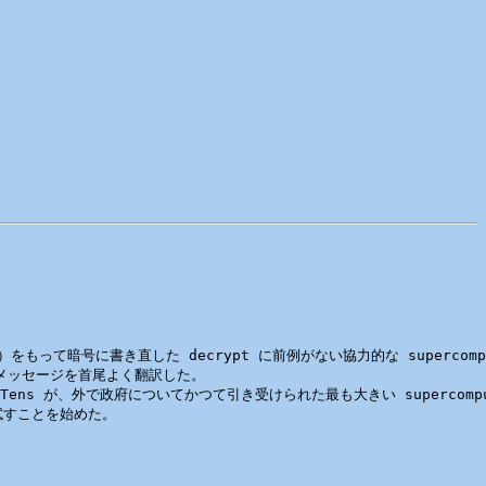
 DES ）をもって暗号に書き直した decrypt に前例がない協力的な super
秘密のメッセージを首尾よく翻訳した。

ens が、外で政府についてかつて引き受けられた最も大きい supercom
すことを始めた。
