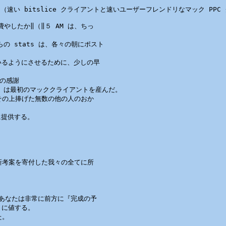
ド（速い bitslice クライアントと速いユーザーフレンドリなマック PPC
やしたか‖（‖５ AM は、ちっ

の stats は、各々の朝にポスト

ているようにさせるために、少しの早

別の感謝

 は最初のマッククライアントを産んだ。

その上捧げた無数の他の人のおか

提供する。

新考案を寄付した我々の全てに所

しあなたは非常に前方に『完成の予

に値する。

。
