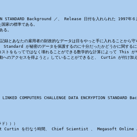
YPTION STANDARD Background ／、 Release 日付を入れられた 1997
された国家の標準である。

ある。

財政的な記録とあなたの雇用者の財政的なデータは目をやっと手に入れることから守
ていたとき、 Standard が秘密のデータを保護するのに十分だったかどうかに関す
トをもってではなく壊れることができる数学的な計算によって This がサンプルによ
ヤー移動へのアクセスを得ようと』していることができると、 Curtin が付け加え
）

D COMPUTERS CHALLENGE DATA ENCRYPTION STANDARD Back
ラド）））

urtin を行なう時間、 Chief Scientist 、 Megasoft Online Ju