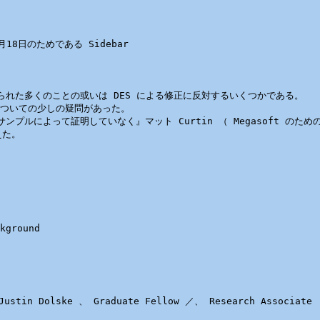
年６月18日のためである Sidebar 

られた多くのことの或いは DES による修正に反対するいくつかである。

るについての少しの疑問があった。

って証明していなく』マット Curtin （ Megasoft のための Chie
た。

ground 

stin Dolske 、 Graduate Fellow ／、 Research Associat