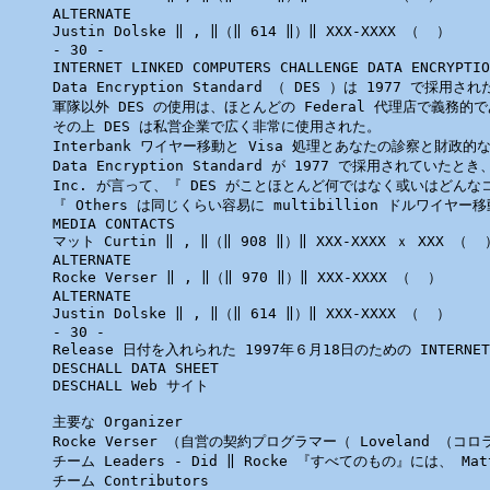
ALTERNATE 

Justin Dolske ‖ , ‖（‖ 614 ‖）‖ XXX-XXXX （ 
 ）

- 30 - 

INTERNET LINKED COMPUTERS CHALLENGE DATA ENCR
Data Encryption Standard （ DES ）は 1977 で採用
軍隊以外 DES の使用は、ほとんどの Federal 代理店で義務的で
その上 DES は私営企業で広く非常に使用された。

Interbank ワイヤー移動と Visa 処理とあなたの診察と
Data Encryption Standard が 1977 で採用され
Inc. が言って、『 DES がことほとんど何ではなく或いはどんなコス
『 Others は同じくらい容易に multibillion ドルワイ
MEDIA CONTACTS 

マット Curtin ‖ , ‖（‖ 908 ‖）‖ XXX-XXXX ｘ XXX （ 
 
ALTERNATE 

Rocke Verser ‖ , ‖（‖ 970 ‖）‖ XXX-XXXX （ 
 ）

ALTERNATE 

Justin Dolske ‖ , ‖（‖ 614 ‖）‖ XXX-XXXX （ 
 ）

- 30 - 

Release 日付を入れられた 1997年６月18日のための INTERNET LINKE
DESCHALL DATA SHEET 

主要な Organizer 

Rocke Verser （自営の契約プログラマー（ Loveland （コロ
チーム Leaders - Did ‖ Rocke 『すべてのもの』には、 Matt C
チーム Contributors 
