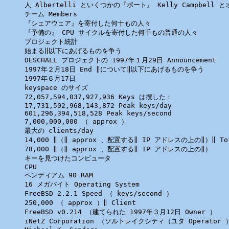
人 Albertelli といくつかの『ポート』 Kelly Campbell
チーム Members 

『シェアウェア』を寄付した何十もの人々

『予備の』 CPU サイクルを寄付した何千もの普通の人々

プロジェクト統計

始まる‖以下にあげるものを争う

DESCHALL プロジェクトの 1997年１月29日 Announcement 

1997年２月18日 End ‖について‖以下にあげるものを争う

1997年６月17日

keyspace のサイズ

72,057,594,037,927,936 Keys は捜した：

17,731,502,968,143,872 Peak keys/day 

601,296,394,518,528 Peak keys/second 

7,000,000,000 （ approx ）

最大の clients/day 

14,000 ‖（‖ approx 、配置する‖ IP アドレスの上の‖）‖ 
78,000 ‖（‖ approx 、配置する‖ IP アドレスの上の‖）

キーを見つけたコンピュータ

CPU 

ペンティアム 90 RAM 

16 メガバイト Operating System 

FreeBSD 2.2.1 Speed （ keys/second ）

250,000 （ approx ）‖ Client 

FreeBSD v0.214 （建てられた 1997年３月12日 Owner ）

iNetZ Corporation （ソルトレイクシティ（ユタ Operator ）