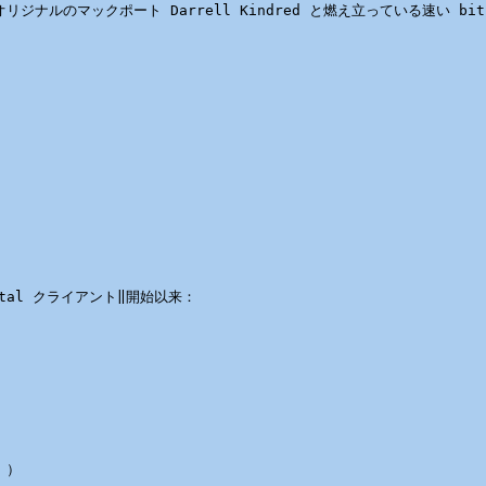
 とオリジナルのマックポート Darrell Kindred と燃え立っている速い b
Total クライアント‖開始以来：

）
