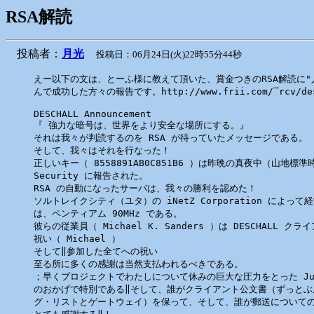
RSA解読
投稿者：
月光
投稿日：06月24日(火)22時55分44秒
えー以下の文は、とーふ様に教えて頂いた、賞金つきのRSA解読に"人
んで成功した方々の報告です。http://www.frii.com/‾rcv/des
DESCHALL Announcement 

『 強力な暗号は、世界をより安全な場所にする。』

それは我々が判読するのを RSA が待っていたメッセージである。

そして、我々はそれを行なった！

正しいキー（ 8558891AB0C851B6 ）は昨晩の真夜中（山地標準時
Security に報告された。

RSA の自動になったサーバは、我々の勝利を認めた！

ソルトレイクシティ（ユタ）の iNetZ Corporation によっ
は、ペンティアム 90MHz である。

彼らの従業員（ Michael K. Sanders ）は DESCHALL
祝い（ Michael ）

そして‖参加した全てへの祝い

至る所に多くの感謝は当然支払われるべきである。

；早くプロジェクトでわたしについて休みの巨大な圧力をとった Justin D
のおかげで特別である‖そして、誰がクライアント公文書（ずっとぶ
グ・リストとゲートウェイ）を保って、そして、誰が郵送についての *