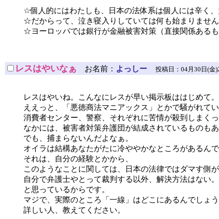
☆個人的にはわたしも、日本の法体系は個人には辛く、
☆だからって、泣き寝入りしていては何も始まりません
☆ヨーロッパでは銀行が金融被害対策（直接関係あるも
レスはやいなぁ
お名前：
よっしー
投稿日：04月30日(金)20時5
レスはやいね。こんなにレスが早い掲示板ははじめて。
ええっと、「悪徳商法マニアックス」とかで騒がれてい
消費者センター、警察、それぞれに苦情が殺到しまくっ
なかには、被害者対策弁護団が結成されているものもあ
でも、捕まらないんだよなぁ。
オイラは結構あなたがたに冷ややかなところがあるんで
それは、自分の経験とかから、
このようなことに関しては、日本の法律ではダマす側が
自分で弁護士やとって裁判する以外、解決方法はない。
と思っているからです。
マジで、実際のところ「一線」はどこにあるんでしょう
詳しい人、教えてください。