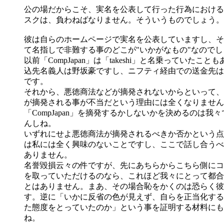
公の場だからこそ、実名を公表して行った行為における
スクは、負わねばなりません。そういうものでしょう。
彼は自らのホームページで実名を公表していますし、そ
て名指しで非難する事のどこが"いかがなもの"なので
以前「CompJapan」は「takeshi」と名乗っていたこと
込先名義人は野坂豪ですし、ニフティ経由での送金先は
です。
それから、悪徳商法などが摘発されないからといって、「Co
が摘発される事が不当だという理由には全くなりません
「CompJapan」を摘発するかしないかを決めるのは我
んしね。
いずれにせよ悪徳商法が摘発されるべきか否かという点
は私には全く興味のないことですし、ここで話し合うべ
ありません。
名誉毀損云々の件ですが、先にあちらからこちら側にコ
を取っていただけるのなら、これほど我々にとって都合
とはありません。まあ、その場合恥をかくのは恐らく彼
す。逆に「いかに反省の色が見えず、自らを正当化する
た態度をとっていたのか」という事を証明する材料にも
ね。