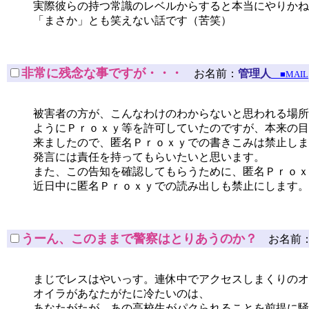
実際彼らの持つ常識のレベルからすると本当にやりかね
「まさか」とも笑えない話です（苦笑）
非常に残念な事ですが・・・
お名前：
管理人
■MAIL
被害者の方が、こんなわけのわからないと思われる場所
ようにＰｒｏｘｙ等を許可していたのですが、本来の目
来ましたので、匿名Ｐｒｏｘｙでの書きこみは禁止しま
発言には責任を持ってもらいたいと思います。
また、この告知を確認してもらうために、匿名Ｐｒｏｘ
近日中に匿名Ｐｒｏｘｙでの読み出しも禁止にします。
うーん、このままで警察はとりあうのか？
お名前
まじでレスはやいっす。連休中でアクセスしまくりのオ
オイラがあなたがたに冷たいのは、
あなたがたが、あの高校生がパクられることを前提に騒