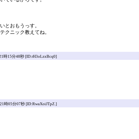
いとおもうっす。
テクニック教えてね。
5分48秒 [ID:rH3oLzxBcq0]
05分07秒 [ID:RwaXoiJTpZ.]