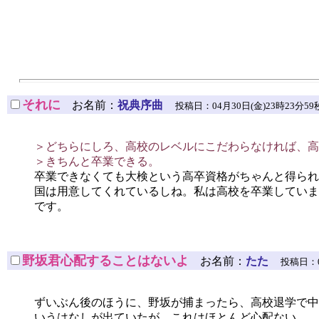
それに
お名前：
祝典序曲
投稿日：04月30日(金)23時23分59秒 [I
＞どちらにしろ、高校のレベルにこだわらなければ、高
＞きちんと卒業できる。
卒業できなくても大検という高卒資格がちゃんと得られ
国は用意してくれているしね。私は高校を卒業していま
です。
野坂君心配することはないよ
お名前：
たた
投稿日：04月
ずいぶん後のほうに、野坂が捕まったら、高校退学で中
いうはなしが出ていたが、これはほとんど心配ない。