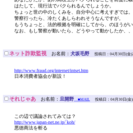
はたして、現行法でパクられるんでしょうか。
ちょっと世の中のしくみを、自分中心に考えすぎでは。
警察行ったら、冷たくあしらわれそうなんですが。
もうちょっと、法的根拠を明確にしてから、のほうがい
なお、もし警察が動いたら、どうやって動かしたか、、
ネット詐欺監視
お名前：
犬坂毛野
投稿日：04月30日(金)21時1
http://www.fraud.org/internet/intset.htm
日本消費者協会が新設！
それじゃあ
お名前：
旦開野
■MAIL
投稿日：04月30日(金)21時
この辺で議論されてみては？
http://www.japan-net.ne.jp/‾koh/
悪徳商法を斬る