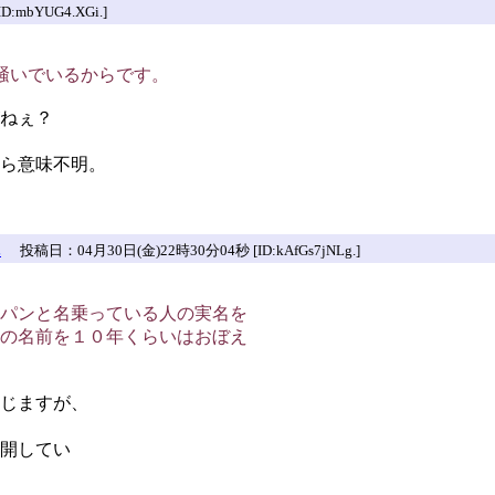
mbYUG4.XGi.]
騒いでいるからです。
ねぇ？
ら意味不明。
L
投稿日：04月30日(金)22時30分04秒 [ID:kAfGs7jNLg.]
パンと名乗っている人の実名を
の名前を１０年くらいはおぼえ
じますが、
開してい