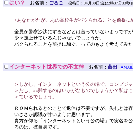
はい？
お名前：
ごるご
投稿日：04月30日(金)22時37分33秒 [ID:
>あなたがたが、あの高校生がパクられることを前提に
全員が警察沙汰にするなどとは言っていないようですが
少々逆上せているんじゃないでしょうか。
パクられることを前提に騒ぐ、ってのもよく考えてみた
インターネット世界での不文律
お名前：
藤田
■MAI
＞しかし、インターネットという公の場で、コンプジャ
＞だし、非難するのはいかがなものでしょうか？私はこ
＞ているでしょう。
ＲＯＭられるとのことで返信は不要ですが、失礼とは存
いささか認識が甘いように思います。
貴方が仰る「インターネットという公の場」で実名を公
るのは、彼自身です。