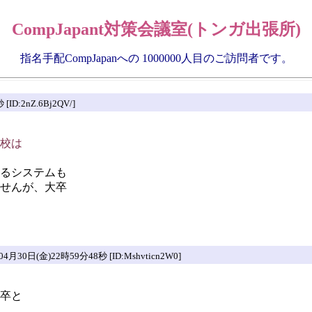
CompJapant対策会議室(トンガ出張所)
指名手配CompJapanへの 1000000人目のご訪問者です。
D:2nZ.6Bj2QV/]
校は
るシステムも
せんが、大卒
30日(金)22時59分48秒 [ID:Mshvticn2W0]
卒と