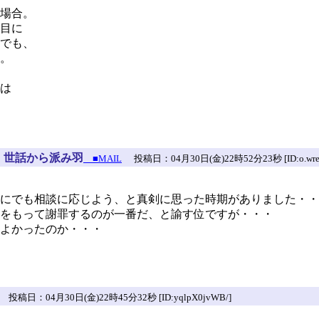
場合。
目に
でも、
。
は
：
世話から派み羽
■MAIL
投稿日：04月30日(金)22時52分23秒 [ID:o.wrekv
にでも相談に応じよう、と真剣に思った時期がありました・・
をもって謝罪するのが一番だ、と諭す位ですが・・・
よかったのか・・・
投稿日：04月30日(金)22時45分32秒 [ID:yqlpX0jvWB/]