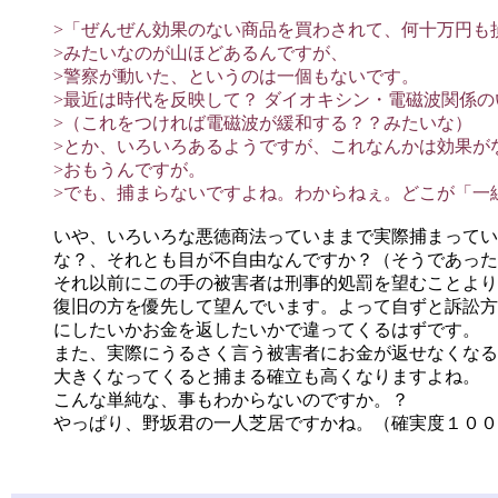
>「ぜんぜん効果のない商品を買わされて、何十万円も
>みたいなのが山ほどあるんですが、
>警察が動いた、というのは一個もないです。
>最近は時代を反映して？ ダイオキシン・電磁波関係
>（これをつければ電磁波が緩和する？？みたいな）
>とか、いろいろあるようですが、これなんかは効果が
>おもうんですが。
>でも、捕まらないですよね。わからねぇ。どこが「一
いや、いろいろな悪徳商法っていままで実際捕まってい
な？、それとも目が不自由なんですか？（そうであった
それ以前にこの手の被害者は刑事的処罰を望むことより
復旧の方を優先して望んでいます。よって自ずと訴訟方
にしたいかお金を返したいかで違ってくるはずです。
また、実際にうるさく言う被害者にお金が返せなくなる
大きくなってくると捕まる確立も高くなりますよね。
こんな単純な、事もわからないのですか。？
やっぱり、野坂君の一人芝居ですかね。（確実度１００