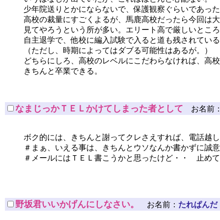
少年院送りとかにならないで、保護観察ぐらいであった
高校の裁量にすごくよるが、馬鹿高校だったら今回は大
見てやろうという所が多い。エリート高で厳しいところ
自主退学で、他校に編入試験で入ると道も残されている
（ただし、時期によってはダブる可能性はあるが。）
どちらにしろ、高校のレベルにこだわらなければ、高校
きちんと卒業できる。
なまじっかＴＥＬかけてしまった者として
お名前
ボク的には、きちんと謝ってクレさえすれば、電話越し
＃まぁ、いえる事は、きちんとウソなんか書かずに誠意
＃メールにはＴＥＬ書こうかと思ったけど・・ 止めて
野坂君いいかげんにしなさい。
お名前：
たれぱんだ