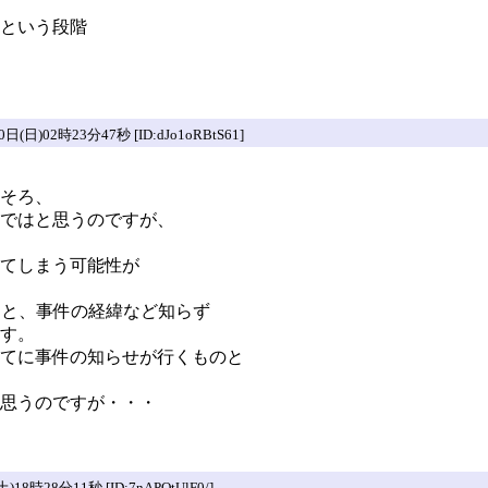
という段階
)02時23分47秒 [ID:dJo1oRBtS61]
そろ、
ではと思うのですが、
てしまう可能性が
ると、事件の経緯など知らず
す。
てに事件の知らせが行くものと
思うのですが・・・
時28分11秒 [ID:7nAPOtUlF0/]