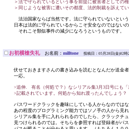
＞法で守られているという事を前提に被害者としての権
＞同じような被害に遭いその都度、法的制裁を訴えてい
法治国家ならば当然です。法に守られていないという
日本は法的に守られているからこそ安全なのではないの
それこそ類似事件の減少になろうというものです。
お初横槍失礼
お名前：
milltone
投稿日：05月28日(金)02時27分5
伏せておきますさんの書き込みを読むとなんだか送金者
一応。
>追伸. 有名（何処で？）なシリアル集3月3日号にも「新
>記載されています。何処から知れ渡ったんでしょう？
パスワードクラックを趣味にしている人からなのではな
あの程度のプログラミング能力ではソノ手の人から見れ
シリアル集を手に入れられるのでしたら、クラックチュ
見つけられるのでは。そちらを参照すれば登録者がパス
パスが載ることが分かると思います。（もちろん１００