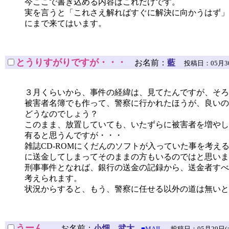
今ここで書き込める内容はこれだけです。
実を言うと「これさえ解ればすぐに解決に向かうはず」
にまで来てはいます。
とうりすがりですが・・・
お名前：
藍
投稿日：05月30日(日
３月くらいから、事件の経緯は、見てたんですが、そろ
被害者名簿でも作って、警察に行かれたほうが、良いの
どうなのでしょう？
このまま、放置していても、いたずらに被害者を増やし
有ると思うんですが・・・
雑誌CD-ROMにくだんのソフトが入っていた事を考え
に送金してしまってそのままの方もいるのではと思いま
刑事事件となれば、銀行の送金の記録から、送金者すべ
考えられます。
状況からすると、もう、警察に任せる以外の道は無いと
うーん。
お名前：
小畑 武大
■MAIL
投稿日：05月29日(土)18