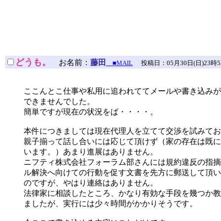
どうも。
お名前：
藤田
■MAIL
投稿日：05月30日(日)23時53分32
ここんとこ仕事や私用に追われててメールや書き込みが
できませんでした。
簡単ですが現在の状況をば・・・・。
本件につきましては現在代理人を立てて交渉を試みてお
親子揃って話し合いには応じて頂けず（家の存在は既に
います。）あまり進展はありません。
ニフティ株式会社フォーラム部さんには規約違反の指摘
ル解決へ向けての行動を促す文書を先方に郵送して頂い
のですが、やはり連絡はありません。
法律家に相談したところ、かなり有効な手段を幾つか教
ましたが、実行には少々時間がかかりそうです。