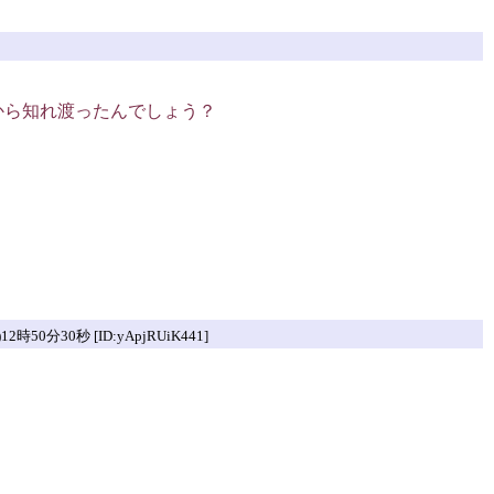
処から知れ渡ったんでしょう？
50分30秒 [ID:yApjRUiK441]