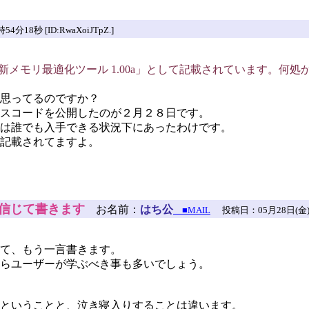
18秒 [ID:RwaXoiJTpZ.]
新メモリ最適化ツール 1.00a」として記載されています。何
思ってるのですか？
スコードを公開したのが２月２８日です。
は誰でも入手できる状況下にあったわけです。
記載されてますよ。
信じて書きます
お名前：
はち公
■MAIL
投稿日：05月28日(金)12時
て、もう一言書きます。
らユーザーが学ぶべき事も多いでしょう。
ということと、泣き寝入りすることは違います。