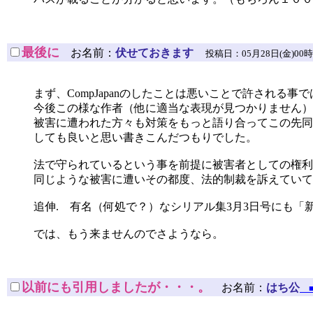
最後に
お名前：
伏せておきます
投稿日：05月28日(金)00時24分1
まず、CompJapanのしたことは悪いことで許される事
今後この様な作者（他に適当な表現が見つかりません）
被害に遭われた方々も対策をもっと語り合ってこの先同
しても良いと思い書きこんだつもりでした。
法で守られているという事を前提に被害者としての権利
同じような被害に遭いその都度、法的制裁を訴えていて
追伸. 有名（何処で？）なシリアル集3月3日号にも「新
では、もう来ませんのでさようなら。
以前にも引用しましたが・・・。
お名前：
はち公
■