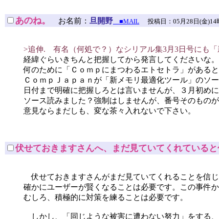
あのね。
お名前：
旦開野
■MAIL
投稿日：05月28日(金)14時54分
>追伸. 有名（何処で？）なシリアル集3月3日号にも「
経緯ぐらいきちんと把握してから発言してくださいな。
何のために「Ｃｏｍｐにまつわるエトセトラ」があると
ＣｏｍｐＪａｐａｎが「新メモリ最適化ツール」のソー
日付まで明確に把握しろとは言いませんが、３月初めに
ソース読みました？強制はしませんが、番号そのものが
意見ならまだしも、変な茶々入れないで下さい。
伏せておきますさんへ、まだ見ていてくれていると
伏せておきますさんがまだ見ていてくれることを信じ
確かにユーザーが賢くなることは必要です。この事件か
むしろ、積極的に対策を練ることは必要です。
しかし、「同じような被害に遭わない努力」をする、