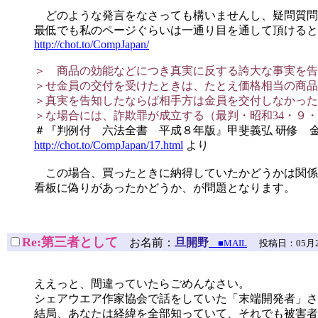
どのような発言をなさっても構いませんし、疑問質問
最低でも私のページぐらいは一通り目を通して頂けると
http://chot.to/CompJapan/
＞ 商品の効能などにつき真実に反する誇大な事実を告
＞せ金員の交付を受けたときは、たとえ価格相当の商品
＞真実を告知したならば相手方は金員を交付しなかった
＞な場合には、詐欺罪が成立する（最判・昭和34・９・
＃『判例付 六法全書 平成８年版』甲斐義弘 研修 金園
http://chot.to/CompJapan/17.html
より
この場合、買ったときに納得していたかどうかは関係
看板に偽りがあったかどうか、が問題となります。
Re:第三者として
お名前：
旦開野
■MAIL
投稿日：05月27日(
ええっと、間違っていたらごめんなさい。
シェアウエア作家協会で話をしていた「末端開発者」さ
結局、あなたは経緯を全部知っていて、それでも被害者