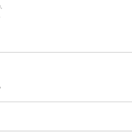
。










