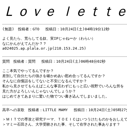
Ｌｏｖｅ ｌｅｔｔｅ
(無題)　投稿者：GTO 　投稿日：10月24日(土)04時19分12秒 

よく見たら、荒らしてる奴、実IPじゃねーか（わらい）

なにかんがえてんだか？？

a024025.ap.plala.or.jp(210.153.24.25)

質問　投稿者：質問 　投稿日：10月24日(土)06時48分02秒 

ここ本気でやってるんですか？

差別して自分たちの強さを確かめあい慰め合ってるんですか？

そんなに自慢話をしてないと不安になるんですか？

私から見させてもらえばこんな事言わずにもっと広い視野でいろんな所を

見た方がよろしいんじゃないんでしょうか？

はじめてきてあまりに驚いた物でつい書き込んでしまいました。

高卒への哀歌　投稿者：LITTLE MAMY 　投稿日：10月24日(土)05時27分
＞ＭＩＴでの専攻と研究テーマ、ＴＯＥＩＣはいつうけたものかをおしえて
＞マミー石田さん、大学受験された事、そして在学された事あります？
