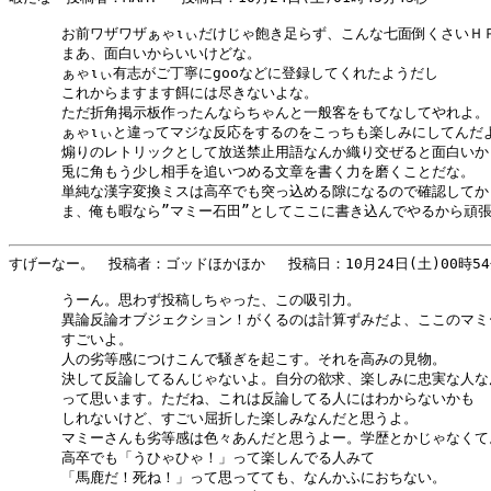
      お前ワザワザぁゃιぃだけじゃ飽き足らず、こんな七面倒くさいＨ
      まあ、面白いからいいけどな。

      ぁゃιぃ有志がご丁寧にgooなどに登録してくれたようだし

      これからますます餌には尽きないよな。

      ただ折角掲示板作ったんならちゃんと一般客をもてなしてやれよ。

      ぁゃιぃと違ってマジな反応をするのをこっちも楽しみにしてんだよ
      煽りのレトリックとして放送禁止用語なんか織り交ぜると面白いか
      兎に角もう少し相手を追いつめる文章を書く力を磨くことだな。

      単純な漢字変換ミスは高卒でも突っ込める隙になるので確認してか
      ま、俺も暇なら”マミー石田”としてここに書き込んでやるから頑張
すげーなー。　投稿者：ゴッドほかほか 　投稿日：10月24日(土)00時54分
      うーん。思わず投稿しちゃった、この吸引力。

      異論反論オブジェクション！がくるのは計算ずみだよ、ここのマミ
      すごいよ。

      人の劣等感につけこんで騒ぎを起こす。それを高みの見物。

      決して反論してるんじゃないよ。自分の欲求、楽しみに忠実な人な
      って思います。ただね、これは反論してる人にはわからないかも

      しれないけど、すごい屈折した楽しみなんだと思うよ。

      マミーさんも劣等感は色々あんだと思うよー。学歴とかじゃなくて。
      高卒でも「うひゃひゃ！」って楽しんでる人みて

      「馬鹿だ！死ね！」って思ってても、なんかふにおちない。
