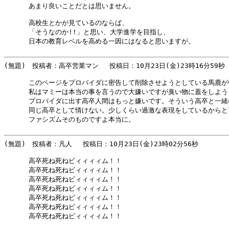
      あまり良いことだとは思いません。

      高校生とかが見ているのならば、

      「そうなのか!!」と思い、大学進学を目指し、

      日本の教育レベルを高める一因にはなると思いますが。

(無題)　投稿者：高卒営業マン 　投稿日：10月23日(金)23時16分59秒 

      このページをプロバイダに密告して削除させようとしている馬鹿が
      私はマミーは本当の事を言うので大嫌いですが臭い物に蓋をしよう
      プロバイダに出す高卒人間はもっと嫌いです。そういう高卒と一緒
      同じ高卒として情けない。少しくらい過激な表現をしているからと
      ファシズムそのものですよ本当に。

(無題)　投稿者：凡人 　投稿日：10月23日(金)23時02分56秒 

      高卒死ね死ねビィィィィム！！

      高卒死ね死ねビィィィィム！！

      高卒死ね死ねビィィィィム！！

      高卒死ね死ねビィィィィム！！

      高卒死ね死ねビィィィィム！！

      高卒死ね死ねビィィィィム！！

      高卒死ね死ねビィィィィム！！
