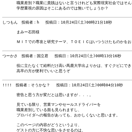
      職業差別？職業に貴賎はないと言うけれども実際現実社会ではそんな
      学歴重視の原因はそこにあるのでは無いでしょうか？

しつもん　投稿者：h 　投稿日：10月24日(土)00時21分18秒 

      まみー石田様

      ＭＩＴでの専攻と研究テーマ、ＴＯＥＩＣはいつうけたものかをお
つーかさ　投稿者：国立君 　投稿日：10月24日(土)00時13分16秒 

      役に立たなくて給料だけ高い馬鹿大学出よりかは、すぐクビにできる
      高卒の方が便利でいいと思うぞ

!!!!　投稿者：そうかな？ 　投稿日：10月24日(土)00時04分10秒 

      密告と思う方が変だとは思いますが．．．。

      見ている限り、営業マンやセールスドライバーを

      職業差別している面も見られますし、

      プロバイダへの報告があっても、おかしくないと思います。

      このページの内容がどうというより、

      ゲストの方に不快な思いをさせるのは、
