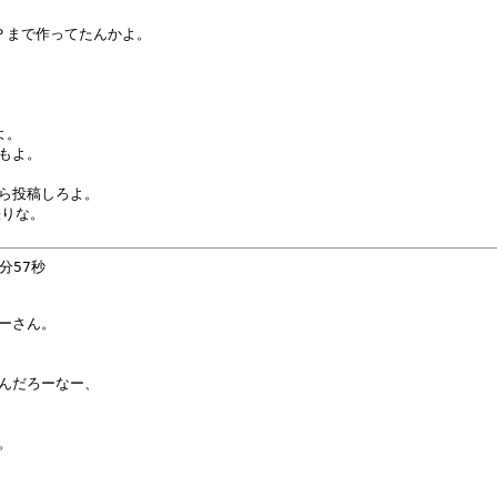
Ｐまで作ってたんかよ。

。

もよ。

ら投稿しろよ。

りな。

57秒 

ーさん。

んだろーなー、


