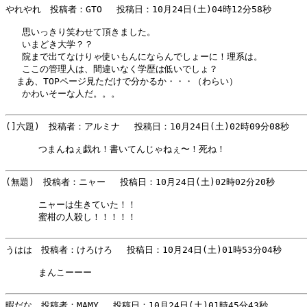
やれやれ　投稿者：GTO 　投稿日：10月24日(土)04時12分58秒 

   思いっきり笑わせて頂きました。

   いまどき大学？？

   院まで出てなけりゃ使いもんにならんでしょーに！理系は。

   ここの管理人は、間違いなく学歴は低いでしょ？

  まあ、TOPページ見ただけで分かるか・・・（わらい）

   かわいそーな人だ。。。

(]六題)　投稿者：アルミナ 　投稿日：10月24日(土)02時09分08秒 

      つまんねぇ戯れ！書いてんじゃねぇ〜！死ね！

(無題)　投稿者：ニャー 　投稿日：10月24日(土)02時02分20秒 

      ニャーは生きていた！！

      蜜柑の人殺し！！！！！

うはは　投稿者：けろけろ 　投稿日：10月24日(土)01時53分04秒 

      まんこーーー

暇だな　投稿者：MAMY 　投稿日：10月24日(土)01時45分43秒 
