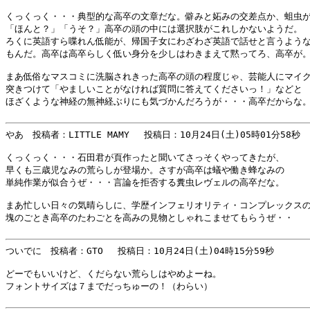
くっくっく・・・典型的な高卒の文章だな。僻みと妬みの交差点か、蛆虫が
「ほんと？」「うそ？」高卒の頭の中には選択肢がこれしかないようだ。

ろくに英語すら喋れん低能が、帰国子女にわざわざ英語で話せと言うような
もんだ。高卒は高卒らしく低い身分を少しはわきまえて黙ってろ、高卒が。
まあ低俗なマスコミに洗脳されきった高卒の頭の程度じゃ、芸能人にマイク
突きつけて「やましいことがなければ質問に答えてくださいっ！」などと

ほざくような神経の無神経ぶりにも気づかんだろうが・・・高卒だからな。
やあ　投稿者：LITTLE MAMY 　投稿日：10月24日(土)05時01分58秒 

くっくっく・・・石田君が頁作ったと聞いてさっそくやってきたが、

早くも三歳児なみの荒らしが登場か。さすが高卒は蟻や働き蜂なみの

単純作業が似合うぜ・・・言論を拒否する糞虫レヴェルの高卒だな。

まあ忙しい日々の気晴らしに、学歴インフェリオリティ・コンプレックスの
塊のごとき高卒のたわごとを高みの見物としゃれこませてもらうぜ・・

ついでに　投稿者：GTO 　投稿日：10月24日(土)04時15分59秒 

どーでもいいけど、くだらない荒らしはやめよーね。

フォントサイズは７までだっちゅーの！（わらい）
