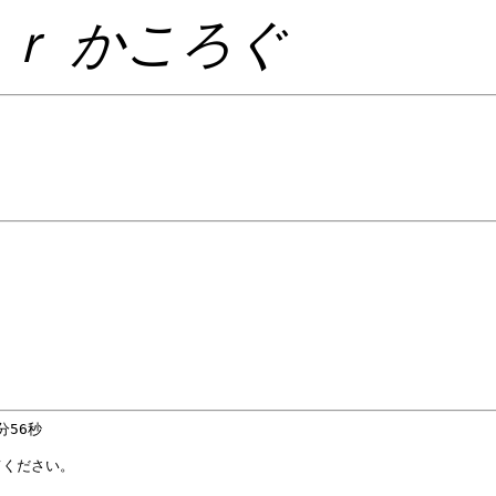
ｒ かころぐ
56秒 

ください。
