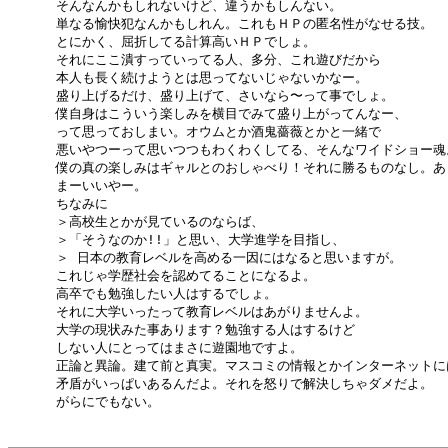
      そんなんかもしれないけど、違うかもしんない。

      単なる愉快犯なんかもしれん。これもＨＰの匿名性がなせる技。

      とにかく、屈折してる計算高いＨＰでしょ。

      それにここ潰すっていってる人、多分、これ遊びだから

      本人も長く続けようとは思ってないじゃないかなー。

      盛り上げるだけ、盛り上げて、さいなら〜って事でしょ。

      僕自身はこういう楽しみを横目でみて盛り上がってんなー、

      って思っておしまい。オウムとか酒鬼薔薇とかと一緒で

      悪いやつーって思いつつもわくわくしてる、そんなワイドショー魂。
      僕の真の楽しみはギャルとのおしゃべり！それに勝るものなし。あ
      まーいいやー。

      ちなみに

      ＞高校生とかが見ているのならば、

      ＞「そうなのか!!」と思い、大学進学を目指し、

      ＞ 日本の教育レベルを高める一因にはなると思いますが。

      これじゃ学歴社会を認めてることになるよ。

      高卒でも勉強したい人はするでしょ。

      それに大学いったって教育レベルはあがりませんよ。

      大学の現状みた事あります？勉強する人はするけど

      しない人にとってはまさに遊園地ですよ。

      正論と異論。建て前と真実。マスコミの情報とかインターネットには
      矛盾がいっぱいあるんだよ。それを怒りで解決しちゃダメだよ。

      がらにでもない。
