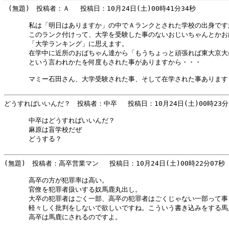
 (無題)　投稿者：Ａ 　投稿日：10月24日(土)00時41分34秒 

      私は「明日はありますか」の中でＡランクとされた学校の出身です
      このランク付けって、大学を受験した事のないおじいちゃんとかお
      「大学ランキング」に思えます。

      在学中に近所のおばちゃん達から「もうちょっと頑張れば東大京大
      という言われかたを何度もされた事がありますから・・・

      マミー石田さん、大学受験された事、そして在学された事あります？
どうすればいいんだ？　投稿者：中卒 　投稿日：10月24日(土)00時23分2
      中卒はどうすればいいんだ？

      麻原は盲学校だぜ

      どうする？

(無題)　投稿者：高卒営業マン 　投稿日：10月24日(土)00時22分07秒 

      高卒の方が犯罪率は高い。

      官僚を犯罪者扱いする奴馬鹿丸出し。

      大卒の犯罪者はごく一部、高卒の犯罪者はごくじゃない一部って事
      軽々しく批判をしないで欲しいですね。こういう書き込みをする馬
      高卒は馬鹿にされるのですよ。
