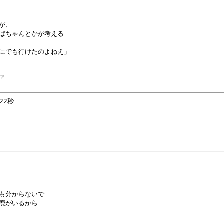
が、

ばちゃんとかが考える

にでも行けたのよねえ」



2秒 

も分からないで

鹿がいるから
