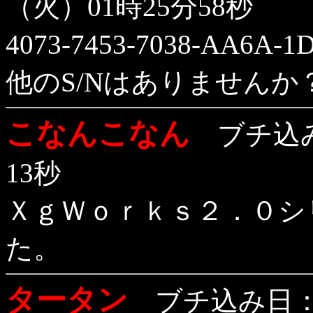
（火）01時25分58秒
4073-7453-7038-AA
他のS/Nはありませんか
こなんこなん
ブチ込み日
13秒
ＸｇＷｏｒｋｓ２．０シ
た。
タータン
ブチ込み日：1