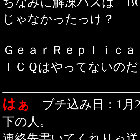
ちなみに解凍パスは「BO
じゃなかったっけ？
ＧｅａｒＲｅｐｌｉｃａ
ＩＣＱはやってないのだ 
はぁ
ブチ込み日：1月27
下の人。
連絡先書いてくれりゃ送