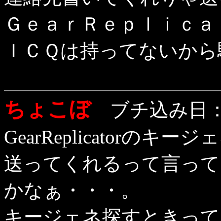
ＧｅａｒＲｅｐｌｉｃａ
ＩＣＱは持ってないから
ちょこぼ
ブチ込み日：1
GearReplicator
送ってくれるって言って
かなぁ・・・。
キージェネ探すときって