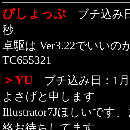
びしょっぷ
ブチ込み日：
秒
卓駆は Ver3.22でいい
TC655321
＞YU
ブチ込み日：1月26
よさげと申します
Illustrator7Jほ
絡お待ちしてます