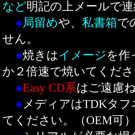
など
明記の上メールで連
●
局留め
や、
私書箱
で
せん。
●
焼きは
イメージ
を作
か２倍速で焼いてくださ
●
Easy CD系
はご遠慮
●
メディアはTDKタ
てください。（OEM可