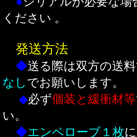
●
シリアルが必要な場
ください 。
発送方法
◆
送る際は双方の送料
なし
でお願いします。
◆
必ず
個装と緩衝材等
い。
◆
エンベローブ１枚
に