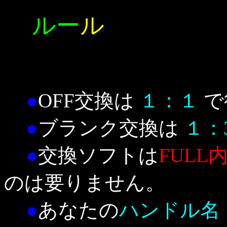
ルー
ル
●
OFF交換は
１：１
で
●
ブランク交換は
１：
●
交換ソフトは
FULL
のは要りません。
●
あなたの
ハンドル名