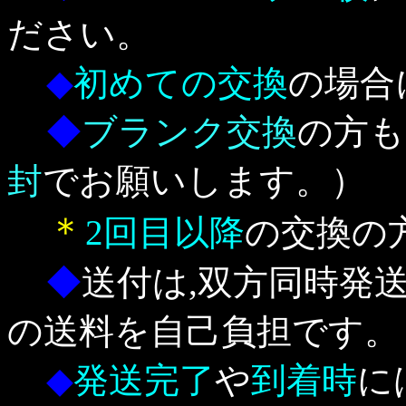
ださい。
◆
初めての交換
の場合
◆
ブランク交換
の方も
封
でお願いします。）
＊
2回目以降
の交換の
◆
送付は,双方同時発
の送料を自己負担です。
◆
発送完了
や
到着時
に