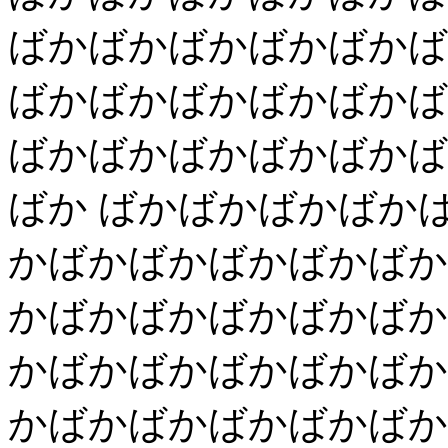
ばかばかばかばかばかば
ばかばかばかばかばかば
ばかばかばかばかばかば
ばか ばかばかばかばか
かばかばかばかばかばか
かばかばかばかばかばか
かばかばかばかばかばか
かばかばかばかばかばか