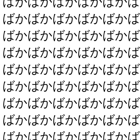
ばかばかばかばかばかば
ばかばかばかばかばかば
ばかばかばかばかばかば
ばかばかばかばかばかば
ばかばかばかばかばかば
ばかばかばかばかばかば
ばかばかばかばかばかば
ばかばかばかばかばかば
ばかばかばかばかばかば