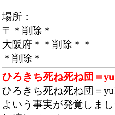
場所：
〒＊削除＊
大阪府＊＊削除＊＊
＊削除＊
ひろきち死ね死ね団＝yuk
ひろきち死ね死ね団＝yuk
よいう事実が発覚しまし