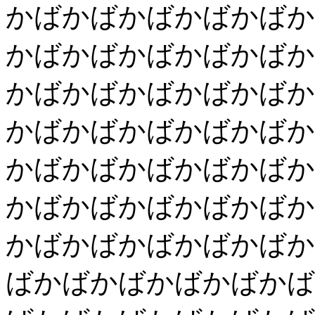
かばかばかばかばかばか
かばかばかばかばかばか
かばかばかばかばかばか
かばかばかばかばかばか
かばかばかばかばかばか
かばかばかばかばかばか
かばかばかばかばかばか
ばかばかばかばかばかば