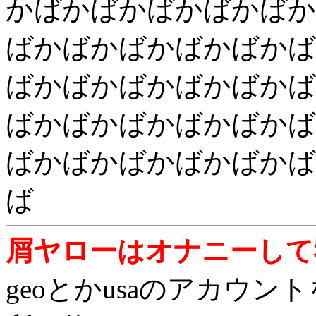
かばかばかばかばかばか
ばかばかばかばかばかば
ばかばかばかばかばかば
ばかばかばかばかばかば
ばかばかばかばかばかば
ば
屑ヤローはオナニーして
geoとかusaのアカウン