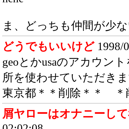
ま、どっちも仲間が少な
どうでもいいけど
1998/0
geoとかusaのアカウン
所を使わせていただきま
東京都＊＊削除＊＊ ＊
屑ヤローはオナニーして
02:02:08