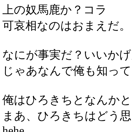
上の奴馬鹿か？コラ
可哀相なのはおまえだ。
なにが事実だ？いいかげ
じゃあなんで俺も知って
俺はひろきちとなんかと
まあ、ひろきちはどう思
hehe