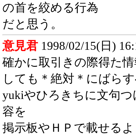
の首を絞める行為
だと思う。
意見君
1998/02/15(日) 16:
確かに取引きの際得た情
しても＊絶対＊にばらす
yukiやひろきちに文句
容を
掲示板やＨＰで載せるよ