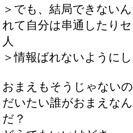
＞でも、結局できないん
れて自分は串通したりセ
人
＞情報ばれないようにし
おまえもそうじゃないの
だいたい誰がおまえなん
だ？