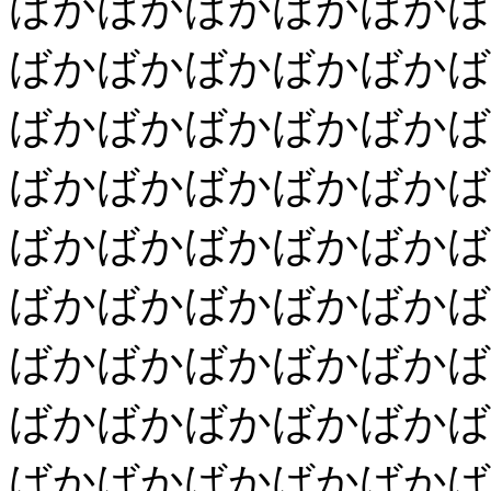
ばかばかばかばかばかば
ばかばかばかばかばかば
ばかばかばかばかばかば
ばかばかばかばかばかば
ばかばかばかばかばかば
ばかばかばかばかばかば
ばかばかばかばかばかば
ばかばかばかばかばかば
ばかばかばかばかばかば