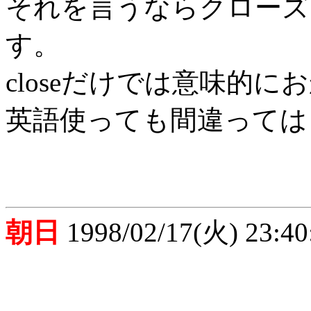
それを言うならクローズ
す。
closeだけでは意味的
英語使っても間違っては
朝日
1998/02/17(火) 23:40