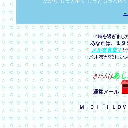
だから もっと早く もっともっと輝
−
4時を過ぎまし
あなたは、１９
メル友募集！
だ
メル友が欲しい
あし
きた人は
通常メール
ＭＩＤＩ「Ｉ ＬＯ