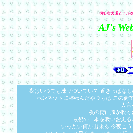
初心者支援とメル
AJ's Web
夜はいつでも凍りついていて 置きっぱなし
ボンネットに寝転んだやつらは この街で
一人言
夜の街に風が吹く
最後の一本を吸いおえる
いったい何が出来る 今夜こう