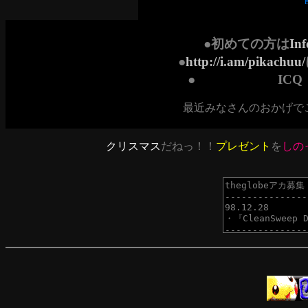
●初めての方は
In
●
http://i.am/pikachuu/
● ICQ（UI
最近みなさんのおかげで
クリスマス
だねっ！！
プレゼント
を
しの