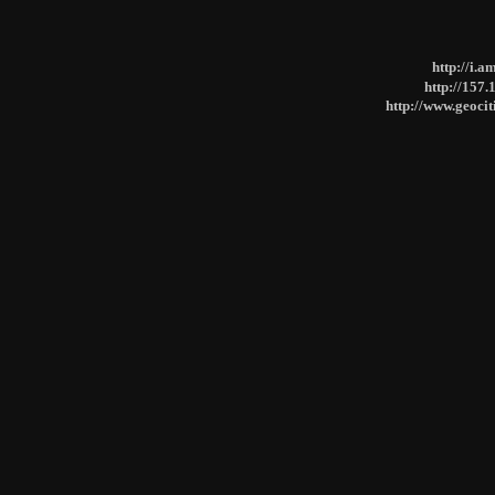
http://i.a
http://157.
http://www.geoci