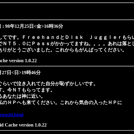
: 98年12月25日<金>16時36分
してです。ＦｒｅｅｈａｎｄとＤｉｓｋ Ｊｕｇｇｌｅｒもら
でＮＴ５．０にＰａｓｓがかかってますね。。。。あれは落と
ありがとうございました。これからもがんばってください。
ache version 1.0.22
月27日<日>19時46分
ぐらいで泣き入れてた自分が恥ずかしいです。
す。今ＮＴもらってます。
るあなたは神に近い。
私のＨＰへも来てください。これから気合の入ったＨＰに
tennshi.html
id Cache version 1.0.22