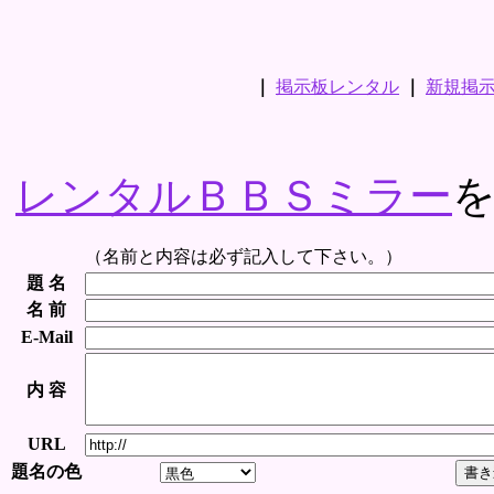
｜
掲示板レンタル
｜
新規掲
レンタルＢＢＳミラー
（名前と内容は必ず記入して下さい。）
題 名
名 前
E-Mail
内 容
URL
題名の色