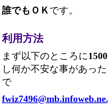
誰でもＯＫ
です。
利用方法
まず以下のところに
150
し何か不安な事があった
で
fwiz7496@mb.infoweb.ne.