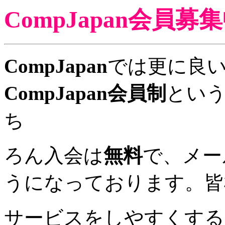
CompJapan会員募
CompJapan
では更に良
CompJapan会員制
とい
ち
ろん入会は
無料
で、メー
うになっております。皆
サービスをしやすくする