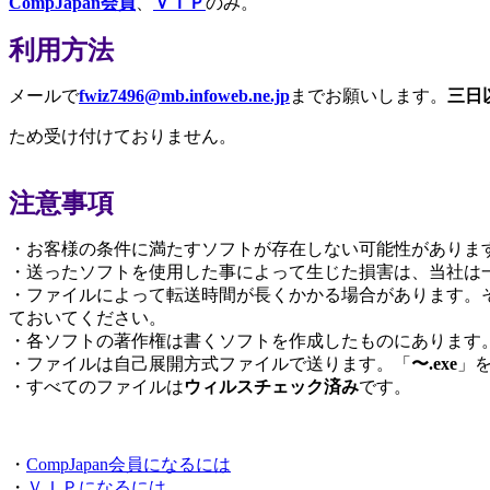
CompJapan会員
、
ＶＩＰ
のみ。
利用方法
メールで
fwiz7496@mb.infoweb.ne.jp
までお願いします。
三日
ため受け付けておりません。
注意事項
・お客様の条件に満たすソフトが存在しない可能性がありま
・送ったソフトを使用した事によって生じた損害は、当社は
・ファイルによって転送時間が長くかかる場合があります。
ておいてください。
・各ソフトの著作権は書くソフトを作成したものにあります
・ファイルは自己展開方式ファイルで送ります。「
〜.exe
」
・すべてのファイルは
ウィルスチェック済み
です。
・
CompJapan会員になるには
・
ＶＩＰになるには