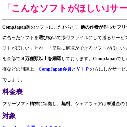
「こんなソフトがほしい｣サ
CompJapan
製のソフトにこだわらず、
他の作者が作ったフリ
に合った
ソフトを
選びぬいて
添付ファイルにして送るサービ
フトがほしい」とか、「簡単に解凍ができるソフトがほしい
を全部で
３万種類以上を網羅
しております。
CompJapan
でし
権などの問題上、
CompJapan会員
と
ＶＩＰ
の方にしかサービ
でしょう。
料金表
フリーソフト精神
に準拠し、
無料
。シェアウェアは
未送金
の
対象