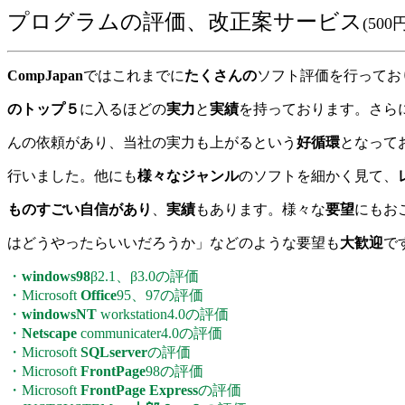
プログラムの評価、改正案サービス
(50
CompJapan
ではこれまでに
たくさんの
ソフト評価を行ってお
のトップ５
に入るほどの
実力
と
実績
を持っております。さら
んの依頼があり、当社の実力も上がるという
好循環
となって
行いました。他にも
様々なジャンル
のソフトを細かく見て、
ものすごい自信があり
、
実績
もあります。様々な
要望
にもお
はどうやったらいいだろうか」などのような要望も
大歓迎
で
・
windows98
β2.1、β3.0の評価
・Microsoft
Office
95、97の評価
・
windowsNT
workstation4.0の評価
・
Netscape
communicater4.0の評価
・Microsoft
SQLserver
の評価
・Microsoft
FrontPage
98の評価
・Microsoft
FrontPage Express
の評価