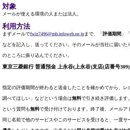
対象
メールが使える環境の人または法人。
利用方法
まずメールで
fwiz7496@mb.infoweb.ne.jp
まで、「
評価期間
」
などを記入し、送ってください。そのメールが当社に届いた
のところに振り込んでください。
東京三菱銀行 普通預金 上永谷(上永谷)支店(店番号309) 
指定の評価期間が終わると送金したことを確かめてから、レ
調べてほしい」などという場合は
無料
で引き続き評価します
という質問も
無料
で受け付けております。終了後、メールア
同じ名前で他のサービスやこのサービスを受けると、一度サ