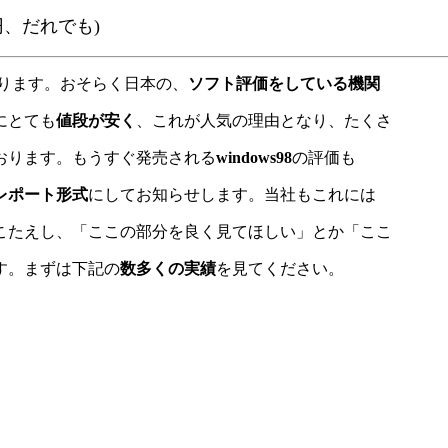
0円、だれでも)
ります。おそらく日本の、
ソフト評価をしている機関
にとても
値段が安く
、これが人気の理由となり、たくさ
おります。もうすぐ発売される
windows98
の評価も
レポート形式
にしてお知らせします。当社もこれには
こたえし、「ここの部分を良く見てほしい」とか「ここ
す。まずは下記の
数多くの実績
を見てください。