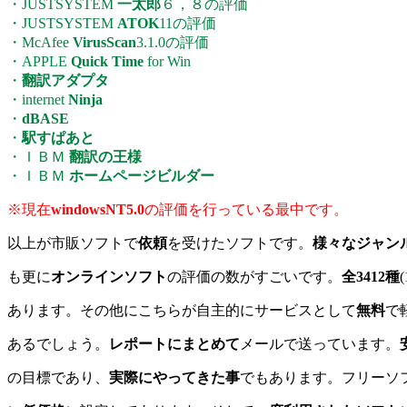
・JUSTSYSTEM
一太郎
６，８の評価
・JUSTSYSTEM
ATOK
11の評価
・McAfee
VirusScan
3.1.0の評価
・APPLE
Quick Time
for Win
・
翻訳アダプタ
・internet
Ninja
・
dBASE
・
駅すぱあと
・ＩＢＭ
翻訳の王様
・ＩＢＭ
ホームページビルダー
※現在
windowsNT5.0
の評価を行っている最中です。
以上が市販ソフトで
依頼
を受けたソフトです。
様々なジャン
も更に
オンラインソフト
の評価の数がすごいです。
全3412種
あります。その他にこちらが自主的にサービスとして
無料
で
あるでしょう。
レポートにまとめて
メールで送っています。
の目標であり、
実際にやってきた事
でもあります。フリーソ